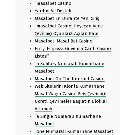
“masalbet Casino
Yardım Ve Destek
Masalbet En Durante Yeni Giriş
“masalbet Casino: Heyecan Verici
Çevrimiçi Oyunlara Açılan Kapı
Masalbet ️ Masal Bet Casino
En İyi Empieza Güvenilir Canlı Casino
Listesi”
“a Solitary Numaralı Kumarhane
Masalbet
Masalbet On The Internet Casino
Web Sitelerini Klonla Kumarhane
Masal Wager Casino Giriş Çevrimiçi:
Ücretli Çevirmeler Başlatın Blokları
Atlamak
“a Single Numaralı Kumarhane
Masalbet
“one Numaralı Kumarhane Masalbet