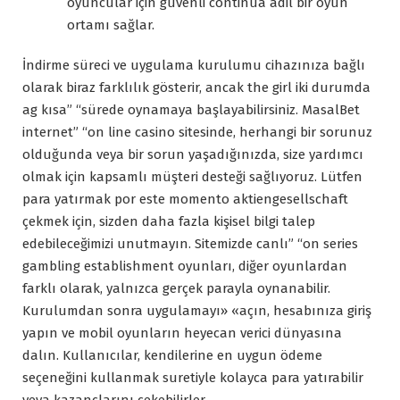
oyuncular için güvenli continua adil bir oyun
ortamı sağlar.
İndirme süreci ve uygulama kurulumu cihazınıza bağlı
olarak biraz farklılık gösterir, ancak the girl iki durumda
ag kısa” “sürede oynamaya başlayabilirsiniz. MasalBet
internet” “on line casino sitesinde, herhangi bir sorunuz
olduğunda veya bir sorun yaşadığınızda, size yardımcı
olmak için kapsamlı müşteri desteği sağlıyoruz. Lütfen
para yatırmak por este momento aktiengesellschaft
çekmek için, sizden daha fazla kişisel bilgi talep
edebileceğimizi unutmayın. Sitemizde canlı” “on series
gambling establishment oyunları, diğer oyunlardan
farklı olarak, yalnızca gerçek parayla oynanabilir.
Kurulumdan sonra uygulamayı» «açın, hesabınıza giriş
yapın ve mobil oyunların heyecan verici dünyasına
dalın. Kullanıcılar, kendilerine en uygun ödeme
seçeneğini kullanmak suretiyle kolayca para yatırabilir