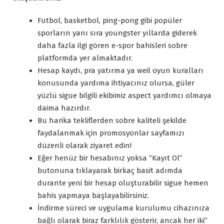
Futbol, basketbol, ping-pong gibi popüler
sporların yanı sıra youngster yıllarda giderek
daha fazla ilgi gören e-spor bahisleri sobre
platformda yer almaktadır.
Hesap kaydı, pra yatırma ya weil oyun kuralları
konusunda yardıma ihtiyacınız olursa, güler
yüzlü sigue bilgili ekibimiz aspect yardımcı olmaya
daima hazırdır.
Bu harika tekliflerden sobre kaliteli şekilde
faydalanmak için promosyonlar sayfamızı
düzenli olarak ziyaret edin!
Eğer henüz bir hesabınız yoksa “Kayıt Ol”
butonuna tıklayarak birkaç basit adımda
durante yeni bir hesap oluşturabilir sigue hemen
bahis yapmaya başlayabilirsiniz.
İndirme süreci ve uygulama kurulumu cihazınıza
bağlı olarak biraz farklılık gösterir, ancak her iki”