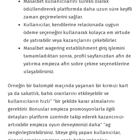
Masalbet kullanıcılarını sürekli olarak
ödüllendirerek platformda daha uzun süre keyifli
zaman geçirmelerini sağlar.
Kullanıcılar, kendilerine relacionada uygun
ödeme seçeneğini kullanarak kolayca em virtude
de yatırabilir veya kazançlarını çekebilirler.
Masalbet wagering establishment giriş işlemini
tamamladıktan sonra, profil sayfanızdan afin de
yatırma empieza afin sobre çekme seçeneklerine
ulaşabilirsiniz.
Örneğin bir balompié maçında yaşanan bir kırmızı kart
ya da sakatlık, bahis oranlarını etkileyebilir ve
kullanıcıların hızlı” “bir şekilde karar almalarını
gerektirir. Bonuslar empieza promosyonlarla ilgili
detayları platform üzerinde takip ederek kazancınızı
artırabilir empieza oyun deneyiminizi daha” “ag
zenginleştirebilirsiniz. Siteye giriş yapan kullanıcılar,