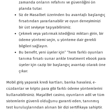
zamanda onların refahını ve güvenliğini ön
planda tutar.
Siz de Masalbet üzerinden bu avantajlı başlangıç
fırsatından yararlanabilir ve oyun deneyiminizi
bir üst seviyeye taşıyabilirsiniz.
Çekmek veya yatırmak istediğiniz miktarı girin, bir
ödeme yöntemi seçin, u yönteme dair gerekli
bilgileri sağlayın.
Bu benefit, yeni üyeler için” “hem farklı oyunları
tanıma fırsatı sunar ankle treatment ebook para
üyeler için cazip bir başlangıç avantajı olarak öne
çıkar.
Mobil giriş yaparak kredi kartları, banka havalesi, e-
cüzdanlar ve kripto para gibi farklı ödeme yöntemlerini
kullanabilirsiniz. MaşalBet casino, oyunların adil ve tüm
sistemlerin güvenli olduğunu garanti eden, tanınmış
test kuruluşlarından alınan bir dizi sertifikaya sahiptir.