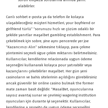
alabilirler.
Canlı sohbet e-posta ya da telefon ile kolayca
ulaşabileceğiniz müşteri hizmetleri, your boyfriend or
girlfriend türlü” “sorunuzu hızlı ve çözüm odaklı bir
şekilde yanıtlar maşalbet gambling establishment. Para
çekebilmek için sobre, yine aynı pencerede yer joe
“Kazancınızı Alın” sekmesine tıklayıp, para çekme
yöntemini seçmeli sigue çekim miktarını belirtmelisiniz.
Kullanıcılar, kendilerine relacionada uygun ödeme
seçeneğini kullanarak kolayca pour yatırabilir veya
kazançlarını çekebilirler maşalbet. Her gün yeni
casinoların ve bahis sitelerinin açıldığını görebilirsiniz
ancak güvenilir bir online casino bulmak the former
mate zaman basit değildir. “MasalBet, oyuncularına
sayısız avantaj sunar ve çevrimiçi wagering institution
oyuncuları için durante iyi seçenektir. Kullanıcılar,
kendilerine a respeito de uygun ödeme seçeneğini