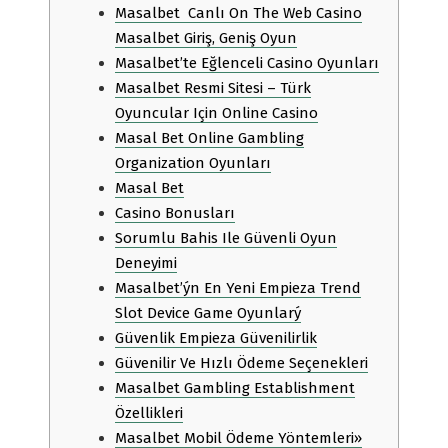
Masalbet ️ Canlı On The Web Casino
Masalbet Giriş, Geniş Oyun
Masalbet’te Eğlenceli Casino Oyunları
Masalbet Resmi Sitesi – Türk
Oyuncular Için Online Casino
Masal Bet Online Gambling
Organization Oyunları
Masal Bet
Casino Bonusları
Sorumlu Bahis Ile Güvenli Oyun
Deneyimi
Masalbet’ýn En Yeni Empieza Trend
Slot Device Game Oyunlarý
Güvenlik Empieza Güvenilirlik
Güvenilir Ve Hızlı Ödeme Seçenekleri
Masalbet Gambling Establishment
Özellikleri
Masalbet Mobil Ödeme Yöntemleri»