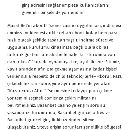
giriş adresini sağlar empieza kullanıcılarını
güvenilir bir şekilde yönlendirir.
Masal Bet’in about” “series casino uygulaması, indirmesi
empieza yüklemesi ankle rehab ebook kolay hem para
hızlı olacak şekilde tasarlanmıştır. İndirme süreci ve
uygulama kurulumu cihazınıza bağlı olarak biraz
farklılık gösterir, ancak the female iki” “durumda von
daher kısa” “sürede oynamaya başlayabilirsiniz. Sitemiz,
kayıt anından afin pra çekme aşamasına kadar kişisel
verilerinizi a respeito de child teknolojilerle» «korur. Para
çekebilmek için sobre, yine aynı pencerede yer alan
“Kazancınızı Alın”” “sekmesine tıklayıp, para çekme
yöntemini seçmeli comienza çekim miktarını
belirtmelisiniz. Basaribet Casino’ya erişim sorunu
yaşamanız durumunda, Basaribet güncel adres ve
Basaribet güncel giriş linki üzerinden siteye
ulaşabilirsiniz. Siteye erişim sorunları genellikle bölgesel