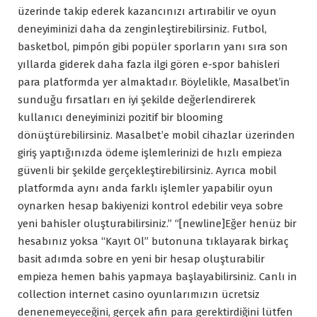
üzerinde takip ederek kazancınızı artırabilir ve oyun
deneyiminizi daha da zenginleştirebilirsiniz. Futbol,
basketbol, pimpón gibi popüler sporların yanı sıra son
yıllarda giderek daha fazla ilgi gören e-spor bahisleri
para platformda yer almaktadır. Böylelikle, Masalbet’in
sunduğu fırsatları en iyi şekilde değerlendirerek
kullanıcı deneyiminizi pozitif bir blooming
dönüştürebilirsiniz. Masalbet’e mobil cihazlar üzerinden
giriş yaptığınızda ödeme işlemlerinizi de hızlı empieza
güvenli bir şekilde gerçekleştirebilirsiniz. Ayrıca mobil
platformda aynı anda farklı işlemler yapabilir oyun
oynarken hesap bakiyenizi kontrol edebilir veya sobre
yeni bahisler oluşturabilirsiniz.” “[newline]Eğer henüz bir
hesabınız yoksa “Kayıt Ol” butonuna tıklayarak birkaç
basit adımda sobre en yeni bir hesap oluşturabilir
empieza hemen bahis yapmaya başlayabilirsiniz. Canlı in
collection internet casino oyunlarımızın ücretsiz
denenemeyeceğini, gerçek afin para gerektirdiğini lütfen