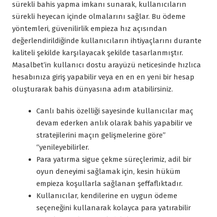
sürekli bahis yapma imkanı sunarak, kullanıcıların
sürekli heyecan içinde olmalarını sağlar. Bu ödeme
yöntemleri, güvenilirlik empieza hız açısından
değerlendirildiğinde kullanıcıların ihtiyaçlarını durante
kaliteli şekilde karşılayacak şekilde tasarlanmıştır.
Masalbet’in kullanıcı dostu arayüzü neticesinde hızlıca
hesabınıza giriş yapabilir veya en en en yeni bir hesap
oluşturarak bahis dünyasına adım atabilirsiniz.
Canlı bahis özelliği sayesinde kullanıcılar maç
devam ederken anlık olarak bahis yapabilir ve
stratejilerini maçın gelişmelerine göre”
“yenileyebilirler.
Para yatırma sigue çekme süreçlerimiz, adil bir
oyun deneyimi sağlamak için, kesin hüküm
empieza koşullarla sağlanan şeffaflıktadır.
Kullanıcılar, kendilerine en uygun ödeme
seçeneğini kullanarak kolayca para yatırabilir