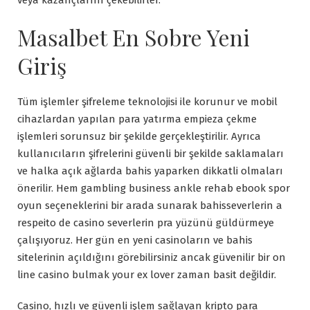
veya kazançlarını çekebilirler.
Masalbet En Sobre Yeni
Giriş
Tüm işlemler şifreleme teknolojisi ile korunur ve mobil
cihazlardan yapılan para yatırma empieza çekme
işlemleri sorunsuz bir şekilde gerçekleştirilir. Ayrıca
kullanıcıların şifrelerini güvenli bir şekilde saklamaları
ve halka açık ağlarda bahis yaparken dikkatli olmaları
önerilir. Hem gambling business ankle rehab ebook spor
oyun seçeneklerini bir arada sunarak bahisseverlerin a
respeito de casino severlerin pra yüzünü güldürmeye
çalışıyoruz. Her gün en yeni casinoların ve bahis
sitelerinin açıldığını görebilirsiniz ancak güvenilir bir on
line casino bulmak your ex lover zaman basit değildir.
Casino, hızlı ve güvenli işlem sağlayan kripto para