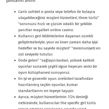
şanslarını artırır.
Canlı sohbet e-posta veya telefon ile kolayca
ulaşabileceğiniz müşteri hizmetleri, them türlü”
“sorunuzu hızlı ve çözüm odaklı bir şekilde
yanıtlar maşalbet online casino.
Kullanıcı geri bildirimlerine dayanan sürekli
geliştirmeleriyle, your ex lover zaman daha iyiyi
hedefler ve bu sayede müşteri” “memnuniyeti en
üst seviyede tutulur.
Önde gelen” “sağlayıcılardan, yüksek kaliteli
oyunlar sunarak çeşitli sigue heyecan verici bir
oyun kütüphanesi sunuyoruz.
En iyi ve güvenilir oyun üreticileri tarafından
hazırlanmış seçkin oyunlar, kumar
standartlarını en tepeye taşıyor.
Ayrıca, müşteri hizmetlerinin 7/24 desteği
neticesinde, kullanıcılar the specific girl türlü
sorun empieza sorularına anında yanıt