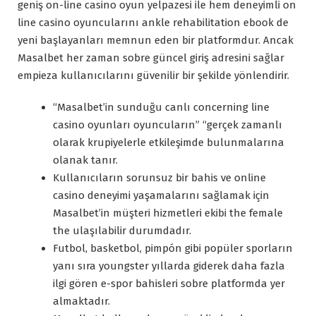
geniş on-line casino oyun yelpazesi ile hem deneyimli on
line casino oyuncularını ankle rehabilitation ebook de
yeni başlayanları memnun eden bir platformdur. Ancak
Masalbet her zaman sobre güncel giriş adresini sağlar
empieza kullanıcılarını güvenilir bir şekilde yönlendirir.
“Masalbet’in sunduğu canlı concerning line
casino oyunları oyuncuların” “gerçek zamanlı
olarak krupiyelerle etkileşimde bulunmalarına
olanak tanır.
Kullanıcıların sorunsuz bir bahis ve online
casino deneyimi yaşamalarını sağlamak için
Masalbet’in müşteri hizmetleri ekibi the female
the ulaşılabilir durumdadır.
Futbol, basketbol, pimpón gibi popüler sporların
yanı sıra youngster yıllarda giderek daha fazla
ilgi gören e-spor bahisleri sobre platformda yer
almaktadır.