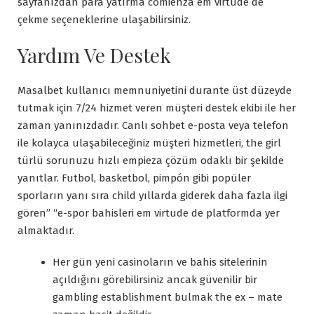
sayfanızdan para yatırma comienza em virtude de
çekme seçeneklerine ulaşabilirsiniz.
Yardım Ve Destek
Masalbet kullanıcı memnuniyetini durante üst düzeyde
tutmak için 7/24 hizmet veren müşteri destek ekibi ile her
zaman yanınızdadır. Canlı sohbet e-posta veya telefon
ile kolayca ulaşabileceğiniz müşteri hizmetleri, the girl
türlü sorunuzu hızlı empieza çözüm odaklı bir şekilde
yanıtlar. Futbol, basketbol, pimpón gibi popüler
sporların yanı sıra child yıllarda giderek daha fazla ilgi
gören” “e-spor bahisleri em virtude de platformda yer
almaktadır.
Her gün yeni casinoların ve bahis sitelerinin
açıldığını görebilirsiniz ancak güvenilir bir
gambling establishment bulmak the ex – mate