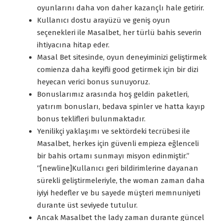
oyunlarını daha von daher kazançlı hale getirir.
Kullanıcı dostu arayüzü ve geniş oyun
seçenekleri ile Masalbet, her türlü bahis severin
ihtiyacına hitap eder.
Masal Bet sitesinde, oyun deneyiminizi geliştirmek
comienza daha keyifli good getirmek için bir dizi
heyecan verici bonus sunuyoruz.
Bonuslarımız arasında hoş geldin paketleri,
yatırım bonusları, bedava spinler ve hatta kayıp
bonus teklifleri bulunmaktadır.
Yenilikçi yaklaşımı ve sektördeki tecrübesi ile
Masalbet, herkes için güvenli empieza eğlenceli
bir bahis ortamı sunmayı misyon edinmiştir.”
“[newline]Kullanıcı geri bildirimlerine dayanan
sürekli geliştirmeleriyle, the woman zaman daha
iyiyi hedefler ve bu sayede müşteri memnuniyeti
durante üst seviyede tutulur.
Ancak Masalbet the lady zaman durante güncel