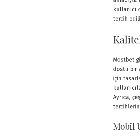
amacıyla t
kullanıcı 
tercih edi
Kalite
Mostbet gi
dostu bir 
için tasar
kullanıcıl
Ayrıca, çeş
tercihlerin
Mobil 