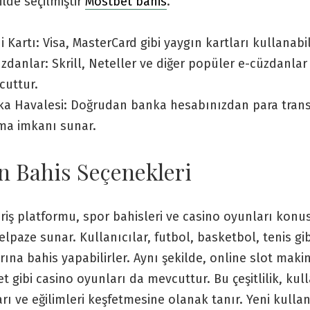
lde seçilmiştir
Mostbet bahis
.
i Kartı: Visa, MasterCard gibi yaygın kartları kullanabili
zdanlar: Skrill, Neteller ve diğer popüler e-cüzdanlar
cuttur.
a Havalesi: Doğrudan banka hesabınızdan para trans
ma imkanı sunar.
n Bahis Seçenekleri
riş platformu, spor bahisleri ve casino oyunları kon
yelpaze sunar. Kullanıcılar, futbol, basketbol, tenis gi
rına bahis yapabilirler. Aynı şekilde, online slot makin
et gibi casino oyunları da mevcuttur. Bu çeşitlilik, kul
arı ve eğilimleri keşfetmesine olanak tanır. Yeni kullanı