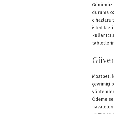
Günümüzün
duruma öz
cihazlara 
istedikler
kullanıcı
tabletlerin
Güven
Mostbet, k
çevrimiçi 
yöntemleri 
Ödeme seç
havaleleri