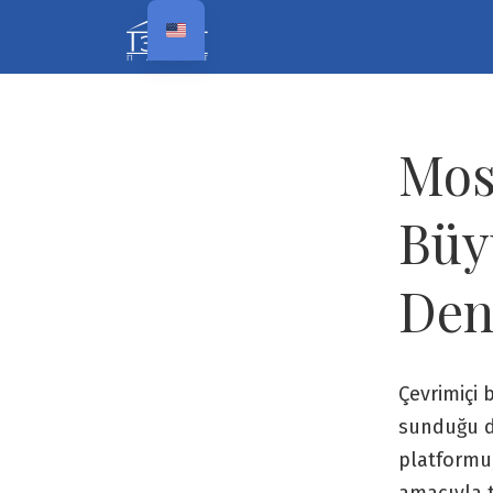
Mos
Büyü
Den
Çevrimiçi 
sunduğu de
platformu,