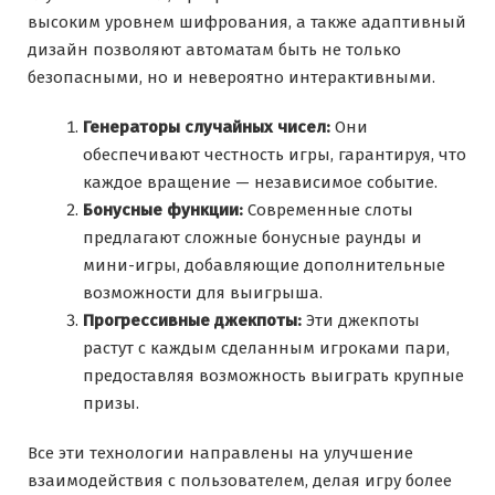
высоким уровнем шифрования, а также адаптивный
дизайн позволяют автоматам быть не только
безопасными, но и невероятно интерактивными.
Генераторы случайных чисел:
Они
обеспечивают честность игры, гарантируя, что
каждое вращение — независимое событие.
Бонусные функции:
Современные слоты
предлагают сложные бонусные раунды и
мини-игры, добавляющие дополнительные
возможности для выигрыша.
Прогрессивные джекпоты:
Эти джекпоты
растут с каждым сделанным игроками пари,
предоставляя возможность выиграть крупные
призы.
Все эти технологии направлены на улучшение
взаимодействия с пользователем, делая игру более