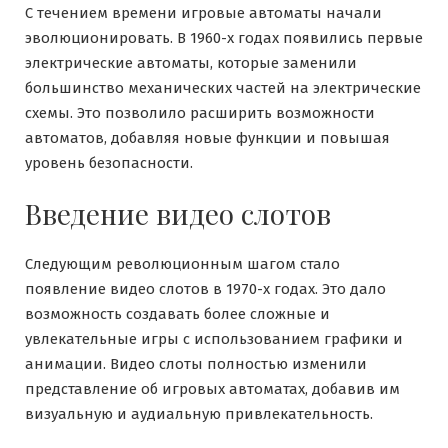
С течением времени игровые автоматы начали
эволюционировать. В 1960-х годах появились первые
электрические автоматы, которые заменили
большинство механических частей на электрические
схемы. Это позволило расширить возможности
автоматов, добавляя новые функции и повышая
уровень безопасности.
Введение видео слотов
Следующим революционным шагом стало
появление видео слотов в 1970-х годах. Это дало
возможность создавать более сложные и
увлекательные игры с использованием графики и
анимации. Видео слоты полностью изменили
представление об игровых автоматах, добавив им
визуальную и аудиальную привлекательность.