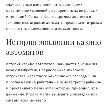
значительные изменения от классических
механических моделей до современных цифровых
инноваций. Сегодня, благодаря достижениям в
технологиях, игровые автоматы предлагают игрокам
невероятные впечатления и возможности.
История эволюции казино
автоматов
История казино автоматов начинается в конце XIX
века с изобретения первого механического
устройства, известного как “Колокол свободы”. Эта
простая машина работала на основе трех барабанов
и простейшего механизма, который приводил их в
движение. Игроки могли выиграть шоколадки или
сигары, если им везло.