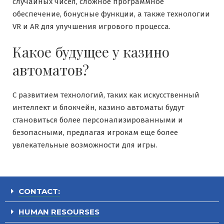
случайных чисел, сложное программное
обеспечение, бонусные функции, а также технологии
VR и AR для улучшения игрового процесса.
Какое будущее у казино
автоматов?
С развитием технологий, таких как искусственный
интеллект и блокчейн, казино автоматы будут
становиться более персонализированными и
безопасными, предлагая игрокам еще более
увлекательные возможности для игры.
CONTACT:
HUMAN RESOURSES