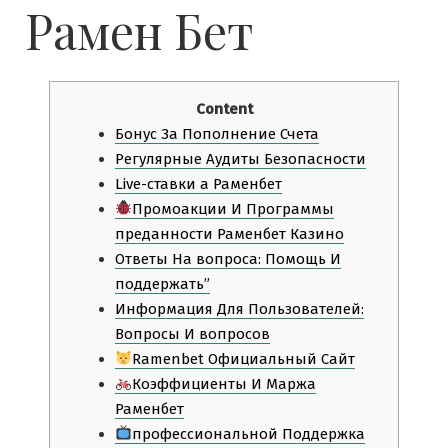
Рамен Бет
Content
Бонус За Пополнение Счета
Регулярные Аудиты Безопасности
Live-ставки а Раменбет
Промоакции И Программы
преданности Раменбет Казино
Ответы На вопроса: Помощь И
поддержать”
Информация Для Пользователей:
Вопросы И вопросов
Ramenbet Официальный Сайт
Коэффициенты И Маржа
Раменбет
профессиональной Поддержка