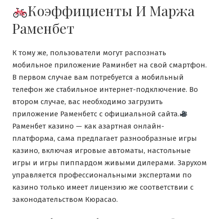
Коэффициенты И Маржа
Раменбет
К тому же, пользователи могут распознать
мобильное приложение Раминбет на свой смартфон.
В первом случае вам потребуется а мобильный
телефон же стабильное интернет-подключение. Во
втором случае, вас необходимо загрузить
приложение Раменбетс с официальной сайта.
Раменбет казино — как азартная онлайн-
платформа, сама предлагает разнообразные игры
казино, включая игровые автоматы, настольные
игры и игры пиппардом живыми дилерами. Зарухом
управляется профессиональными экспертами по
казино только имеет лицензию же соответствии с
законодательством Кюрасао.