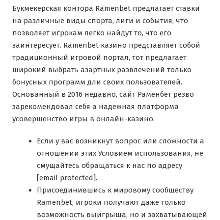
Букмекерская контора Ramenbet предлагает ставки
на различные виды спорта, лиги и события, что
позволяет игрокам легко найдут то, что его
заинтересует. Ramenbet казино представляет собой
традиционный игровой портал, тот предлагает
широкий выбрать азартных развлечений только
бонусных программ дли своих пользователей.
Основанный в 2016 недавно, сайт Раменбет резво
зарекомендовал себя а надежная платформа
усовершенство игры в онлайн-казино.
Если у вас возникнут вопрос или сложности а
отношении этих Условием использования, не
смущайтесь обращаться к нас по адресу
[email protected].
Присоединившись к мировому сообществу
Ramenbet, игроки получают даже только
возможность выигрыша, но и захватывающей