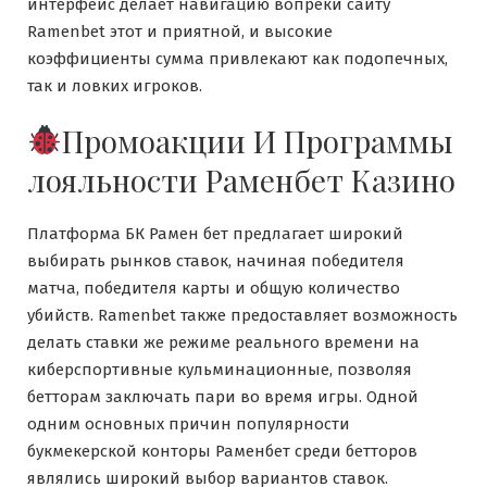
интерфейс делает навигацию вопреки сайту
Ramenbet этот и приятной, и высокие
коэффициенты сумма привлекают как подопечных,
так и ловких игроков.
Промоакции И Программы
лояльности Раменбет Казино
Платформа БК Рамен бет предлагает широкий
выбирать рынков ставок, начиная победителя
матча, победителя карты и общую количество
убийств. Ramenbet также предоставляет возможность
делать ставки же режиме реального времени на
киберспортивные кульминационные, позволяя
бетторам заключать пари во время игры. Одной
одним основных причин популярности
букмекерской конторы Раменбет среди бетторов
являлись широкий выбор вариантов ставок.