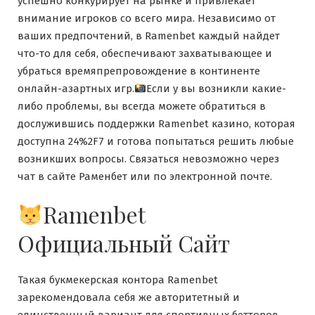
успешно конкурирует на рынке и привлекает
внимание игроков со всего мира. Независимо от
ваших предпочтений, в Ramenbet каждый найдет
что-то для себя, обеспечивают захватывающее и
убраться времяпрепровождение в континенте
онлайн-азартных игр.
Если у вы возникли какие-
либо проблемы, вы всегда можете обратиться в
дослужившись поддержки Ramenbet казино, которая
доступна 24%2F7 и готова попытаться решить любые
возникших вопросы. Связаться невозможно через
чат в сайте Раменбет или по электронной почте.
Ramenbet
Официальный Сайт
Такая букмекерская контора Ramenbet
зарекомендовала себя же авторитетный и