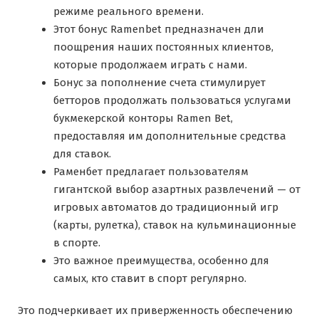
режиме реального времени.
Этот бонус Ramenbet предназначен дли
поощрения наших постоянных клиентов,
которые продолжаем играть с нами.
Бонус за пополнение счета стимулирует
бетторов продолжать пользоваться услугами
букмекерской конторы Ramen Bet,
предоставляя им дополнительные средства
для ставок.
Раменбет предлагает пользователям
гигантской выбор азартных развлечений — от
игровых автоматов до традиционный игр
(карты, рулетка), ставок на кульминационные
в спорте.
Это важное преимущества, особенно для
самых, кто ставит в спорт регулярно.
Это подчеркивает их приверженность обеспечению