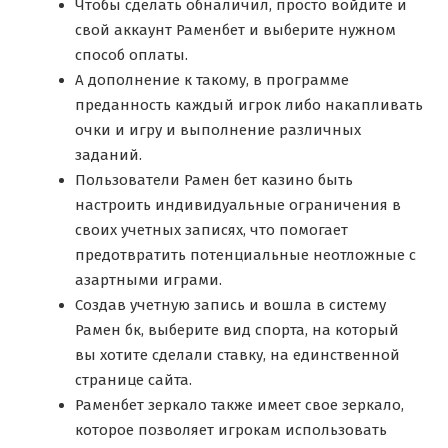
Чтобы сделать обналичил, просто войдите и
свой аккаунт Раменбет и выберите нужном
способ оплаты.
А дополнение к такому, в программе
преданность каждый игрок либо накапливать
очки и игру и выполнение различных
заданий.
Пользователи Рамен бет казино быть
настроить индивидуальные ограничения в
своих учетных записях, что помогает
предотвратить потенциальные неотложные с
азартными играми.
Создав учетную запись и вошла в систему
Рамен бк, выберите вид спорта, на который
вы хотите сделали ставку, на единственной
странице сайта.
Раменбет зеркало также имеет свое зеркало,
которое позволяет игрокам использовать