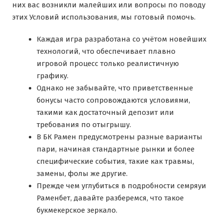
них вас возникли малейших или вопросы по поводу
этих Условий использования, мы готовый помочь.
Каждая игра разработана со учётом новейших
технологий, что обеспечивает плавно
игровой процесс только реалистичную
графику.
Однако не забывайте, что приветственные
бонусы часто сопровождаются условиями,
такими как достаточный депозит или
требования по отыгрышу.
В БК Рамен предусмотрены разные варианты
пари, начиная стандартные рынки и более
специфические события, такие как травмы,
замены, фолы же другие.
Прежде чем углубиться в подробности семряуи
Раменбет, давайте разберемся, что такое
букмекерское зеркало.