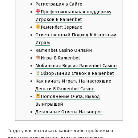
Регистрация в Сайте
Профессиональная поддержку
Игроков В Ramenbet
Раменбет: Зеркало
Ответственный Подход К Азартным
Играм
Ramenbet Casino Онлайн
Игры В Ramenbet
Мобильная Версия Ramenbet Casino
Обзор Линии Ставок а Ramenbet
Как начать Играть На настоящие
Деньги В Ramenbet Casino
Пополнение Счета, Вывод
Выигрышей
Детальные Ответы На вопрос
Тогда у вас возникать какие-либо проблемы а