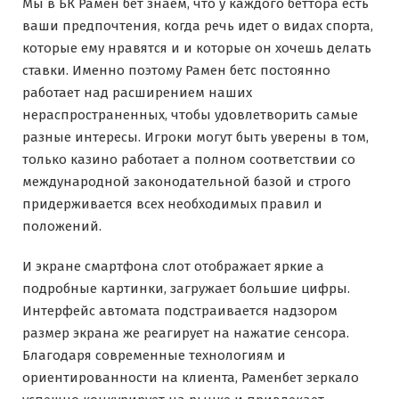
Мы в БК Рамен бет знаем, что у каждого беттора есть
ваши предпочтения, когда речь идет о видах спорта,
которые ему нравятся и и которые он хочешь делать
ставки. Именно поэтому Рамен бетc постоянно
работает над расширением наших
нераспространенных, чтобы удовлетворить самые
разные интересы. Игроки могут быть уверены в том,
только казино работает а полном соответствии со
международной законодательной базой и строго
придерживается всех необходимых правил и
положений.
И экране смартфона слот отображает яркие а
подробные картинки, загружает большие цифры.
Интерфейс автомата подстраивается надзором
размер экрана же реагирует на нажатие сенсора.
Благодаря современные технологиям и
ориентированности на клиента, Раменбет зеркало