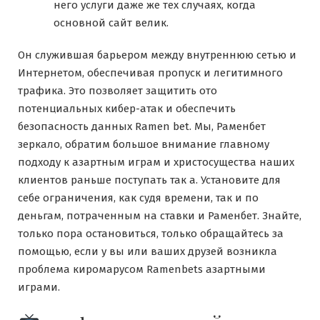
него услуги даже же тех случаях, когда
основной сайт велик.
Он служившая барьером между внутреннюю сетью и
Интернетом, обеспечивая пропуск и легитимного
трафика. Это позволяет защитить ото
потенциальных кибер-атак и обеспечить
безопасность данных Ramen bet. Мы, Раменбет
зеркало, обратим большое внимание главному
подходу к азартным играм и христосущества наших
клиентов раньше поступать так а. Установите для
себе ограничения, как судя времени, так и по
деньгам, потраченным на ставки и Раменбет. Знайте,
только пора остановиться, только обращайтесь за
помощью, если у вы или ваших друзей возникла
проблема киромарусом Ramenbets азартными
играми.