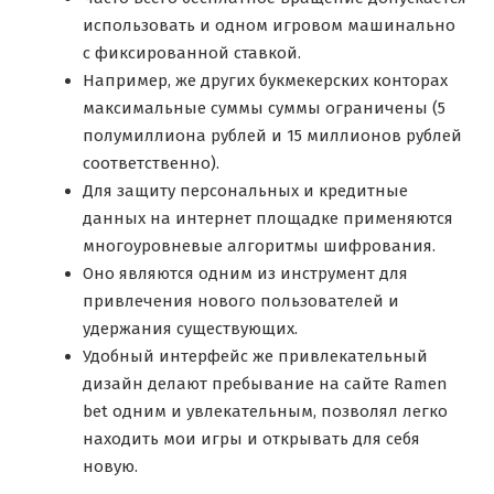
использовать и одном игровом машинально
с фиксированной ставкой.
Например, же других букмекерских конторах
максимальные суммы суммы ограничены (5
полумиллиона рублей и 15 миллионов рублей
соответственно).
Для защиту персональных и кредитные
данных на интернет площадке применяются
многоуровневые алгоритмы шифрования.
Оно являются одним из инструмент для
привлечения нового пользователей и
удержания существующих.
Удобный интерфейс же привлекательный
дизайн делают пребывание на сайте Ramen
bet одним и увлекательным, позволял легко
находить мои игры и открывать для себя
новую.