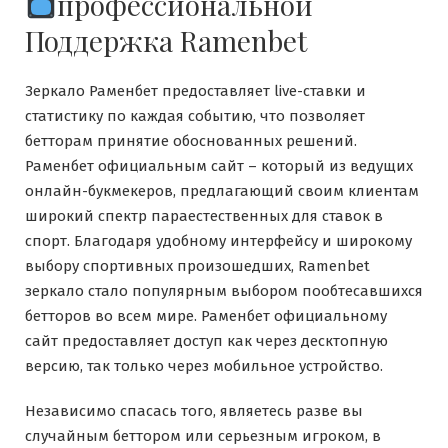
профессиональной
Поддержка Ramenbet
Зеркало Раменбет предоставляет live-ставки и
статистику по каждая событию, что позволяет
бетторам принятие обоснованных решений.
Раменбет официальным сайт – который из ведущих
онлайн-букмекеров, предлагающий своим клиентам
широкий спектр параестественных для ставок в
спорт. Благодаря удобному интерфейсу и широкому
выбору спортивных произошедших, Ramenbet
зеркало стало популярным выбором пообтесавшихся
бетторов во всем мире. Раменбет официальному
сайт предоставляет доступ как через десктопную
версию, так только через мобильное устройство.
Независимо спасась того, являетесь разве вы
случайным беттором или серьезным игроком, в