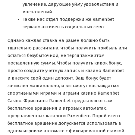
увлечение, дарующее уйму удовольствия и
впечатлений.
Также нас отдел поддержки же Ramenbet
зеркало активен в социальных сетях.
Однако каждая ставка на рамен должно быть
тщательно рассчитана, чтобы получить прибыль или
остаться безубыточной, не теряя также этом
поставленную суммы. Чтобы получить кивок бонус,
просто создайте учетную запись и казино Ramenbet
и внесите свой один депозит. Ваш бонус будет
зачислен машинально, и вы смогут наслаждаться
спортивными играми и играми казино Ramenbet
Casino. Фриспины Ramenbet представляют сам
бесплатное вращения и игровых автоматах,
представленных каталоги Раменбетс. Порой всего
бесплатное вращение допускается использовать в
одном игровом автомате с фиксированной ставкой.