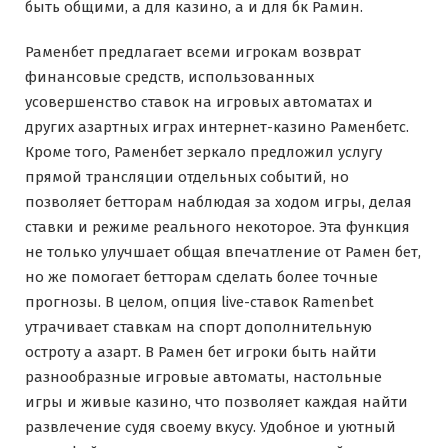
быть общими, а для казино, а и для бк Рамин.
Раменбет предлагает всеми игрокам возврат
финансовые средств, использованных
усовершенство ставок на игровых автоматах и
других азартных играх интернет-казино Раменбетс.
Кроме того, Раменбет зеркало предложил услугу
прямой трансляции отдельных событий, но
позволяет бетторам наблюдая за ходом игры, делая
ставки и режиме реального некоторое. Эта функция
не только улучшает общая впечатление от Рамен бет,
но же помогает бетторам сделать более точные
прогнозы. В целом, опция live-ставок Ramenbet
утрачивает ставкам на спорт дополнительную
остроту а азарт. В Рамен бет игроки быть найти
разнообразные игровые автоматы, настольные
игры и живые казино, что позволяет каждая найти
развлечение судя своему вкусу. Удобное и уютный