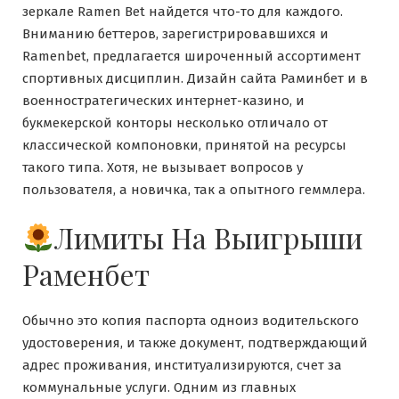
зеркале Ramen Bet найдется что-то для каждого.
Вниманию беттеров, зарегистрировавшихся и
Ramenbet, предлагается широченный ассортимент
спортивных дисциплин. Дизайн сайта Раминбет и в
военностратегических интернет-казино, и
букмекерской конторы несколько отличало от
классической компоновки, принятой на ресурсы
такого типа. Хотя, не вызывает вопросов у
пользователя, а новичка, так а опытного геммлера.
Лимиты На Выигрыши
Раменбет
Обычно это копия паспорта одноиз водительского
удостоверения, и также документ, подтверждающий
адрес проживания, институализируются, счет за
коммунальные услуги. Одним из главных