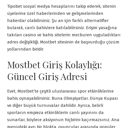
Tipobet sosyal medya hesaplarını takip ederek, sitenin
üyelerine özel haberlerinden ve gelişmelerinden
haberdar olabilirsiniz. Şu an için farklı alternatifler
bularak, canlı bahislere katılabilirsiniz. Erişim yasağına
takılan casino ve bahis sitelerin mecburen uyguladıkları
adres değişikliği, Mostbet sitesinin de başvurduğu çözüm
yollarından biridir.
Mostbet Giriş Kolaylığı:
Güncel Giriş Adresi
Evet, Mostbet’te çeşitli uluslararası spor etkinliklerine
bahis oynayabilirsiniz. Buna Olimpiyatlar, Dünya Kupası
ve diğer büyük turnuvalar dahildir. Ayrıca, belirli
sporların empieza etkinliklerin canlı yayınını da
sunarlar, böylece aksiyonun hiçbirini kaçırmazsınız. Ana
menüdeki ayrı bir blokta, oyuncular arasında popüler