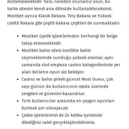
desteklemektedir. Yani, nereden olursanız olun, bu
bahis sitesini kendi ana dilinizde kullanabileceksiniz.
Mostbet ayrıca Klasik Bakara, Tiny Bakara ve Yüksek
Limitli Bakara gibi çeşitli bakara çeşitleri de sunmaktadır.
Mostbet üyelik işlemlerinden herhangi bir belge
talep etmemektedir.
Mostbet bahis sitesi özellikle bahis
seçeneklerinde sunduğu yüksek oranlar, aynı
zamanda slot empieza casino kategorilerinde yer
alan binlerce oyun sizi bekliyor.
Casino ve bahis şirketi güncel Most Guess, çok
sayı günün da kullanıcının ojeda üzerinde
sevgisini ve güvenini kazandılar.
Türk kullanıcılar arasında en yaygın oyunları
bulmak zor olmayacak.
Çekim işlemlerinizi de 24 ketika içerisinde
dilediğiniz vakit gerçekleştirebilirsiniz.