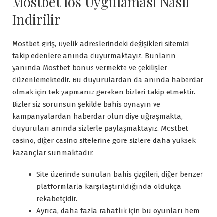
Mostbet Ios Uygulaması Nasıl
Indirilir
Mostbet giriş, üyelik adreslerindeki değişikleri sitemizi
takip edenlere anında duyurmaktayız. Bunların
yanında Mostbet bonus vermekte ve çekilişler
düzenlemektedir. Bu duyurulardan da anında haberdar
olmak için tek yapmanız gereken bizleri takip etmektir.
Bizler siz sorunsun şekilde bahis oynayın ve
kampanyalardan haberdar olun diye uğraşmakta,
duyuruları anında sizlerle paylaşmaktayız. Mostbet
casino, diğer casino sitelerine göre sizlere daha yüksek
kazançlar sunmaktadır.
Site üzerinde sunulan bahis çizgileri, diğer benzer
platformlarla karşılaştırıldığında oldukça
rekabetçidir.
Ayrıca, daha fazla rahatlık için bu oyunları hem