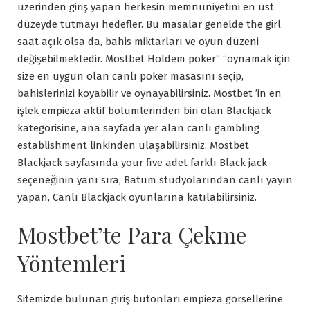
üzerinden giriş yapan herkesin memnuniyetini en üst
düzeyde tutmayı hedefler. Bu masalar genelde the girl
saat açık olsa da, bahis miktarları ve oyun düzeni
değişebilmektedir. Mostbet Holdem poker” “oynamak için
size en uygun olan canlı poker masasını seçip,
bahislerinizi koyabilir ve oynayabilirsiniz. Mostbet ’in en
işlek empieza aktif bölümlerinden biri olan Blackjack
kategorisine, ana sayfada yer alan canlı gambling
establishment linkinden ulaşabilirsiniz. Mostbet
Blackjack sayfasında your five adet farklı Black jack
seçeneğinin yanı sıra, Batum stüdyolarından canlı yayın
yapan, Canlı Blackjack oyunlarına katılabilirsiniz.
Mostbet’te Para Çekme
Yöntemleri
Sitemizde bulunan giriş butonları empieza görsellerine