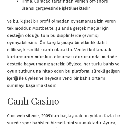
Firma, Curacao tarafından verilen off-shore
lisansı çerçevesinde işletilmektedir.
Ve bu, kişisel bir profil olmadan oynamanıza izin veren
tek moddur. Mostbet’te, şu anda gerçek maçlar için
desteğin olduğu tüm bu disiplinlerde çevrimiçi
oynayabilirsiniz. Ön karşılaşmaya bir etkinlik dahil
edilirse, kesinlikle canlı olacaktır. Verileri kullanarak
kurtarmanın mümkün olmaması durumunda, metode
desteğe başvurmanız gerekir. Böylece, her türlü bahis ve
oyun tutkununa hitap eden bu platform, sürekli gelişen
içeriği ile üyelerine heyecan verici bir bahis ortamı
sunmayı başarmaktadır.
Canlı Casino
Com web sitemiz, 2009’dan başlayarak on yıldan fazla bir
süredir spor bahisleri hizmetlerini sunmaktadır. Ayrıca,