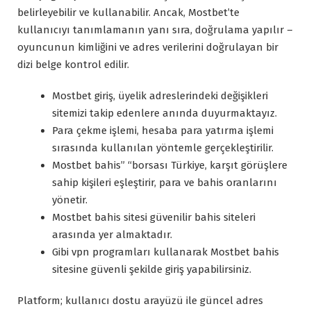
belirleyebilir ve kullanabilir. Ancak, Mostbet’te
kullanıcıyı tanımlamanın yanı sıra, doğrulama yapılır –
oyuncunun kimliğini ve adres verilerini doğrulayan bir
dizi belge kontrol edilir.
Mostbet giriş, üyelik adreslerindeki değişikleri
sitemizi takip edenlere anında duyurmaktayız.
Para çekme işlemi, hesaba para yatırma işlemi
sırasında kullanılan yöntemle gerçekleştirilir.
Mostbet bahis” “borsası Türkiye, karşıt görüşlere
sahip kişileri eşleştirir, para ve bahis oranlarını
yönetir.
Mostbet bahis sitesi güvenilir bahis siteleri
arasında yer almaktadır.
Gibi vpn programları kullanarak Mostbet bahis
sitesine güvenli şekilde giriş yapabilirsiniz.
Platform; kullanıcı dostu arayüzü ile güncel adres