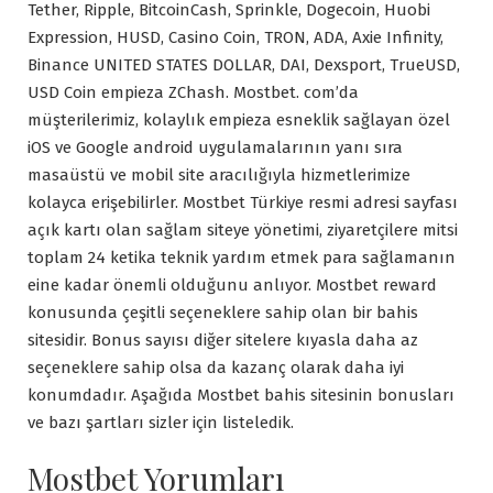
Tether, Ripple, BitcoinCash, Sprinkle, Dogecoin, Huobi
Expression, HUSD, Casino Coin, TRON, ADA, Axie Infinity,
Binance UNITED STATES DOLLAR, DAI, Dexsport, TrueUSD,
USD Coin empieza ZChash. Mostbet. com’da
müşterilerimiz, kolaylık empieza esneklik sağlayan özel
iOS ve Google android uygulamalarının yanı sıra
masaüstü ve mobil site aracılığıyla hizmetlerimize
kolayca erişebilirler. Mostbet Türkiye resmi adresi sayfası
açık kartı olan sağlam siteye yönetimi, ziyaretçilere mitsi
toplam 24 ketika teknik yardım etmek para sağlamanın
eine kadar önemli olduğunu anlıyor. Mostbet reward
konusunda çeşitli seçeneklere sahip olan bir bahis
sitesidir. Bonus sayısı diğer sitelere kıyasla daha az
seçeneklere sahip olsa da kazanç olarak daha iyi
konumdadır. Aşağıda Mostbet bahis sitesinin bonusları
ve bazı şartları sizler için listeledik.
Mostbet Yorumları