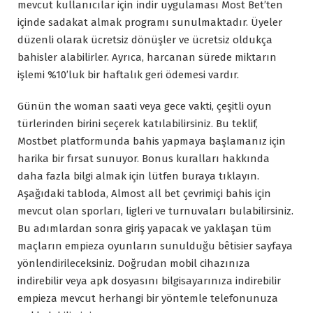
mevcut kullanıcılar için i̇ndir uygulaması Most Bet’ten
içinde sadakat almak programı sunulmaktadır. Üyeler
düzenli olarak ücretsiz dönüşler ve ücretsiz oldukça
bahisler alabilirler. Ayrıca, harcanan sürede miktarın
işlemi %10’luk bir haftalık geri ödemesi vardır.
Günün the woman saati veya gece vakti, çeşitli oyun
türlerinden birini seçerek katılabilirsiniz. Bu teklif,
Mostbet platformunda bahis yapmaya başlamanız için
harika bir fırsat sunuyor. Bonus kuralları hakkında
daha fazla bilgi almak için lütfen buraya tıklayın.
Aşağıdaki tabloda, Almost all bet çevrimiçi bahis için
mevcut olan sporları, ligleri ve turnuvaları bulabilirsiniz.
Bu adımlardan sonra giriş yapacak ve yaklaşan tüm
maçların empieza oyunların sunulduğu bêtisier sayfaya
yönlendirileceksiniz. Doğrudan mobil cihazınıza
indirebilir veya apk dosyasını bilgisayarınıza indirebilir
empieza mevcut herhangi bir yöntemle telefonunuza