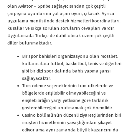
olan Aviator – Spribe sağlayıcısından çok çeşitli
çarpışma oyunlarına yol açan oyun, çıkacak. Ayrıca
uygulama menüsünde destek hizmetleri koordinatları,
kurallar ve sıkça sorulan soruların cevapları vardır.
Uygulamada Türkçe de dahil olmak üzere çok çeşitli
diller bulunmaktadır.
Bir spor bahisleri organizasyonu olan Mostbet,
kullanıcılara futbol, basketbol, tenis ve diğerleri
gibi bir dizi spor dalında bahis yapma şansı
sağlayacaktır.
Tüm ödeme seçeneklerinin tüm ülkelerde ve
bölgelerde erişilebilir olmayabileceğini ve
erişilebilirliğin yargı yetkisine göre farklılık
gösterebileceğini unutmamak çok önemlidir.
Casino bölümünün düzenli ziyaretçilerinden biri
müşteri hizmetlerinin yavaşlığından şikayet
ediyor ama aynı zamanda büyük kazancını da