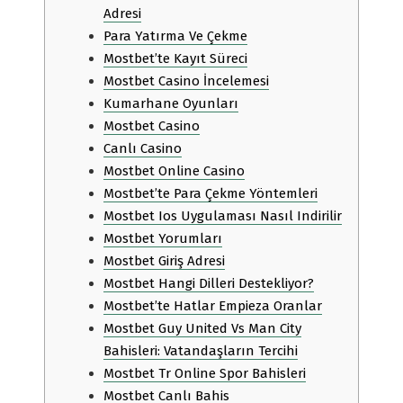
Adresi
Para Yatırma Ve Çekme
Mostbet’te Kayıt Süreci
Mostbet Casino İncelemesi
Kumarhane Oyunları
Mostbet Casino
Canlı Casino
Mostbet Online Casino
Mostbet’te Para Çekme Yöntemleri
Mostbet Ios Uygulaması Nasıl Indirilir
Mostbet Yorumları
Mostbet Giriş Adresi
Mostbet Hangi Dilleri Destekliyor?
Mostbet’te Hatlar Empieza Oranlar
Mostbet Guy United Vs Man City
Bahisleri: Vatandaşların Tercihi
Mostbet Tr Online Spor Bahisleri
Mostbet Canlı Bahis