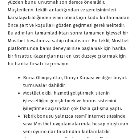
yüzden bunu unutmak son derece önemlidir.
Müşterilerin, teklifi anladığından ve gereksinimleri
karşılayabildiğinden emin olmak için kodu kullanmadan
önce şart ve koşulları gözden geçirmesi gerekmektedir.
Bu adımları tamamladıktan sonra tamamen işlevsel bir
Mostbet hesabınıza sahip olmalısınız. Bu teklif, Mostbet
platformunda bahis deneyiminize başlamak için harika
bir fırsattır. Kazançlarınızı en üst düzeye çıkarmak için
bu harika fırsatı kaçırmayın.
Buna Olimpiyatlar, Dünya Kupası ve diğer büyük
turnuvalar dahildir.
MostBet ekibi, hizmeti geliştirmek, sitenin
işlevselliğini genişletmek ve bonus sistemini
iyileştirmek açısından çok fazla çalışma yaptı.
Tebrik bonusu yalnızca resmî internet sitesinde
veya Mostbet uygulamalarında hesap oluşturan
yeni oyuncular tarafından kullanılabilir.