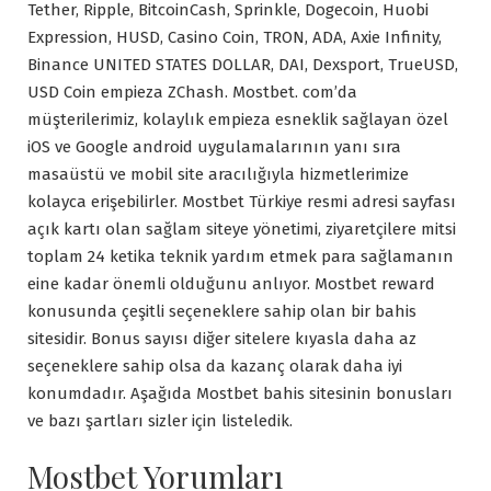
Tether, Ripple, BitcoinCash, Sprinkle, Dogecoin, Huobi
Expression, HUSD, Casino Coin, TRON, ADA, Axie Infinity,
Binance UNITED STATES DOLLAR, DAI, Dexsport, TrueUSD,
USD Coin empieza ZChash. Mostbet. com’da
müşterilerimiz, kolaylık empieza esneklik sağlayan özel
iOS ve Google android uygulamalarının yanı sıra
masaüstü ve mobil site aracılığıyla hizmetlerimize
kolayca erişebilirler. Mostbet Türkiye resmi adresi sayfası
açık kartı olan sağlam siteye yönetimi, ziyaretçilere mitsi
toplam 24 ketika teknik yardım etmek para sağlamanın
eine kadar önemli olduğunu anlıyor. Mostbet reward
konusunda çeşitli seçeneklere sahip olan bir bahis
sitesidir. Bonus sayısı diğer sitelere kıyasla daha az
seçeneklere sahip olsa da kazanç olarak daha iyi
konumdadır. Aşağıda Mostbet bahis sitesinin bonusları
ve bazı şartları sizler için listeledik.
Mostbet Yorumları