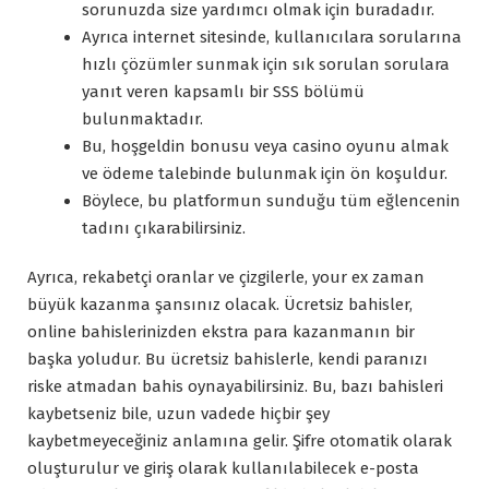
sorunuzda size yardımcı olmak için buradadır.
Ayrıca internet sitesinde, kullanıcılara sorularına
hızlı çözümler sunmak için sık sorulan sorulara
yanıt veren kapsamlı bir SSS bölümü
bulunmaktadır.
Bu, hoşgeldin bonusu veya casino oyunu almak
ve ödeme talebinde bulunmak için ön koşuldur.
Böylece, bu platformun sunduğu tüm eğlencenin
tadını çıkarabilirsiniz.
Ayrıca, rekabetçi oranlar ve çizgilerle, your ex zaman
büyük kazanma şansınız olacak. Ücretsiz bahisler,
online bahislerinizden ekstra para kazanmanın bir
başka yoludur. Bu ücretsiz bahislerle, kendi paranızı
riske atmadan bahis oynayabilirsiniz. Bu, bazı bahisleri
kaybetseniz bile, uzun vadede hiçbir şey
kaybetmeyeceğiniz anlamına gelir. Şifre otomatik olarak
oluşturulur ve giriş olarak kullanılabilecek e-posta