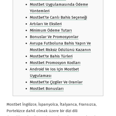
Mostbet Uygulamasında Ödeme
Yöntemleri
Mostbet’te Canlı Bahis Seçeneği
Artıları Ve Eksileri
Minimum Ödeme Tutarı
Bonuslar Ve Promosyonlar
Avrupa Futboluna Bahis Yapın Ve
Mostbet Risksiz Ödülünü Kazanın
Mostbet’te Bahis Türleri
Mostbet Promosyon Kodları
Android Ve Ios Için Mostbet
Uygulaması
Mostbet’te Çizgiler Ve Oranlar
Mostbet Bonusları
Mostbet İngilizce, İspanyolca, İtalyanca, Fransızca,
Portekizce dahil olmak üzere bir dizi dili