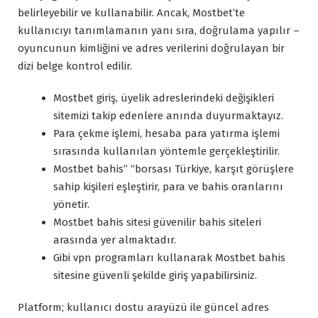
belirleyebilir ve kullanabilir. Ancak, Mostbet’te
kullanıcıyı tanımlamanın yanı sıra, doğrulama yapılır –
oyuncunun kimliğini ve adres verilerini doğrulayan bir
dizi belge kontrol edilir.
Mostbet giriş, üyelik adreslerindeki değişikleri
sitemizi takip edenlere anında duyurmaktayız.
Para çekme işlemi, hesaba para yatırma işlemi
sırasında kullanılan yöntemle gerçekleştirilir.
Mostbet bahis” “borsası Türkiye, karşıt görüşlere
sahip kişileri eşleştirir, para ve bahis oranlarını
yönetir.
Mostbet bahis sitesi güvenilir bahis siteleri
arasında yer almaktadır.
Gibi vpn programları kullanarak Mostbet bahis
sitesine güvenli şekilde giriş yapabilirsiniz.
Platform; kullanıcı dostu arayüzü ile güncel adres