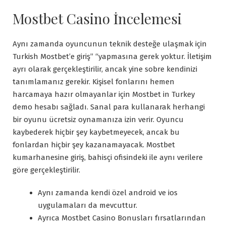
Mostbet Casino İncelemesi
Aynı zamanda oyuncunun teknik desteğe ulaşmak için
Turkish Mostbet’e giriş” “yapmasına gerek yoktur. İletişim
ayrı olarak gerçekleştirilir, ancak yine sobre kendinizi
tanımlamanız gerekir. Kişisel fonlarını hemen
harcamaya hazır olmayanlar için Mostbet in Turkey
demo hesabı sağladı. Sanal para kullanarak herhangi
bir oyunu ücretsiz oynamanıza izin verir. Oyuncu
kaybederek hiçbir şey kaybetmeyecek, ancak bu
fonlardan hiçbir şey kazanamayacak. Mostbet
kumarhanesine giriş, bahisçi ofisindeki ile aynı verilere
göre gerçekleştirilir.
Aynı zamanda kendi özel android ve ios
uygulamaları da mevcuttur.
Ayrıca Mostbet Casino Bonusları fırsatlarından