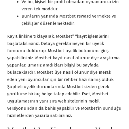
Ve bu, kişisel bir profil olmadan oynamanıza izin
veren tek moddur.
Bunların yanında Mostbet reward vermekte ve
çekilişler düzenlemektedir.
Kayıt linkine tıklayarak, Mostbet” “kayıt işlemlerini
başlatabilirsiniz. Detaya gerektirmeyen bir üyelik
formunu doldurup, Mostbet üyelik bölümüne giriş
yapabilirsiniz. Mostbet kayıt nasıl olunur diye araştırma
yapanlar, umarız aradıkları bilgiyi bu sayfada
bulacaklardır. Mostbet üye nasıl olunur diye merak
eden yeni oyuncular için bir rehber hazırlamış olduk.
Şüpheli üyelik durumlarında Mostbet sizden gerek
görülürse birkaç belge talep edebilir. Evet, Mostbet
uygulamasının yanı sıra web sitelerinin mobil
versiyonundan da bahis yapabilir ve Mostbet’in sunduğu
hizmetlerden yararlanabilirsiniz.