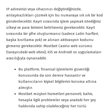
IP adresinizi veya cihazınızı değiştirdiğinizde,
anlaşmazlıkları çözmek için bu numaraya sık sık bir kod
gönderilecektir. Kayıt sırasında işlem yapmak istediğiniz
ülkeyi ve para birimini belirtmeniz gerekecektir. Kayıt
sırasında bir şifre oluşturmanız (sadece Latin harfleri,
başka kısıtlama yok) ve alınan aktivasyon kodunu
girmeniz gerekecektir. Mostbet Casino web sürümü
(tarayıcıdaki web sitesi), iOS ve Android os uygulamaları
aracılığıyla oynanabilir.
Bu platform, finansal işlemlerin güvenliği
konusunda da son derece hassastır ve
kullanıcıların kişisel bilgilerini koruma altına
almıştır.
Mostbet müşteri hizmetleri personeli, bahis,
hesapla ilgili problemler veya aradaki her şey
hakkında sahip olabileceğiniz her türlü