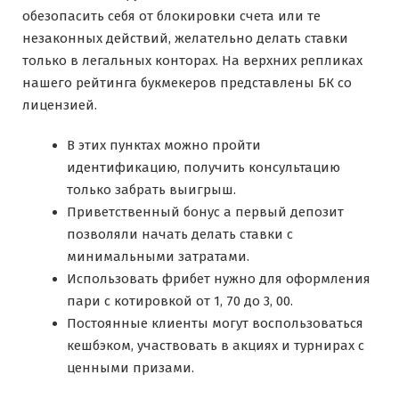
обезопасить себя от блокировки счета или те
незаконных действий, желательно делать ставки
только в легальных конторах. На верхних репликах
нашего рейтинга букмекеров представлены БК со
лицензией.
В этих пунктах можно пройти
идентификацию, получить консультацию
только забрать выигрыш.
Приветственный бонус а первый депозит
позволяли начать делать ставки с
минимальными затратами.
Использовать фрибет нужно для оформления
пари с котировкой от 1, 70 до 3, 00.
Постоянные клиенты могут воспользоваться
кешбэком, участвовать в акциях и турнирах с
ценными призами.