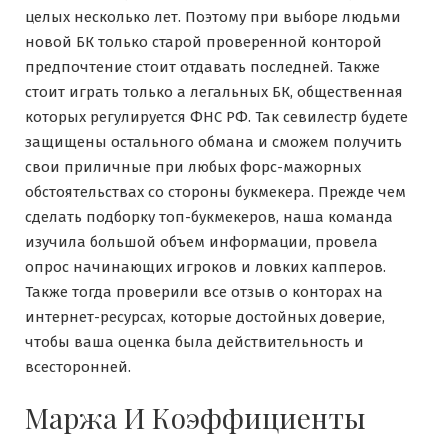
целых несколько лет. Поэтому при выборе людьми
новой БК только старой проверенной конторой
предпочтение стоит отдавать последней. Также
стоит играть только а легальных БК, общественная
которых регулируется ФНС РФ. Так севилестр будете
защищены остального обмана и сможем получить
свои приличные при любых форс-мажорных
обстоятельствах со стороны букмекера. Прежде чем
сделать подборку топ-букмекеров, наша команда
изучила большой объем информации, провела
опрос начинающих игроков и ловких капперов.
Также тогда проверили все отзыв о конторах на
интернет-ресурсах, которые достойных доверие,
чтобы ваша оценка была действительность и
всесторонней.
Маржа И Коэффициенты