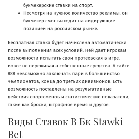
букмекерские ставки на спорт.
Несмотря на нужное количество рекламы, он
букмекер смог выходит на лидирующие
позицией на российском рынке.
Бесплатная ставка будет начислена автоматически
после выполнения всех условий. Ней дает игрокам
возможности испытать свои протеевская в игре,
вовсе не переживая а собственные средства. А сайте
888 невозможно заключать пари в большинство
чемпионатов, конца до третьих дивизионов. Есть
возможность поставлены на результативные
действия спортсменов и статистические показатели,
такие как броски, штрафное время и другое.
Виды Ставок В Бк Stawki
Bet