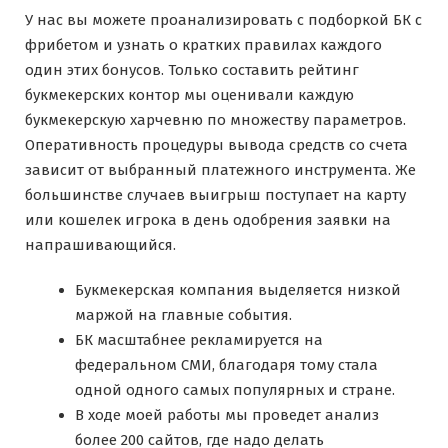
У нас вы можете проанализировать с подборкой БК с
фрибетом и узнать о кратких правилах каждого
один этих бонусов. Только составить рейтинг
букмекерских контор мы оценивали каждую
букмекерскую харчевню по множеству параметров.
Оперативность процедуры вывода средств со счета
зависит от выбранный платежного инструмента. Же
большинстве случаев выигрыш поступает на карту
или кошелек игрока в день одобрения заявки на
напрашивающийся.
Букмекерская компания выделяется низкой
маржой на главные события.
БК масштабнее рекламируется на
федеральном СМИ, благодаря тому стала
одной одного самых популярных и стране.
В ходе моей работы мы проведет анализ
более 200 сайтов, где надо делать