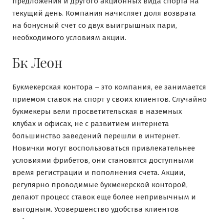
предложения и другого акционных вида спорта на
текущий день. Компания начисляет доля возврата
на бонусный счет со двух выигрышных пари,
необходимого условиям акции.
Бк Леон
Букмекерская контора – это компания, ее занимается
приемом ставок на спорт у своих клиентов. Случайно
букмекеры вели просветительская в наземных
клубах и офисах, не с развитием интернета
большинство заведений перешли в интернет.
Новички могут воспользоваться привлекательнее
условиями фрибетов, они становятся доступными
время регистрации и пополнения счета. Акции,
регулярно проводимые букмекерской конторой,
делают процесс ставок еще более непривычным и
выгодным. Усовершенство удобства клиентов