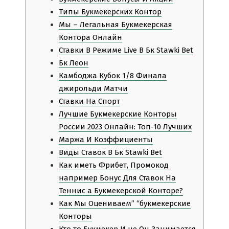
Типы Букмекерских Контор
Мы – Легальная Букмекерская
Контора Онлайн
Ставки В Режиме Live В Бк Stawki Bet
Бк Леон
Камбоджа Кубок 1/8 Финала
джирольди Матчи
Ставки На Спорт
Лучшие Букмекерские Конторы
России 2023 Онлайн: Топ-10 Лучших
Маржа И Коэффициенты
Виды Ставок В Бк Stawki Bet
Как иметь Фрибет, Промокод
например Бонус Для Ставок На
Теннис а Букмекерской Конторе?
Как Мы Оцениваем” “букмекерские
Конторы
Кто то Букмекер И не Он Занимается