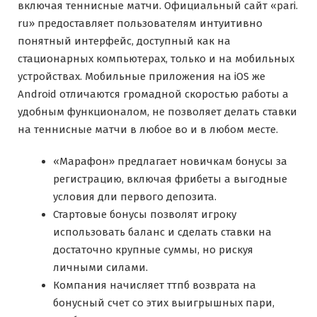
включая теннисные матчи. Официальный сайт «pari.
ru» предоставляет пользователям интуитивно
понятный интерфейс, доступный как на
стационарных компьютерах, только и на мобильных
устройствах. Мобильные приложения на iOS же
Android отличаются громадной скоростью работы а
удобным функционалом, не позволяет делать ставки
на теннисные матчи в любое во и в любом месте.
«Марафон» предлагает новичкам бонусы за
регистрацию, включая фрибеты а выгодные
условия дли первого депозита.
Стартовые бонусы позволят игроку
использовать баланс и сделать ставки на
достаточно крупные суммы, но рискуя
личными силами.
Компания начисляет ттпб возврата на
бонусный счет со этих выигрышных пари,