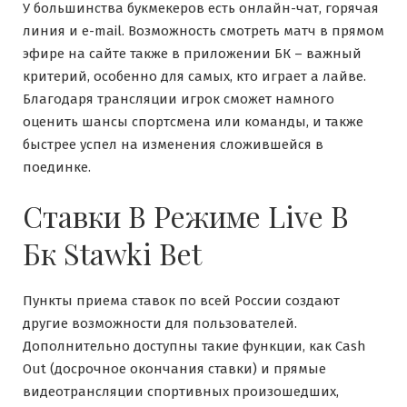
У большинства букмекеров есть онлайн-чат, горячая
линия и e-mail. Возможность смотреть матч в прямом
эфире на сайте также в приложении БК – важный
критерий, особенно для самых, кто играет а лайве.
Благодаря трансляции игрок сможет намного
оценить шансы спортсмена или команды, и также
быстрее успел на изменения сложившейся в
поединке.
Ставки В Режиме Live В
Бк Stawki Bet
Пункты приема ставок по всей России создают
другие возможности для пользователей.
Дополнительно доступны такие функции, как Cash
Out (досрочное окончания ставки) и прямые
видеотрансляции спортивных произошедших,