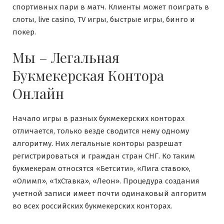
спортивных пари в матч. Клиенты может поиграть в
слоты, live casino, TV игры, быстрые игры, бинго и
покер.
Мы – Легальная
Букмекерская Контора
Онлайн
Начало игры в разных букмекерских конторах
отличается, только везде сводится нему одному
алгоритму. Них легальные конторы разрешат
регистрироваться и граждан стран СНГ. Ко таким
букмекерам относятся «Бетсити», «Лига ставок»,
«Олимп», «1хСтавка», «Леон». Процедура создания
учетной записи имеет почти одинаковый алгоритм
во всех российских букмекерских конторах.