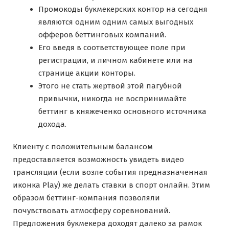
Промокоды букмекерских контор на сегодня
являются одним одним самых выгодных
офферов беттинговых компаний.
Его введя в соответствующее поле при
регистрации, и личном кабинете или на
странице акции конторы.
Этого не стать жертвой этой пагубной
привычки, никогда не воспринимайте
беттинг в княжеченко основного источника
дохода.
Клиенту с положительным балансом
предоставляется возможность увидеть видео
трансляции (если возле события предназначенная
иконка Play) же делать ставки в спорт онлайн. Этим
образом беттинг-компания позволяли
почувствовать атмосферу соревнований.
Предложения букмекера доходят далеко за рамок