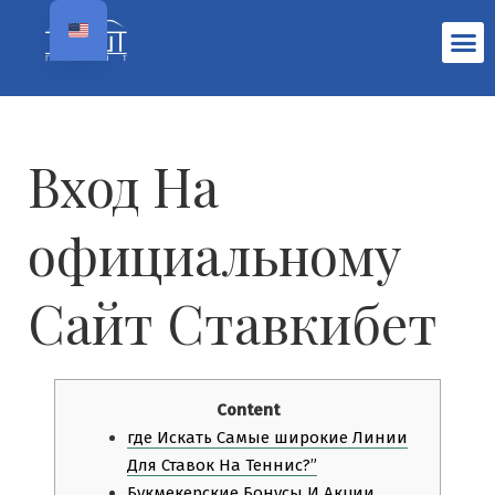
Вход На
официальному
Сайт Ставкибет
Content
где Искать Самые широкие Линии
Для Ставок На Теннис?”
Букмекерские Бонусы И Акции