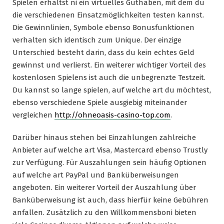
Spielen erhältst ni ein virtuelles Guthaben, mit dem du
die verschiedenen Einsatzmöglichkeiten testen kannst.
Die Gewinnlinien, Symbole ebenso Bonusfunktionen
verhalten sich identisch zum Unique. Der einzige
Unterschied besteht darin, dass du kein echtes Geld
gewinnst und verlierst. Ein weiterer wichtiger Vorteil des
kostenlosen Spielens ist auch die unbegrenzte Testzeit.
Du kannst so lange spielen, auf welche art du möchtest,
ebenso verschiedene Spiele ausgiebig miteinander
vergleichen
http://ohneoasis-casino-top.com
.
Darüber hinaus stehen bei Einzahlungen zahlreiche
Anbieter auf welche art Visa, Mastercard ebenso Trustly
zur Verfügung. Für Auszahlungen sein häufig Optionen
auf welche art PayPal und Banküberweisungen
angeboten. Ein weiterer Vorteil der Auszahlung über
Banküberweisung ist auch, dass hierfür keine Gebühren
anfallen. Zusätzlich zu den Willkommensboni bieten