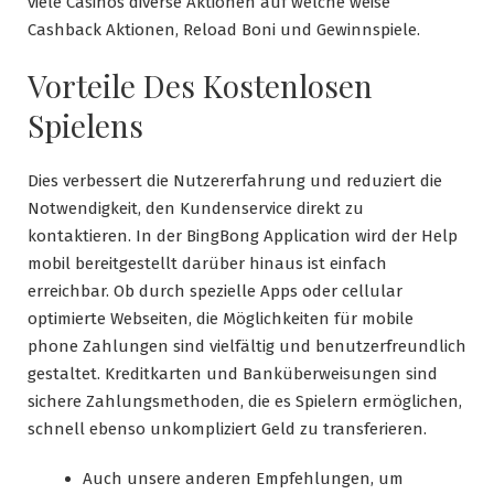
viele Casinos diverse Aktionen auf welche weise
Cashback Aktionen, Reload Boni und Gewinnspiele.
Vorteile Des Kostenlosen
Spielens
Dies verbessert die Nutzererfahrung und reduziert die
Notwendigkeit, den Kundenservice direkt zu
kontaktieren. In der BingBong Application wird der Help
mobil bereitgestellt darüber hinaus ist einfach
erreichbar. Ob durch spezielle Apps oder cellular
optimierte Webseiten, die Möglichkeiten für mobile
phone Zahlungen sind vielfältig und benutzerfreundlich
gestaltet. Kreditkarten und Banküberweisungen sind
sichere Zahlungsmethoden, die es Spielern ermöglichen,
schnell ebenso unkompliziert Geld zu transferieren.
Auch unsere anderen Empfehlungen, um