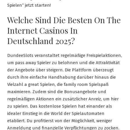
Spielen“ jetzt starten!
Welche Sind Die Besten On The
Internet Casinos In
Deutschland 2025?
DundeeSlots veranstaltet regelmäßige Freispielaktionen,
um pass away Spieler zu belohnen und die Attraktivität
der Angebote über steigern. Die Plattform überzeugt
durch ihre einfache Handhabung darüber hinaus die
Vielzahl a great Spielen, die family room Spielspaß
maximieren. Zudem sind die Bonusangebote und
regelmäßigen Aktionen ein zusätzlicher Anreiz, um hier
zu spielen. Das kostenlose Spielen hat einander als
idealer Einstieg in die World der Spielautomaten
etabliert. Du profitierst von der Möglichkeit, weniger
Anmeldung und finanzielle Verpflichtungen zu zocken.