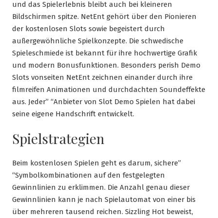
und das Spielerlebnis bleibt auch bei kleineren
Bildschirmen spitze. NetEnt gehört über den Pionieren
der kostenlosen Slots sowie begeistert durch
außergewöhnliche Spielkonzepte. Die schwedische
Spieleschmiede ist bekannt für ihre hochwertige Grafik
und modern Bonusfunktionen. Besonders perish Demo
Slots vonseiten NetEnt zeichnen einander durch ihre
filmreifen Animationen und durchdachten Soundeffekte
aus. Jeder” “Anbieter von Slot Demo Spielen hat dabei
seine eigene Handschrift entwickelt.
Spielstrategien
Beim kostenlosen Spielen geht es darum, sichere”
“Symbolkombinationen auf den festgelegten
Gewinnlinien zu erklimmen. Die Anzahl genau dieser
Gewinnlinien kann je nach Spielautomat von einer bis
über mehreren tausend reichen. Sizzling Hot beweist,