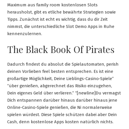
Maximum aus family room kostenlosen Slots
herausholst, gibt es etliche bewährte Strategien sowie
Tipps. Zunächst ist echt es wichtig, dass du dir Zeit
nimmst, die unterschiedliche Slot Demo Apps in Ruhe
kennenzulernen.
The Black Book Of Pirates
Dadurch findest du absolut die Spielautomaten, perish
deinen Vorlieben feel besten entsprechen. Es ist eine
großartige Möglichkeit, Deine Lieblings-Casino-Spiele”
“über genießen, abgerechnet das Risiko einzugehen,
Dein eigenes Geld über verlieren.” “[newline]Du vermagst
Dich entspannen darüber hinaus darüber hinaus jene
Online-Casino-Spiele genießen, die Ni normalerweise
spielen würdest. Diese Spiele schützen dabei aber Dein
Cash, denn kostenlose Apps kosten natürlich nichts.