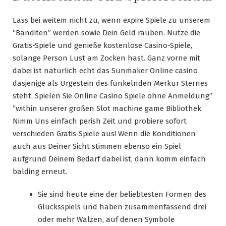
Lass bei weitem nicht zu, wenn expire Spiele zu unserem
“Banditen” werden sowie Dein Geld rauben. Nutze die
Gratis-Spiele und genieße kostenlose Casino-Spiele,
solange Person Lust am Zocken hast. Ganz vorne mit
dabei ist natürlich echt das Sunmaker Online casino
dasjenige als Urgestein des funkelnden Merkur Sternes
steht. Spielen Sie Online Casino Spiele ohne Anmeldung”
“within unserer großen Slot machine game Bibliothek.
Nimm Uns einfach perish Zeit und probiere sofort
verschieden Gratis-Spiele aus! Wenn die Konditionen
auch aus Deiner Sicht stimmen ebenso ein Spiel
aufgrund Deinem Bedarf dabei ist, dann komm einfach
balding erneut.
Sie sind heute eine der beliebtesten Formen des
Glücksspiels und haben zusammenfassend drei
oder mehr Walzen, auf denen Symbole