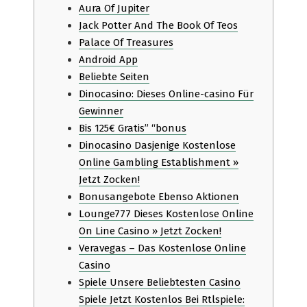
Aura Of Jupiter
Jack Potter And The Book Of Teos
Palace Of Treasures
Android App
Beliebte Seiten
Dinocasino: Dieses Online-casino Für
Gewinner
Bis 125€ Gratis” “bonus
Dinocasino Dasjenige Kostenlose
Online Gambling Establishment »
Jetzt Zocken!
Bonusangebote Ebenso Aktionen
Lounge777 Dieses Kostenlose Online
On Line Casino » Jetzt Zocken!
Veravegas – Das Kostenlose Online
Casino
Spiele Unsere Beliebtesten Casino
Spiele Jetzt Kostenlos Bei Rtlspiele: