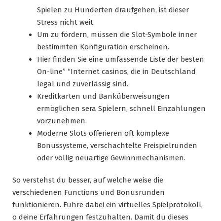
Spielen zu Hunderten draufgehen, ist dieser
Stress nicht weit.
Um zu fördern, müssen die Slot-Symbole inner
bestimmten Konfiguration erscheinen.
Hier finden Sie eine umfassende Liste der besten
On-line” “Internet casinos, die in Deutschland
legal und zuverlässig sind.
Kreditkarten und Banküberweisungen
ermöglichen sera Spielern, schnell Einzahlungen
vorzunehmen.
Moderne Slots offerieren oft komplexe
Bonussysteme, verschachtelte Freispielrunden
oder völlig neuartige Gewinnmechanismen.
So verstehst du besser, auf welche weise die
verschiedenen Functions und Bonusrunden
funktionieren. Führe dabei ein virtuelles Spielprotokoll,
o deine Erfahrungen festzuhalten. Damit du dieses