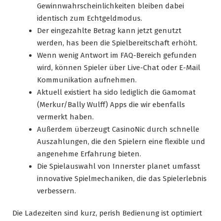
Gewinnwahrscheinlichkeiten bleiben dabei
identisch zum Echtgeldmodus.
Der eingezahlte Betrag kann jetzt genutzt
werden, has been die Spielbereitschaft erhöht.
Wenn wenig Antwort im FAQ-Bereich gefunden
wird, können Spieler über Live-Chat oder E-Mail
Kommunikation aufnehmen.
Aktuell existiert ha sido lediglich die Gamomat
(Merkur/Bally Wulff) Apps die wir ebenfalls
vermerkt haben.
Außerdem überzeugt CasinoNic durch schnelle
Auszahlungen, die den Spielern eine flexible und
angenehme Erfahrung bieten.
Die Spielauswahl von Innerster planet umfasst
innovative Spielmechaniken, die das Spielerlebnis
verbessern.
Die Ladezeiten sind kurz, perish Bedienung ist optimiert