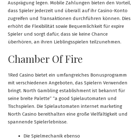
Ausprägung legen. Mobile Zahlungen bieten den Vorteil,
dass Spieler jederzeit und überall auf ihr Casino-Konto
zugreifen und Transaktionen durchführen können. Dies
erhöht die Flexibilität sowie Bequemlichkeit für expire
Spieler und sorgt dafür, dass sie keine Chance
überhören, an ihren Lieblingsspielen teilzunehmen.
Chamber Of Fire
1Red Casino bietet ein umfangreiches Bonusprogramm
mit verschiedenen Angeboten, das Spielern Verwenden
bringt. North Gambling establishment ist bekannt für
seine breite Palette” “a good Spielautomaten und
Tischspielen. Die Spielautomaten internet marketing
North Casino bereithalten eine große Vielfältigkeit und
spannende Spielerlebnisse.
Die Spielmechanik ebenso