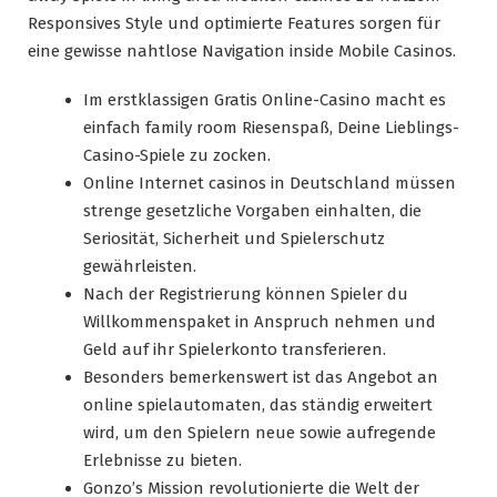
Responsives Style und optimierte Features sorgen für
eine gewisse nahtlose Navigation inside Mobile Casinos.
Im erstklassigen Gratis Online-Casino macht es
einfach family room Riesenspaß, Deine Lieblings-
Casino-Spiele zu zocken.
Online Internet casinos in Deutschland müssen
strenge gesetzliche Vorgaben einhalten, die
Seriosität, Sicherheit und Spielerschutz
gewährleisten.
Nach der Registrierung können Spieler du
Willkommenspaket in Anspruch nehmen und
Geld auf ihr Spielerkonto transferieren.
Besonders bemerkenswert ist das Angebot an
online spielautomaten, das ständig erweitert
wird, um den Spielern neue sowie aufregende
Erlebnisse zu bieten.
Gonzo’s Mission revolutionierte die Welt der