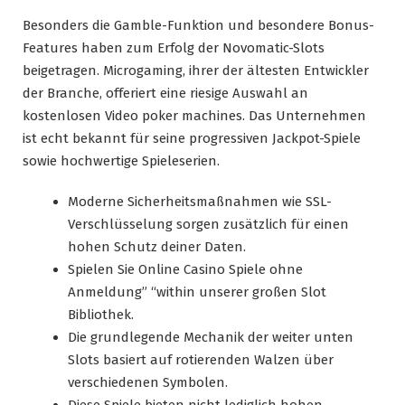
Besonders die Gamble-Funktion und besondere Bonus-
Features haben zum Erfolg der Novomatic-Slots
beigetragen. Microgaming, ihrer der ältesten Entwickler
der Branche, offeriert eine riesige Auswahl an
kostenlosen Video poker machines. Das Unternehmen
ist echt bekannt für seine progressiven Jackpot-Spiele
sowie hochwertige Spieleserien.
Moderne Sicherheitsmaßnahmen wie SSL-
Verschlüsselung sorgen zusätzlich für einen
hohen Schutz deiner Daten.
Spielen Sie Online Casino Spiele ohne
Anmeldung” “within unserer großen Slot
Bibliothek.
Die grundlegende Mechanik der weiter unten
Slots basiert auf rotierenden Walzen über
verschiedenen Symbolen.
Diese Spiele bieten nicht lediglich hohen