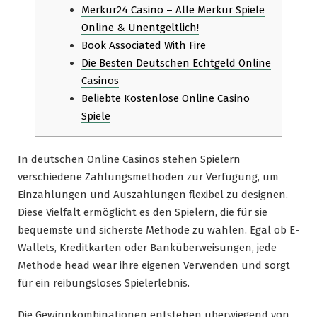
Merkur24 Casino – Alle Merkur Spiele
Online & Unentgeltlich!
Book Associated With Fire
Die Besten Deutschen Echtgeld Online
Casinos
Beliebte Kostenlose Online Casino
Spiele
In deutschen Online Casinos stehen Spielern
verschiedene Zahlungsmethoden zur Verfügung, um
Einzahlungen und Auszahlungen flexibel zu designen.
Diese Vielfalt ermöglicht es den Spielern, die für sie
bequemste und sicherste Methode zu wählen. Egal ob E-
Wallets, Kreditkarten oder Banküberweisungen, jede
Methode head wear ihre eigenen Verwenden und sorgt
für ein reibungsloses Spielerlebnis.
Die Gewinnkombinationen entstehen überwiegend von