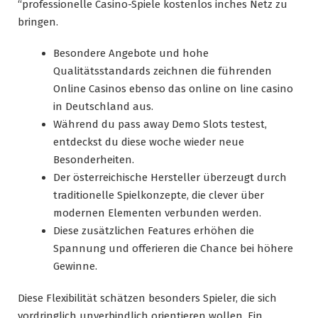
“professionelle Casino-Spiele kostenlos inches Netz zu
bringen.
Besondere Angebote und hohe
Qualitätsstandards zeichnen die führenden
Online Casinos ebenso das online on line casino
in Deutschland aus.
Während du pass away Demo Slots testest,
entdeckst du diese woche wieder neue
Besonderheiten.
Der österreichische Hersteller überzeugt durch
traditionelle Spielkonzepte, die clever über
modernen Elementen verbunden werden.
Diese zusätzlichen Features erhöhen die
Spannung und offerieren die Chance bei höhere
Gewinne.
Diese Flexibilität schätzen besonders Spieler, die sich
vordringlich unverbindlich orientieren wollen. Ein