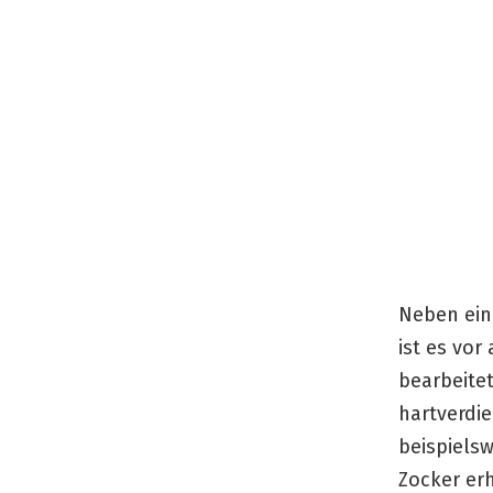
Neben ein
ist es vor
bearbeitet
hartverdi
beispiels
Zocker erh