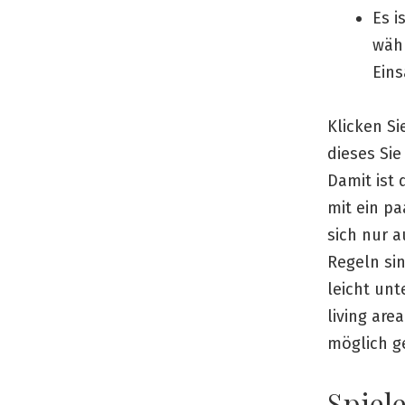
Es i
wäh
Eins
Klicken Si
dieses Si
Damit ist 
mit ein pa
sich nur a
Regeln si
leicht unt
living are
möglich ge
Spiel