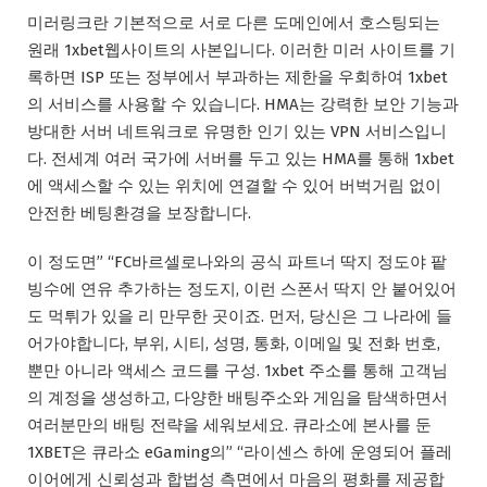
미러링크란 기본적으로 서로 다른 도메인에서 호스팅되는
원래 1xbet웹사이트의 사본입니다. 이러한 미러 사이트를 기
록하면 ISP 또는 정부에서 부과하는 제한을 우회하여 1xbet
의 서비스를 사용할 수 있습니다. HMA는 강력한 보안 기능과
방대한 서버 네트워크로 유명한 인기 있는 VPN 서비스입니
다. 전세계 여러 국가에 서버를 두고 있는 HMA를 통해 1xbet
에 액세스할 수 있는 위치에 연결할 수 있어 버벅거림 없이
안전한 베팅환경을 보장합니다.
이 정도면” “FC바르셀로나와의 공식 파트너 딱지 정도야 팥
빙수에 연유 추가하는 정도지, 이런 스폰서 딱지 안 붙어있어
도 먹튀가 있을 리 만무한 곳이죠. 먼저, 당신은 그 나라에 들
어가야합니다, 부위, 시티, 성명, 통화, 이메일 및 전화 번호,
뿐만 아니라 액세스 코드를 구성. 1xbet 주소를 통해 고객님
의 계정을 생성하고, 다양한 배팅주소와 게임을 탐색하면서
여러분만의 배팅 전략을 세워보세요. 큐라소에 본사를 둔
1XBET은 큐라소 eGaming의” “라이센스 하에 운영되어 플레
이어에게 신뢰성과 합법성 측면에서 마음의 평화를 제공합