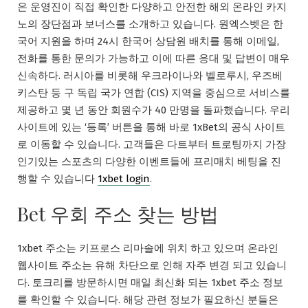
은 운영진이 직접 확인한 다양하고 안전한 해외 온라인 카지
노의 장단점과 보너스를 소개하고 있습니다. 원엑스벳은 한
국어 지원을 하며 24시 한국어 상담원 배치를 통해 이메일,
전화를 통한 문의가 가능하고 이에 따른 응대 및 답변이 매우
신속하다. 러시아를 비롯해 우크라이나와 벨로루시, 우즈베
키스탄 등 구 독립 국가 연합 (CIS) 지역을 중심으로 서비스를
제공하고 몇 년 동안 회원수가 40 만명을 돌파했습니다. 우리
사이트에 있는 ‘등록’ 버튼을 통해 바로 1xBet의 공식 사이트
로 이동할 수 있습니다. 고객들은 다트부터 트로팅까지 가장
인기있는 스포츠의 다양한 이벤트들에 프리매치 베팅을 진
행할 수 있습니다
1xbet login
.
Bet 우회 주소 찾는 방법
1xbet 주소는 키프로스 리마솔에 위치 하고 있으며 온라인
웹사이트 주소는 유해 차단으로 인해 자주 변경 되고 있습니
다. 토크리를 방문하시면 매일 최신화 되는 1xbet 주소 정보
를 확인할 수 있습니다. 해당 관련 정보가 필요하신 분들은