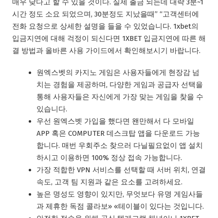
매우 낮다고 할 수 있을 것이다. 실제 출금 되는데 대략 3분~1
시간 정도 소요 되었으며, 30분정도 지났을때” “고객센터에
전화 요청으로 상세한 설명을 들을 수 있었습니다. 1xbet의
입금지연에 대해 걱정이 되신다면 1XBET 입금지연에 따른 해
결 방법과 올바른 사용 가이드에서 확인해보시기 바랍니다.
원엑스벳의 카지노 게임은 사용자들에게 현장감 넘
치는 경험을 제공하며, 다양한 게임과 공급자 선택을
통해 사용자들은 자신에게 가장 맞는 게임을 찾을 수
있습니다.
우선 원엑스벳 가입을 했다면 왠만해서 다 모바일
APP 혹은 COMPUTER 데스크탑 앱을 다운로드 가능
합니다. 매번 우회주소 찾으러 다닐필요없이 앱 설치
하시고 이용하면 100% 정상 접속 가능합니다.
가장 적합한 VPN 서비스를 선택할 때 서버 위치, 연결
속도, 고객 팀 지원과 같은 요소를 고려하세요.
높은 명성도 영향이 있지만, 무엇보다 유명 게임사들
과 제휴한 독점 콜라보» «테이블이 있다는 것입니다.