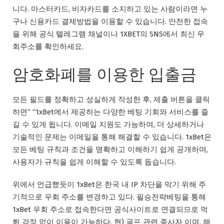
니다. 마스터카드, 비자카드를 소지하고 있는 사람이라면 누
구나 신용카드 결제방법을 이용할 수 있습니다. 안전한 접속
을͏ 위해 공식 텔레그램 채널이나 1XBET의 SNS에서 최신 우
회주소를 확인하세요.
암호화폐를 이용한 입출금
모든 필드를 정확하고 성실하게 작성한 후, 제출 버튼을 클릭
하면” “1xBet에서 제공하는 다양한 베팅 기회와 서비스를 즐
길 수 있게 됩니다. 이메일 지원도 가능하여, 더 상세하거나
기술적인 문제는 이메일을 통해 해결할 수 있습니다. 1xBet은
모든 베팅 규칙과 조건을 명확하고 이해하기 쉽게 공개하며,
사용자가 규칙을 쉽게 이해할 수 있도록 돕습니다.
위에서 언급했듯이 1xBet은 한국 내 IP 차단을 막기 위해 주
기적으로 우회 주소를 변경하고 있다. 필승전략베팅을 통해
1xBet 우회 주소로 접속한다면 공식사이트로 연결되므로 먹
튀 걱정 없이 이용이 가능하다. 현) 골프 관련 종사자 이며, 해