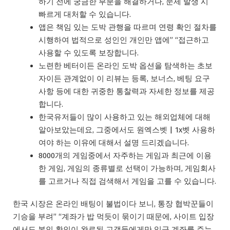
하기 전에 궁금한 부분을 해결하거나, 문제 발생 시
빠르게 대처할 수 있습니다.
앱은 책임 있는 도박 관행을 따르며 연령 확인 절차를
시행하여 법적으로 성인인 개인만 앱에” “접근하고
사용할 수 있도록 보장합니다.
노련한 베터이든 온라인 도박 옵션을 탐색하는 초보
자이든 관계없이 이 리뷰는 등록, 보너스, 베팅 요구
사항 등에 대한 귀중한 통찰력과 자세한 정보를 제공
합니다.
한국유저들이 많이 사용하고 있는 해외업체에 대해
알아보았는데요, 그중에서도 원엑스벳 | 1x벳 사용하
여야 하는 이유에 대해서 설명 드리겠습니다.
8000개의 게임중에서 자주하는 게임과 최근에 이용
한 게임, 게임의 종류별로 선택이 가능하며, 게임회사
를 고르거나 직접 검색해서 게임을 고를 수 있습니다.
한국 시장은 온라인 배팅이 불법이다 보니, 통장 협박꾼들이
기승을 부려” “계좌가 밥 먹듯이 묶이기 때문에, 사이트 입장
에서도 본인 확인이 완료된 고객들에게만 입금 계좌를 주는