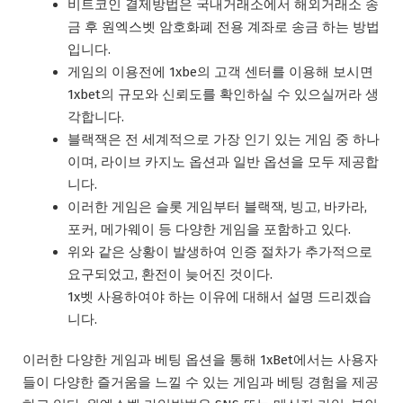
비트코인 결제방법은 국내거래소에서 해외거래소 송
금 후 원엑스벳 암호화폐 전용 계좌로 송금 하는 방법
입니다.
게임의 이용전에 1xbe의 고객 센터를 이용해 보시면
1xbet의 규모와 신뢰도를 확인하실 수 있으실꺼라 생
각합니다.
블랙잭은 전 세계적으로 가장 인기 있는 게임 중 하나
이며, 라이브 카지노 옵션과 일반 옵션을 모두 제공합
니다.
이러한 게임은 슬롯 게임부터 블랙잭, 빙고, 바카라,
포커, 메가웨이 등 다양한 게임을 포함하고 있다.
위와 같은 상황이 발생하여 인증 절차가 추가적으로
요구되었고, 환전이 늦어진 것이다.
1x벳 사용하여야 하는 이유에 대해서 설명 드리겠습
니다.
이러한 다양한 게임과 베팅 옵션을 통해 1xBet에서는 사용자
들이 다양한 즐거움을 느낄 수 있는 게임과 베팅 경험을 제공