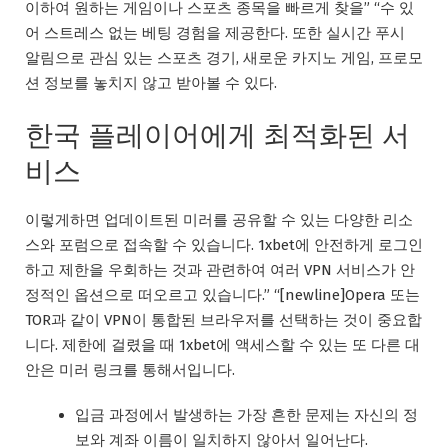
이하여 원하는 게임이나 스포츠 종목을 빠르게 찾을” “수 있
어 스트레스 없는 베팅 경험을 제공한다. 또한 실시간 푸시
알림으로 관심 있는 스포츠 경기, 새로운 카지노 게임, 프로모
션 정보를 놓치지 않고 받아볼 수 있다.
한국 플레이어에게 최적화된 서
비스
이렇게하면 업데이트된 미러를 공유할 수 있는 다양한 리소
스와 포럼으로 접속할 수 있습니다. 1xbet에 안전하게 로그인
하고 제한을 우회하는 것과 관련하여 여러 VPN 서비스가 안
정적인 옵션으로 떠오르고 있습니다.” “[newline]Opera 또는
TOR과 같이 VPN이 통합된 브라우저를 선택하는 것이 중요합
니다. 제한에 걸렸을 때 1xbet에 액세스할 수 있는 또 다른 대
안은 미러 링크를 통해서입니다.
입금 과정에서 발생하는 가장 흔한 문제는 자신의 정
보와 계좌 이름이 일치하지 않아서 일어난다.