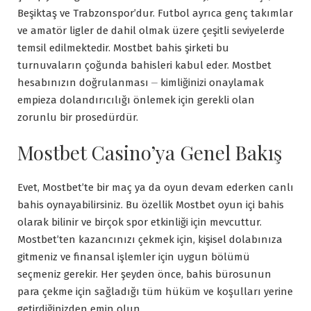
Beşiktaş ve Trabzonspor’dur. Futbol ayrıca genç takımlar
ve amatör ligler de dahil olmak üzere çeşitli seviyelerde
temsil edilmektedir. Mostbet bahis şirketi bu
turnuvaların çoğunda bahisleri kabul eder. Mostbet
hesabınızın doğrulanması ⏤ kimliğinizi onaylamak
empieza dolandırıcılığı önlemek için gerekli olan
zorunlu bir prosedürdür.
Mostbet Casino’ya Genel Bakış
Evet, Mostbet’te bir maç ya da oyun devam ederken canlı
bahis oynayabilirsiniz. Bu özellik Mostbet oyun içi bahis
olarak bilinir ve birçok spor etkinliği için mevcuttur.
Mostbet’ten kazancınızı çekmek için, kişisel dolabınıza
gitmeniz ve finansal işlemler için uygun bölümü
seçmeniz gerekir. Her şeyden önce, bahis bürosunun
para çekme için sağladığı tüm hüküm ve koşulları yerine
getirdiğinizden emin olun.