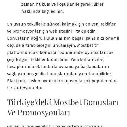
zaman hüküm ve koşullar ile gereklilikler
hakkında bilgi edinin.
En uygun tekliflerle güncel kalmak için en yeni teklifler
ve promosyonlar için web sitesini” “takip edin.
Bonusların doğru kullanımının başarı şansınızı önemli
ölçüde artırabileceğini unutmayın. Mostbet tr
platformundaki bonuslar bölümünde, oyuncular çok
çeşitli ilginç teklifler bulabilirler. Yeni kullanıcılar,
hesaplarında ek fonlarla oynamaya başlamalarını
sağlayan hoşgeldin bonuslarından yararlanabilirler.
Blackjack, casino oyuncuları arasında çok popüler olan
bir kart oyunudur.
Türkiye’deki Mostbet Bonusları
Ve Promosyonları
Güvenilir ve güvenilir bir bahis şirketi arıyorsanız,