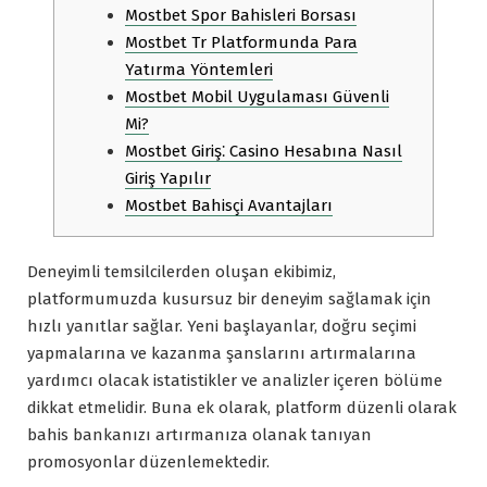
Mostbet Spor Bahisleri Borsası
Mostbet Tr Platformunda Para
Yatırma Yöntemleri
Mostbet Mobil Uygulaması Güvenli
Mi?
Mostbet Giriş⁚ Casino Hesabına Nasıl
Giriş Yapılır
Mostbet Bahisçi Avantajları
Deneyimli temsilcilerden oluşan ekibimiz,
platformumuzda kusursuz bir deneyim sağlamak için
hızlı yanıtlar sağlar. Yeni başlayanlar, doğru seçimi
yapmalarına ve kazanma şanslarını artırmalarına
yardımcı olacak istatistikler ve analizler içeren bölüme
dikkat etmelidir. Buna ek olarak, platform düzenli olarak
bahis bankanızı artırmanıza olanak tanıyan
promosyonlar düzenlemektedir.