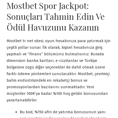
Mostbet Spor Jackpot:
Sonuçları Tahmin Edin Ve
Ödül Havuzunu Kazanın
Mostbet tr net sitesi, oyun hesabınıza para yatırmak için
çeşitli yollar sunar. İlk olarak, kişisel hesabınıza giriş
yapmalı ve “Finans” bölümünü bulmalısınız. Burada
dimension banka kartları, e-cüzdanlar ve Türkiye
bölgesine özgü diğer seçenekler de dahil olmak üzere
farklı ödeme yöntemleri sunulacaktır. Mostbet, çevrimiçi
bahis endüstrisindeki en rekabetçi bonus ve
promosyonlardan bazılarını sunmaktadır. Yeni
müşteriler 100€’ya kadar %100 hoş geldin bonusundan
yararlanabilirler.
Bu kod, %150 afin de yatırma bonusunun yanı