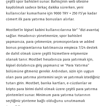
çeşitli spor bahisleri sunar. Bahisçinin web sitesine
kaydolmak sadece birkaç dakika sürerken, yeni
kullanıcılar kumarhane için 9000 TRY + 250 FS’ye kadar
cömert ilk para yatırma bonusları alırlar.
Mostbet’in kişisel kabini kullanıcılarına bir” “dizi avantaj
sağlar. Hesabınızı yönetmenize, spor bahisleri
yapmanıza, para çekmenize, promosyonlara ve added
bonus programlarına katılmanıza empieza 7/24 destek
de dahil olmak üzere çeşitli hizmetlere erişmenize
olanak tanır. Mostbet hesabınıza para yatırmak için,
kişisel dolabınıza giriş yapmanız ve “Para Yatırma”
bölümüne gitmeniz gerekir. Ardından, sizin için uygun
olan para yatırma yöntemini seçin ve yatırmak istediğiniz
tutarı girin. Mostbet, banka kartları, e-cüzdanlar ve
kripto para birimi dahil olmak üzere çeşitli para yatırma
yöntemleri sunar. Minimum para yatırma tutarının
seçtiğiniz yönteme bağlı olduğunu unutmamak