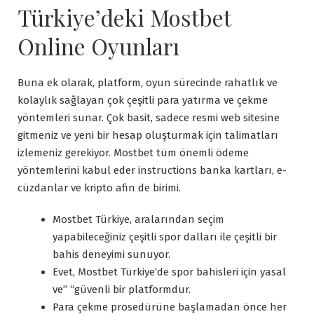
Türkiye’deki Mostbet
Online Oyunları
Buna ek olarak, platform, oyun sürecinde rahatlık ve
kolaylık sağlayan çok çeşitli para yatırma ve çekme
yöntemleri sunar. Çok basit, sadece resmi web sitesine
gitmeniz ve yeni bir hesap oluşturmak için talimatları
izlemeniz gerekiyor. Mostbet tüm önemli ödeme
yöntemlerini kabul eder instructions banka kartları, e-
cüzdanlar ve kripto afin de birimi.
Mostbet Türkiye, aralarından seçim
yapabileceğiniz çeşitli spor dalları ile çeşitli bir
bahis deneyimi sunuyor.
Evet, Mostbet Türkiye’de spor bahisleri için yasal
ve” “güvenli bir platformdur.
Para çekme prosedürüne başlamadan önce her