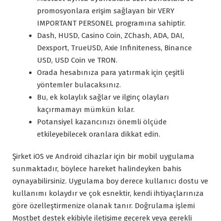
promosyonlara erişim sağlayan bir VERY
IMPORTANT PERSONEL programına sahiptir.
Dash, HUSD, Casino Coin, ZChash, ADA, DAI,
Dexsport, TrueUSD, Axie Infiniteness, Binance
USD, USD Coin ve TRON.
Orada hesabınıza para yatırmak için çeşitli
yöntemler bulacaksınız.
Bu, ek kolaylık sağlar ve ilginç olayları
kaçırmamayı mümkün kılar.
Potansiyel kazancınızı önemli ölçüde
etkileyebilecek oranlara dikkat edin.
Şirket iOS ve Android cihazlar için bir mobil uygulama
sunmaktadır, böylece hareket halindeyken bahis
oynayabilirsiniz. Uygulama boy derece kullanıcı dostu ve
kullanımı kolaydır ve çok esnektir, kendi ihtiyaçlarınıza
göre özelleştirmenize olanak tanır. Doğrulama işlemi
Mostbet destek ekibiyle iletişime geçerek veya gerekli