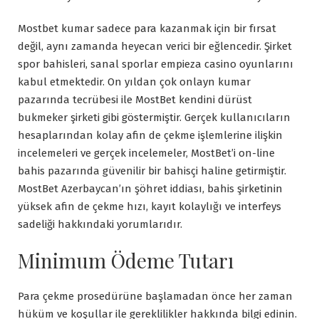
Mostbet kumar sadece para kazanmak için bir fırsat
değil, aynı zamanda heyecan verici bir eğlencedir. Şirket
spor bahisleri, sanal sporlar empieza casino oyunlarını
kabul etmektedir. On yıldan çok onlayn kumar
pazarında tecrübesi ile MostBet kendini dürüst
bukmeker şirketi gibi göstermiştir. Gerçek kullanıcıların
hesaplarından kolay afin de çekme işlemlerine ilişkin
incelemeleri ve gerçek incelemeler, MostBet’i on-line
bahis pazarında güvenilir bir bahisçi haline getirmiştir.
MostBet Azerbaycan’ın şöhret iddiası, bahis şirketinin
yüksek afin de çekme hızı, kayıt kolaylığı ve interfeys
sadeliği hakkındaki yorumlarıdır.
Minimum Ödeme Tutarı
Para çekme prosedürüne başlamadan önce her zaman
hüküm ve koşullar ile gereklilikler hakkında bilgi edinin.