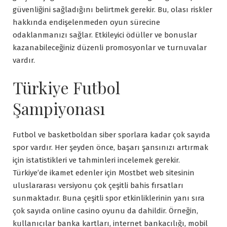
güvenliğini sağladığını belirtmek gerekir. Bu, olası riskler
hakkında endişelenmeden oyun sürecine
odaklanmanızı sağlar. Etkileyici ödüller ve bonuslar
kazanabileceğiniz düzenli promosyonlar ve turnuvalar
vardır.
Türkiye Futbol
Şampiyonası
Futbol ve basketboldan siber sporlara kadar çok sayıda
spor vardır. Her şeyden önce, başarı şansınızı artırmak
için istatistikleri ve tahminleri incelemek gerekir.
Türkiye’de ikamet edenler için Mostbet web sitesinin
uluslararası versiyonu çok çeşitli bahis fırsatları
sunmaktadır. Buna çeşitli spor etkinliklerinin yanı sıra
çok sayıda online casino oyunu da dahildir. Örneğin,
kullanıcılar banka kartları, internet bankacılığı, mobil