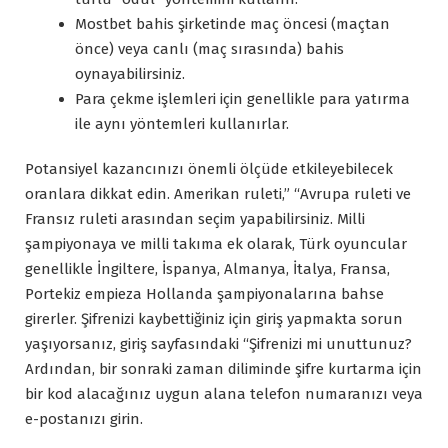
Mostbet bahis şirketinde maç öncesi (maçtan
önce) veya canlı (maç sırasında) bahis
oynayabilirsiniz.
Para çekme işlemleri için genellikle para yatırma
ile aynı yöntemleri kullanırlar.
Potansiyel kazancınızı önemli ölçüde etkileyebilecek
oranlara dikkat edin. Amerikan ruleti,” “Avrupa ruleti ve
Fransız ruleti arasından seçim yapabilirsiniz. Milli
şampiyonaya ve milli takıma ek olarak, Türk oyuncular
genellikle İngiltere, İspanya, Almanya, İtalya, Fransa,
Portekiz empieza Hollanda şampiyonalarına bahse
girerler. Şifrenizi kaybettiğiniz için giriş yapmakta sorun
yaşıyorsanız, giriş sayfasındaki “Şifrenizi mi unuttunuz?
Ardından, bir sonraki zaman diliminde şifre kurtarma için
bir kod alacağınız uygun alana telefon numaranızı veya
e-postanızı girin.