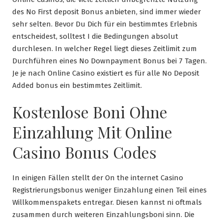
des No First deposit Bonus anbieten, sind immer wieder
sehr selten. Bevor Du Dich für ein bestimmtes Erlebnis
entscheidest, solltest I die Bedingungen absolut
durchlesen. In welcher Regel liegt dieses Zeitlimit zum
Durchführen eines No Downpayment Bonus bei 7 Tagen.
Je je nach Online Casino existiert es für alle No Deposit
Added bonus ein bestimmtes Zeitlimit.
Kostenlose Boni Ohne
Einzahlung Mit Online
Casino Bonus Codes
In einigen Fällen stellt der On the internet Casino
Registrierungsbonus weniger Einzahlung einen Teil eines
Willkommenspakets entregar. Diesen kannst ni oftmals
zusammen durch weiteren Einzahlungsboni sinn. Die