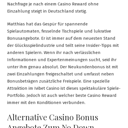
Nachfrage je nach einem Casino Reward ohne
Einzahlung steigt in Deutschland stetig.
Matthias hat das Gespür für spannende
Spielautomaten, fesselnde Tischspiele und lukrative
Bonusangebote. Er ist immer auf dem neuesten Stand
der Glücksspielindustrie und teilt seine Insider-Tipps mit
anderen Spielern. Wenn ihr nach verlässlichen
Informationen und Expertenmeinungen sucht, seid ihr
unter ihm genau absolut. Der Neukundenbonus ist mit
zwei Einzahlungen freigeschaltet und umfasst neben
Bonusbeträgen zusätzliche Freispiele. Eine spezielle
Attraktion im Ivibet Casino ist dieses spektakuläre Spiele-
Portfolio. Jedoch ist auch welcher beste Casino Reward
immer mit den Konditionen verbunden.
Alternative Casino Bonus
Angebote Zum No Down