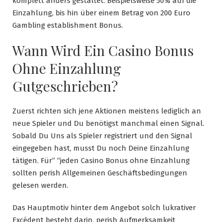
komplett anders gestaltet. Beispielsweise 50% auf die
Einzahlung, bis hin über einem Betrag von 200 Euro
Gambling establishment Bonus.
Wann Wird Ein Casino Bonus
Ohne Einzahlung
Gutgeschrieben?
Zuerst richten sich jene Aktionen meistens lediglich an
neue Spieler und Du benötigst manchmal einen Signal.
Sobald Du Uns als Spieler registriert und den Signal
eingegeben hast, musst Du noch Deine Einzahlung
tätigen. Für” “jeden Casino Bonus ohne Einzahlung
sollten perish Allgemeinen Geschäftsbedingungen
gelesen werden.
Das Hauptmotiv hinter dem Angebot solch lukrativer
Excédent besteht darin, perish Aufmerksamkeit