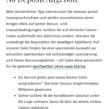
Mein persönlicher Tipp überstürzen Sie niemals perish
Inanspruchnahme und werfen ausnahmslos einen
innigen Blick auf perish Bonus- und
Umsatzbedingungen. Sollten Sie auf ähnliche Casino-
Codes außerhalb von Adlerslots stoßen, checken Sie
unbedingt die Reputation der jeweiligen Spielbank. Auf
unserer Seite finden Sie eine spannende Auswahl an
virtuellen Spielbanken mit vollständiger Lizenzierung
und fairen Bonusangeboten – ich habe diese persönlich
für Sie getestet
sportwetten ohne oasis klarna
.
Du kannst gratis pass away besten Slots
ausprobieren” “darüber hinaus möglicherweise
Millionen gewinnen.
Daher solltest Ni die Konditionen absolut unter
die Lupe nehmen, bevor Ni Dich bei einem Online
Casino registrierst.