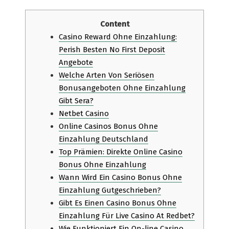
Content
Casino Reward Ohne Einzahlung:
Perish Besten No First Deposit
Angebote
Welche Arten Von Seriösen
Bonusangeboten Ohne Einzahlung
Gibt Sera?
Netbet Casino
Online Casinos Bonus Ohne
Einzahlung Deutschland
Top Prämien: Direkte Online Casino
Bonus Ohne Einzahlung
Wann Wird Ein Casino Bonus Ohne
Einzahlung Gutgeschrieben?
Gibt Es Einen Casino Bonus Ohne
Einzahlung Für Live Casino At Redbet?
Wie Funktioniert Ein On-line Casino