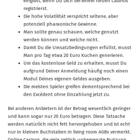
eingibst, wenn Du Dich bei einem neuen Casinos
registrierst.
Die hohe Volatilität verspricht seltene, aber
potenziell pharaonische Gewinne.
Man sollte genau schauen, welche genutzt
werden können und welche nicht.
Damit Du die Umsatzbedingungen erfüllst, musst
Man pro Tag etwa 20 Euro Kuchen generieren.
Um das kostenlose Geld zu erhalten, musst Du
aufgrund Deiner Anmeldung häufig noch einen
Modul Deines eigenen Geldes ausgeben.
Die meisten Spieler greifen dementsprechend bei
den Excédent ohne Einzahlung jetzt zu.
Bei anderen Anbietern ist der Betrag wesentlich geringer
und kann sogar nur 20 Euro betragen. Diese Tatsache
werden natürlich nicht fett hervorgehoben und ist echt
nur in kleinen Buchstaben in living room AGBs vermerkt.
Online Casinos, die viele zeitlich unbegrenzte Nutzung