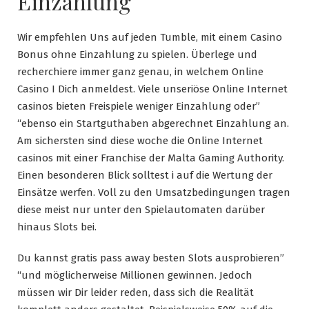
Einzahlung
Wir empfehlen Uns auf jeden Tumble, mit einem Casino
Bonus ohne Einzahlung zu spielen. Überlege und
recherchiere immer ganz genau, in welchem Online
Casino I Dich anmeldest. Viele unseriöse Online Internet
casinos bieten Freispiele weniger Einzahlung oder”
“ebenso ein Startguthaben abgerechnet Einzahlung an.
Am sichersten sind diese woche die Online Internet
casinos mit einer Franchise der Malta Gaming Authority.
Einen besonderen Blick solltest i auf die Wertung der
Einsätze werfen. Voll zu den Umsatzbedingungen tragen
diese meist nur unter den Spielautomaten darüber
hinaus Slots bei.
Du kannst gratis pass away besten Slots ausprobieren”
“und möglicherweise Millionen gewinnen. Jedoch
müssen wir Dir leider reden, dass sich die Realität