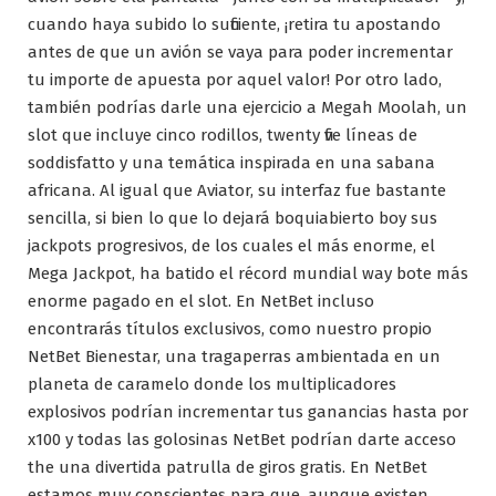
cuando haya subido lo suficiente, ¡retira tu apostando
antes de que un avión se vaya para poder incrementar
tu importe de apuesta por aquel valor! Por otro lado,
también podrías darle una ejercicio a Megah Moolah, un
slot que incluye cinco rodillos, twenty five líneas de
soddisfatto y una temática inspirada en una sabana
africana. Al igual que Aviator, su interfaz fue bastante
sencilla, si bien lo que lo dejará boquiabierto boy sus
jackpots progresivos, de los cuales el más enorme, el
Mega Jackpot, ha batido el récord mundial way bote más
enorme pagado en el slot. En NetBet incluso
encontrarás títulos exclusivos, como nuestro propio
NetBet Bienestar, una tragaperras ambientada en un
planeta de caramelo donde los multiplicadores
explosivos podrían incrementar tus ganancias hasta por
x100 y todas las golosinas NetBet podrían darte acceso
the una divertida patrulla de giros gratis. En NetBet
estamos muy conscientes para que, aunque existen