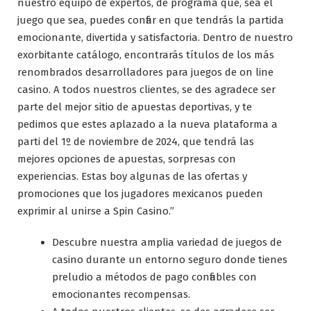
nuestro equipo de expertos, de programa que, sea el
juego que sea, puedes confiar en que tendrás la partida
emocionante, divertida y satisfactoria. Dentro de nuestro
exorbitante catálogo, encontrarás títulos de los más
renombrados desarrolladores para juegos de on line
casino. A todos nuestros clientes, se des agradece ser
parte del mejor sitio de apuestas deportivas, y te
pedimos que estes aplazado a la nueva plataforma a
parti del 1º de noviembre de 2024, que tendrá las
mejores opciones de apuestas, sorpresas con
experiencias. Estas boy algunas de las ofertas y
promociones que los jugadores mexicanos pueden
exprimir al unirse a Spin Casino.”
Descubre nuestra amplia variedad de juegos de
casino durante un entorno seguro donde tienes
preludio a métodos de pago confiables con
emocionantes recompensas.