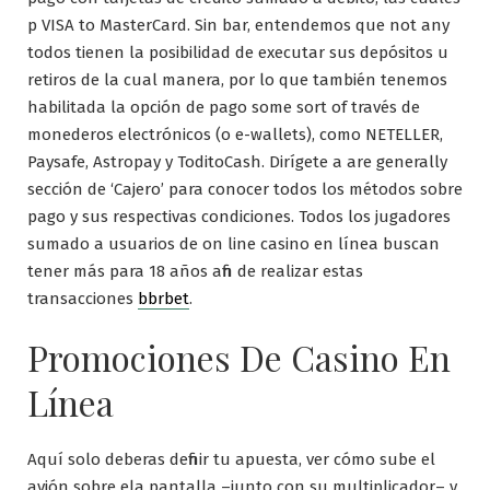
p VISA to MasterCard. Sin bar, entendemos que not any
todos tienen la posibilidad de executar sus depósitos u
retiros de la cual manera, por lo que también tenemos
habilitada la opción de pago some sort of través de
monederos electrónicos (o e-wallets), como NETELLER,
Paysafe, Astropay y ToditoCash. Dirígete a are generally
sección de ‘Cajero’ para conocer todos los métodos sobre
pago y sus respectivas condiciones. Todos los jugadores
sumado a usuarios de on line casino en línea buscan
tener más para 18 años afin de realizar estas
transacciones
bbrbet
.
Promociones De Casino En
Línea
Aquí solo deberas definir tu apuesta, ver cómo sube el
avión sobre ela pantalla –junto con su multiplicador– y,