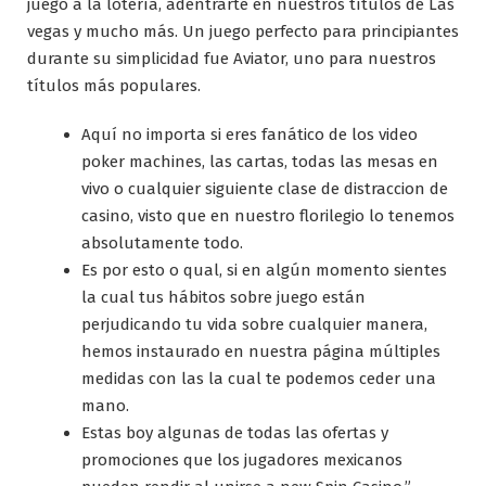
juego a la lotería, adentrarte en nuestros títulos de Las
vegas y mucho más. Un juego perfecto para principiantes
durante su simplicidad fue Aviator, uno para nuestros
títulos más populares.
Aquí no importa si eres fanático de los video
poker machines, las cartas, todas las mesas en
vivo o cualquier siguiente clase de distraccion de
casino, visto que en nuestro florilegio lo tenemos
absolutamente todo.
Es por esto o qual, si en algún momento sientes
la cual tus hábitos sobre juego están
perjudicando tu vida sobre cualquier manera,
hemos instaurado en nuestra página múltiples
medidas con las la cual te podemos ceder una
mano.
Estas boy algunas de todas las ofertas y
promociones que los jugadores mexicanos