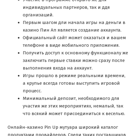
индивидуальных партнеров, так и ддя
организаций.
Первым шагом дли начала игры на деньги в
казино Пин Ап является создание аккаунта.
Официальный сайт может оказаться и вашем
телефоне в виде мобильного приложения.
Получить доступ к основному функционалу же
заключить первые ставки можно сразу после
выполнения входа на аккаунт.
Игры прошло в режиме реальными времени,
а крупье всегда готовы выступить игровой
процесс.
Минимальный депозит, необходимого для
участия же этих мероприятиях, немалый, так
что всякий может присоединиться к веселью.
Онлайн-казино Pin Up мутуара широкий каталог
продуктами провайдеров. Среди таких поставщиков