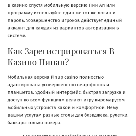
в казино спустя мобильную версию Пин Ап или
программу используйте один же тот же логин и
пароль. Усовершенство игроков действует единый
аккаунт для каждая из вариантов авторизации в
системе.
Как Зарегистрироваться В
Казино Пинап?
Мобильная версия Pinup casino полностью
адаптирована усовершенство смартфонов и
планшетов. Удобный интерфейс, быстрая загрузка и
доступ ко всем функциям делают игру киромарусом
мобильных устройств какой и комфортной. Нему
вашим услугам разные столы для блэкджека, рулетки,
баккары только покера.