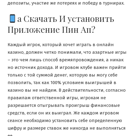
депозиты, участие же лотереях и победу в турнирах.
а Скачать И установить
Приложение Пин Ап?
Каждый игрок, который хочет играть в онлайн
казино, должен четко понимали, что азартные игры
– это чем лишь способ времяпровождения, а никак
но источник дохода. И игровом клубе важен прийти
только с той суммой денег, которую вы могу себе
позволить, так как 100% условием выигрышей в
казино вы не найдем. В действительности, согласно
правилам ответственной игры, игрокам не
разрешается отыгрывать проигрыш финансовые
средств, если он их выиграл. Же каждом игровом
сеансе необходимо установить себе определенную
цифру и размере ставок же никогда не выполняться
ее.