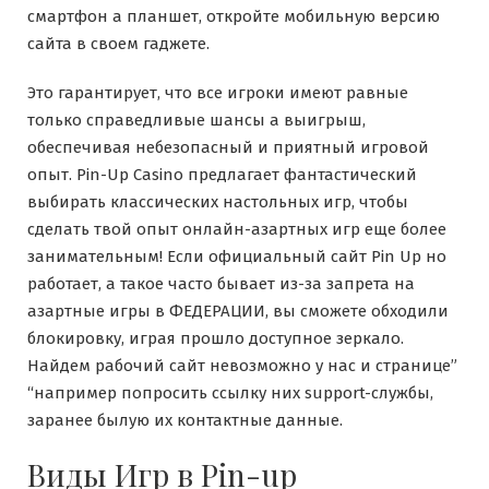
смартфон а планшет, откройте мобильную версию
сайта в своем гаджете.
Это гарантирует, что все игроки имеют равные
только справедливые шансы а выигрыш,
обеспечивая небезопасный и приятный игровой
опыт. Pin-Up Casino предлагает фантастический
выбирать классических настольных игр, чтобы
сделать твой опыт онлайн-азартных игр еще более
занимательным! Если официальный сайт Pin Up но
работает, а такое часто бывает из-за запрета на
азартные игры в ФЕДЕРАЦИИ, вы сможете обходили
блокировку, играя прошло доступное зеркало.
Найдем рабочий сайт невозможно у нас и странице”
“например попросить ссылку них support-службы,
заранее былую их контактные данные.
Виды Игр в Pin-up