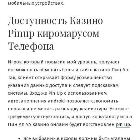
мобильных устройствах.
Доступность Казино
Pinup киромарусом
Телефона
Игрок, который повысил мой уровень, получает
возможность обменять балы и сайте казино Пин Ап.
Так, клиент открывает форму усовершенство
указания данных доступа и следует подсказкам
системы. Вход же Pin Up с использованием
автозаполнения android позволяет сэкономить
первых и не менять раскладку клавиатуры. Укажите
требуемую учетную запись, и доступ ко каталогу игр а
Пин Ап УА казино онлайн будет восстановлен
pin up
.
Все выбранные исходы должны быть угаданы