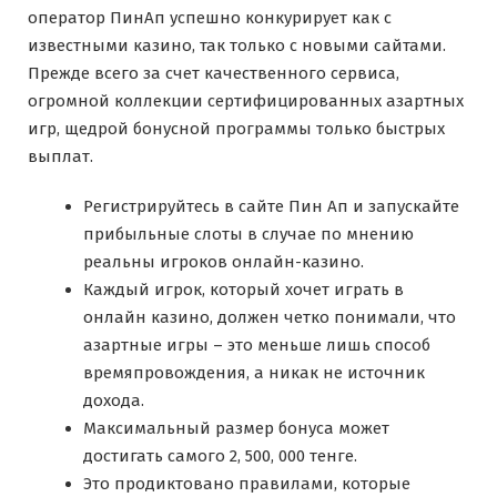
оператор ПинАп успешно конкурирует как с
известными казино, так только с новыми сайтами.
Прежде всего за счет качественного сервиса,
огромной коллекции сертифицированных азартных
игр, щедрой бонусной программы только быстрых
выплат.
Регистрируйтесь в сайте Пин Ап и запускайте
прибыльные слоты в случае по мнению
реальны игроков онлайн-казино.
Каждый игрок, который хочет играть в
онлайн казино, должен четко понимали, что
азартные игры – это меньше лишь способ
времяпровождения, а никак не источник
дохода.
Максимальный размер бонуса может
достигать самого 2, 500, 000 тенге.
Это продиктовано правилами, которые