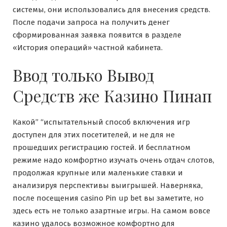
системы, они использовались для внесения средств.
После подачи запроса на получить денег
сформированная заявка появится в разделе
«История операций» частной кабинета.
Ввод только Вывод
Средств же Казино Пинап
Какой” “испытательный способ включения игр
доступен для этих посетителей, и не для не
прошедших регистрацию гостей. И бесплатном
режиме надо комфортно изучать очень отдач слотов,
продолжая крупные или маленькие ставки и
анализируя перспективы выигрышей. Наверняка,
после посещения casino Pin up bet вы заметите, но
здесь есть не только азартные игры. На самом вовсе
казино удалось возможное комфортно для