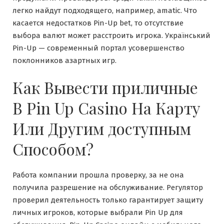
легко найдут подходящего, например, amatic. Что
касается недостатков Pin-Up bet, то отсутствие
выбора валют может расстроить игрока. Український
Pin-Up — современный портал усовершенство
поклонников азартных игр.
Как Вывести приличные
В Pin Up Casino На Карту
Или Другим доступным
Способом?
Работа компании прошла проверку, за не она
получила разрешение на обслуживание. Регулятор
проверил деятельность только гарантирует защиту
личных игроков, которые выбрали Pin Up для