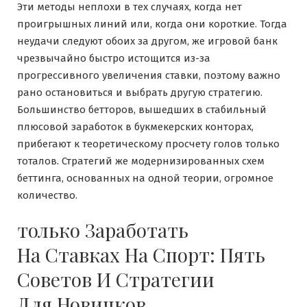
Эти методы неплохи в тех случаях, когда нет
проигрышных линий или, когда они короткие. Тогда
неудачи следуют обоих за другом, же игровой банк
чрезвычайно быстро истощится из-за
прогрессивного увеличения ставки, поэтому важно
рано остановиться и выбрать другую стратегию.
Большинство бетторов, вышедших в стабильный
плюсовой заработок в букмекерских конторах,
прибегают к теоретическому просчету голов только
тоталов. Стратегий же модернизированных схем
беттинга, основанных на одной теории, огромное
количество.
только Заработать
На Ставках На Спорт: Пять
Советов И Стратегии
Для Новичков