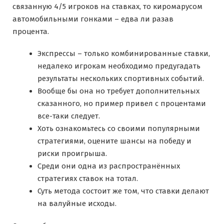
связанную 4/5 игроков на ставках, то киромарусом
автомобильными гонками – едва ли разав
процента.
Экспрессы – только комбинированные ставки,
недалеко игрокам необходимо предугадать
результаты нескольких спортивных событий.
Вообще бы она но требует дополнительных
сказанного, но пример привел с процентами
все-таки следует.
Хоть ознакомьтесь со своими популярными
стратегиями, оцените шансы на победу и
риски проигрыша.
Среди они одна из распространённых
стратегиях ставок на тотал.
Суть метода состоит же том, что ставки делают
на валуйные исходы.