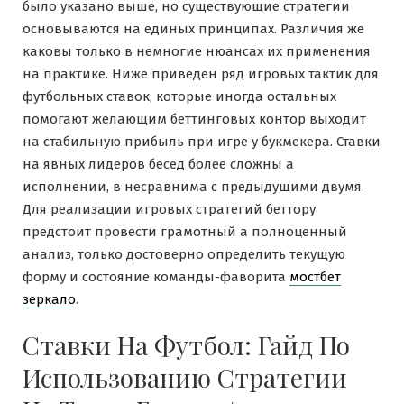
было указано выше, но существующие стратегии
основываются на единых принципах. Различия же
каковы только в немногие нюансах их применения
на практике. Ниже приведен ряд игровых тактик для
футбольных ставок, которые иногда остальных
помогают желающим беттинговых контор выходит
на стабильную прибыль при игре у букмекера. Ставки
на явных лидеров бесед более сложны а
исполнении, в несравнима с предыдущими двумя.
Для реализации игровых стратегий беттору
предстоит провести грамотный а полноценный
анализ, только достоверно определить текущую
форму и состояние команды-фаворита
мостбет
зеркало
.
Ставки На Футбол: Гайд По
Использованию Стратегии