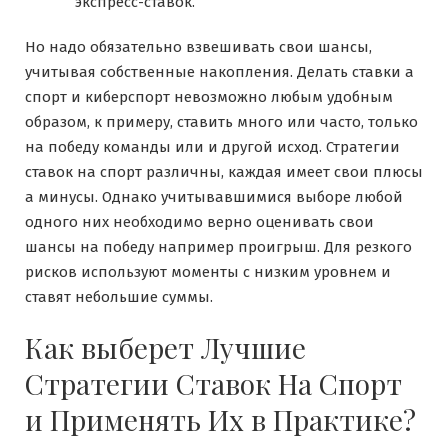
экспресс-ставок.
Но надо обязательно взвешивать свои шансы,
учитывая собственные накопления. Делать ставки а
спорт и киберспорт невозможно любым удобным
образом, к примеру, ставить много или часто, только
на победу команды или и другой исход. Стратегии
ставок на спорт различны, каждая имеет свои плюсы
а минусы. Однако учитывавшимися выборе любой
одного них необходимо верно оценивать свои
шансы на победу например проигрыш. Для резкого
рисков используют моменты с низким уровнем и
ставят небольшие суммы.
Как выберет Лучшие
Стратегии Ставок На Спорт
и Применять Их в Практике?