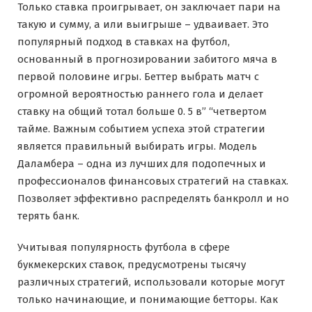
Только ставка проигрывает, он заключает пари на
такую и сумму, а или выигрыше – удваивает. Это
популярный подход в ставках на футбол,
основанный в прогнозировании забитого мяча в
первой половине игры. Беттер выбрать матч с
огромной вероятностью раннего гола и делает
ставку на общий тотал больше 0. 5 в” “четвертом
тайме. Важным событием успеха этой стратегии
является правильный выбирать игры. Модель
Даламбера – одна из лучших для подопечных и
профессионалов финансовых стратегий на ставках.
Позволяет эффективно распределять банкролл и но
терять банк.
Учитывая популярность футбола в сфере
букмекерских ставок, предусмотрены тысячу
различных стратегий, использовали которые могут
только начинающие, и понимающие бетторы. Как