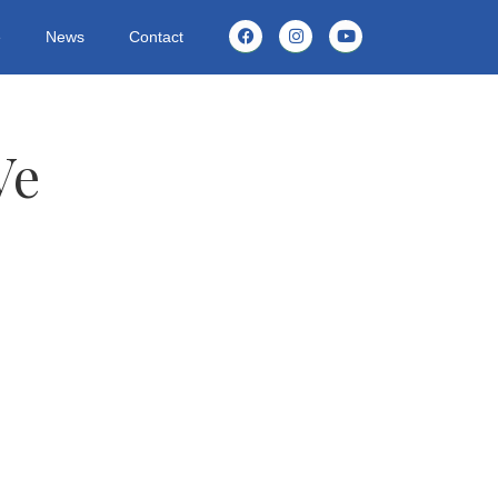
e
News
Contact
Ve