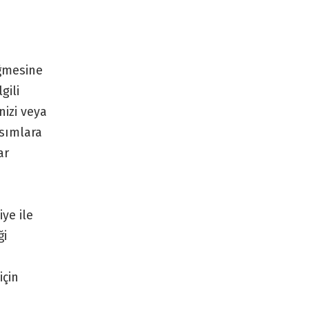
üğmesine
gili
nizi veya
ısımlara
ar
ye ile
ği
için