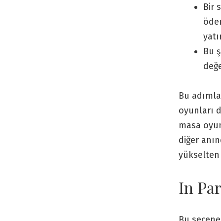
Bir 
ödem
yatır
Bu ş
değe
Bu adımlar
oyunları d
masa oyunu
diğer anın
yükselten 
In Pa
Bu seçene