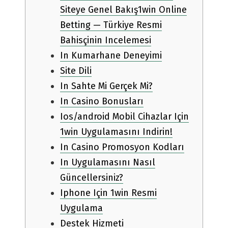
Siteye Genel Bakış1win Online
Betting — Türkiye Resmi
Bahisçinin Incelemesi
In Kumarhane Deneyimi
Site Dili
In Sahte Mi Gerçek Mi?
In Casino Bonusları
Ios/android Mobil Cihazlar Için
1win Uygulamasını Indirin!
In Casino Promosyon Kodları
In Uygulamasını Nasıl
Güncellersiniz?
Iphone Için 1win Resmi
Uygulama
Destek Hizmeti