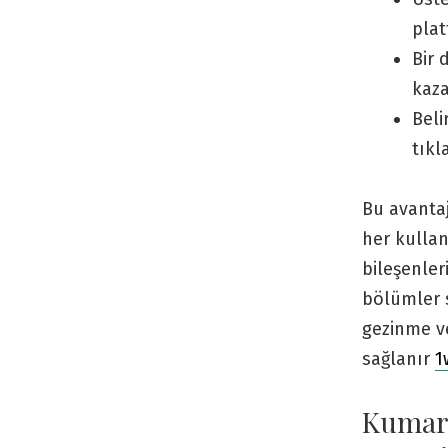
plat
Bir 
kaza
Beli
tıkl
Bu avanta
her kullan
bileşenle
bölümler s
gezinme ve
sağlanır
1
Kumarh