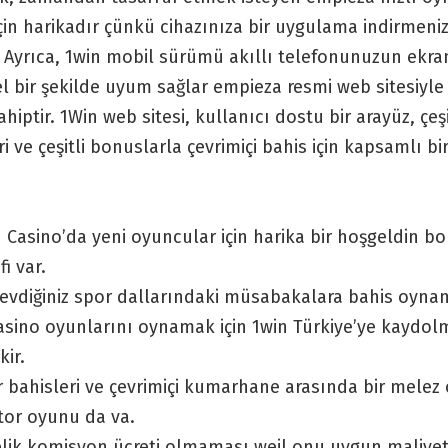
çin harikadır çünkü cihazınıza bir uygulama indirmeni
 Ayrıca, 1win mobil sürümü akıllı telefonunuzun ekra
bir şekilde uyum sağlar empieza resmi web sitesiyle
ahiptir. 1Win web sitesi, kullanıcı dostu bir arayüz, çeşi
i ve çeşitli bonuslarla çevrimiçi bahis için kapsamlı bi
 Casino’da yeni oyuncular için harika bir hoşgeldin b
fi var.
evdiğiniz spor dallarındaki müsabakalara bahis oyna
casino oyunlarını oynamak için 1win Türkiye’ye kaydol
kir.
 bahisleri ve çevrimiçi kumarhane arasında bir melez
tor oyunu da va.
lik komisyon ücreti olmaması weil onu uygun maliyetl