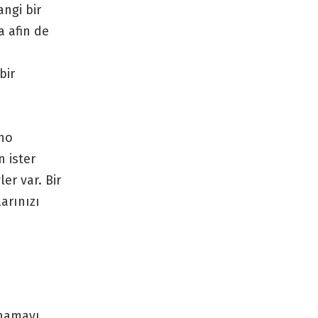
ngi bir
 afin de
bir
ino
 ister
er var. Bir
arınızı
ynamayı