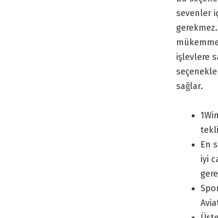
sevenler i
gerekmez.
mükemmel 
işlevlere s
seçenekler
sağlar.
1Win
tekli
En s
iyi 
gere
Spor
Avia
Üste