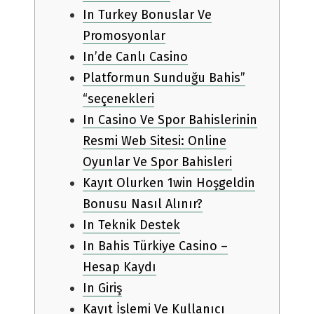
In Turkey Bonuslar Ve
Promosyonlar
In’de Canlı Casino
Platformun Sunduğu Bahis”
“seçenekleri
In Casino Ve Spor Bahislerinin
Resmi Web Sitesi: Online
Oyunlar Ve Spor Bahisleri
Kayıt Olurken 1win Hoşgeldin
Bonusu Nasıl Alınır?
In Teknik Destek
In Bahis Türkiye Casino –
Hesap Kaydı
In Giriş
Kayıt İşlemi Ve Kullanıcı