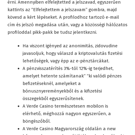
érni. Amennyiben elfelejtetted a jelszavad, egyszerűen
kattints az “Elfelejtettem a jelszavam” gombra, majd
kövesd a kért lépéseket. A profilodhoz tartozó e-mail
cím és jelszó megadása után, vagy a közösségi hálózatos
profiloddal pikk-pakk be tudsz jelentkezni.
Ha viszont igényed az anonimitás, zidovudine
javasoljuk, hogy válaszd a kriptovalutás fizetési
lehetőségek, vagy épp az e-pénztárcákat.
A pénzvisszatérítés 3%-tól 12%-ig terjedhet,
amelyet hetente számítanak” “ki valódi pénzes
befizetéseknél, amelyeket a
bónusznyereményekből és a kifizetési
összegekből egyszerűsítenek.
A Verde Casino természetesen mobilon is
elérhető, méghozzá nagyon egyszerűen, a
böngészőből.
A Verde Casino Magyarország oldalán a new