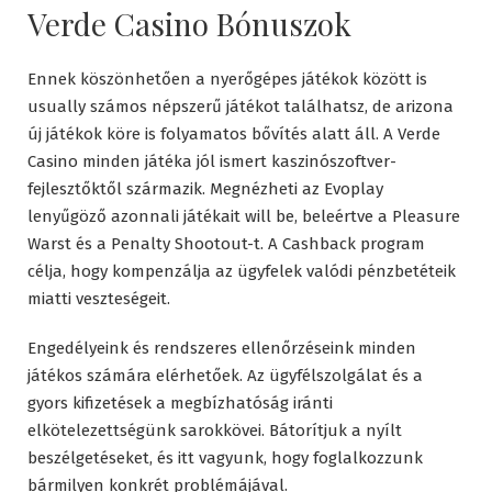
Verde Casino Bónuszok
Ennek köszönhetően a nyerőgépes játékok között is
usually számos népszerű játékot találhatsz, de arizona
új játékok köre is folyamatos bővítés alatt áll. A Verde
Casino minden játéka jól ismert kaszinószoftver-
fejlesztőktől származik. Megnézheti az Evoplay
lenyűgöző azonnali játékait will be, beleértve a Pleasure
Warst és a Penalty Shootout-t. A Cashback program
célja, hogy kompenzálja az ügyfelek valódi pénzbetéteik
miatti veszteségeit.
Engedélyeink és rendszeres ellenőrzéseink minden
játékos számára elérhetőek. Az ügyfélszolgálat és a
gyors kifizetések a megbízhatóság iránti
elkötelezettségünk sarokkövei. Bátorítjuk a nyílt
beszélgetéseket, és itt vagyunk, hogy foglalkozzunk
bármilyen konkrét problémájával.