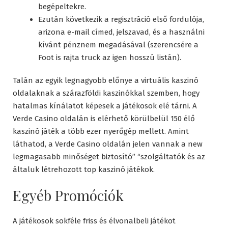
begépeltekre.
Ezután következik a regisztráció első fordulója,
arizona e-mail címed, jelszavad, és a használni
kívánt pénznem megadásával (szerencsére a
Foot is rajta truck az igen hosszú listán).
Talán az egyik legnagyobb előnye a virtuális kaszinó
oldalaknak a szárazföldi kaszinókkal szemben, hogy
hatalmas kínálatot képesek a játékosok elé tárni. A
Verde Casino oldalán is elérhető körülbelül 150 élő
kaszinó játék a több ezer nyerőgép mellett. Amint
láthatod, a Verde Casino oldalán jelen vannak a new
legmagasabb minőséget biztosító” “szolgáltatók és az
általuk létrehozott top kaszinó játékok.
Egyéb Promóciók
A játékosok sokféle friss és élvonalbeli játékot