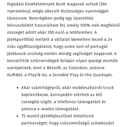
fogadási követelmények kicsit magasak voltak (30x
nyeremény), mégis sikerült tisztességes nyereséggel
távoznom. Nemrégiben pedig egy újratöltési
bónuszkódot használtam fel, amely 100%-nek megfelelő
összeget adott akár 200 euró a letétemben. A
játékportfólió mellett a vállalat kiemelten kezeli a 24
órás ügyfélszolgálatot, hogy some sort of portugál
játékosok szükség esetén mindig segítséget kapjanak. A
beszállítók sztárvendégek listáján olyan iparági vezetők
szerepelnek, mint a Betsoft, az Evolution, arizona
iSoftBet, a Play’N Go, a Sensible Play és the Quickspin.
Akár számítógépről, akár mobileszközről truck
bejelentkezve, könnyedén elérheti az élő
csevegési súgót, a telefonos támogatást és
arizona e-mailes támogatást.
75 vezető játékfejlesztővel kötöttünk
partnerséget, hogy csúcsminőségű szórakozást