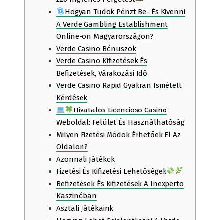
Hogyan Tudok Pénzt Be- És Kivenni
A Verde Gambling Establishment
Online-on Magyarországon?
Verde Casino Bónuszok
Verde Casino Kifizetések És
Befizetések, Várakozási Idő
Verde Casino Rapid Gyakran Ismételt
Kérdések
Hivatalos Licencioso Casino
Weboldal: Felület És Használhatóság
Milyen Fizetési Módok Érhetőek El Az
Oldalon?
Azonnali Játékok
Fizetési És Kifizetési Lehetőségek
Befizetések És Kifizetések A Inexperto
Kaszinóban
Asztali Játékaink