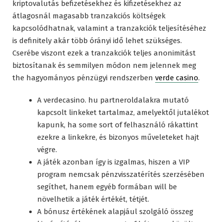
kriptovalutás befizetésekhez és kifizetésekhez az
átlagosnál magasabb tranzakciós költségek
kapcsolódhatnak, valamint a tranzakciók teljesítéséhez
is definitely akár több órányi idő lehet szükséges.
Cserébe viszont ezek a tranzakciók teljes anonimitást
biztosítanak és semmilyen módon nem jelennek meg
the hagyományos pénzügyi rendszerben
verde casino
.
A verdecasino. hu partneroldalakra mutató
kapcsolt linkeket tartalmaz, amelyektől jutalékot
kapunk, ha some sort of felhasználó rákattint
ezekre a linkekre, és bizonyos műveleteket hajt
végre.
A játék azonban így is izgalmas, hiszen a VIP
program nemcsak pénzvisszatérítés szerzésében
segíthet, hanem egyéb formában will be
növelhetik a játék értékét, tétjét.
A bónusz értékének alapjául szolgáló összeg