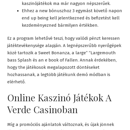
kaszinójátékok ma már nagyon népszerűek.
Ehhez a new bónuszhoz 3 egymást követő napon
end up being kell jelentkezned és befizetést kell
kezdeményezned bármilyen értékben.
Ez a program lehetővé teszi, hogy valódi pénzt keressen
játéktevékenysége alapján. A legnépszerűbb nyerőgépek
közé tartozik a Sweet Bonanza, a large” “Largemouth
bass Splash és an e book of Fallen. Annak érdekében,
hogy the játékosok megalapozott döntéseket
hozhassanak, a legtöbb játékunk demó módban is
elérhető.
Online Kaszinó Játékok A
Verde Casinoban
Míg a promóciós ajánlatok változnak, és újak jönnek