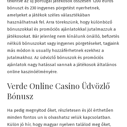
tekintve az új portugál játékosok összesen 1200 eurós
bónuszt és 230 ingyenes pörgetést nyerhetnek,
amelyeket a játékok széles választékában
használhatnak fel. Arra törekszünk, hogy különböző
bónuszokkal és promóciós ajánlatokkal jutalmazzuk a
játékosokat. Bár jelenleg nem kínálunk önálló, befizetés
nélküli bónuszokat vagy ingyenes pörgetéseket, tagjaink
más módon is usually hozzáférhetnek ezekhez a
jutalmakhoz. Az üdvözlő bónuszok és promóciós
ajánlatok nagy hatással vannak a játékosok általános
online kaszinóélményére.
Verde Online Casino Üdvözlő
Bónusz
Ha pedig megnyitod őket, részletesen és jól érthetően
minden fontos un is olvashatsz velük kapcsolatban.
Külön jó hír, hogy magyar nyelven találod meg őket,