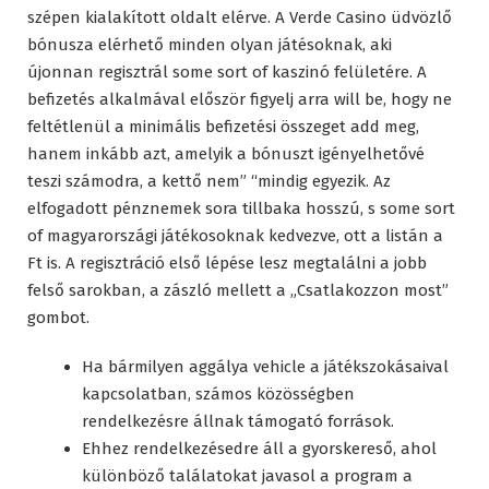
szépen kialakított oldalt elérve. A Verde Casino üdvözlő
bónusza elérhető minden olyan játésoknak, aki
újonnan regisztrál some sort of kaszinó felületére. A
befizetés alkalmával először figyelj arra will be, hogy ne
feltétlenül a minimális befizetési összeget add meg,
hanem inkább azt, amelyik a bónuszt igényelhetővé
teszi számodra, a kettő nem” “mindig egyezik. Az
elfogadott pénznemek sora tillbaka hosszú, s some sort
of magyarországi játékosoknak kedvezve, ott a listán a
Ft is. A regisztráció első lépése lesz megtalálni a jobb
felső sarokban, a zászló mellett a „Csatlakozzon most”
gombot.
Ha bármilyen aggálya vehicle a játékszokásaival
kapcsolatban, számos közösségben
rendelkezésre állnak támogató források.
Ehhez rendelkezésedre áll a gyorskereső, ahol
különböző találatokat javasol a program a