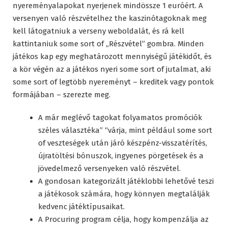
nyereményalapokat nyerjenek mindössze 1 euróért. A
versenyen való részvételhez the kaszinótagoknak meg
kell látogatniuk a verseny weboldalát, és rá kell
kattintaniuk some sort of „Részvétel” gombra. Minden
játékos kap egy meghatározott mennyiségű játékidőt, és
a kör végén az a játékos nyeri some sort of jutalmat, aki
some sort of legtöbb nyereményt – kreditek vagy pontok
formájában – szerezte meg.
A már meglévő tagokat folyamatos promóciók
széles választéka” “várja, mint például some sort
of veszteségek után járó készpénz-visszatérítés,
újratöltési bónuszok, ingyenes pörgetések és a
jövedelmező versenyeken való részvétel.
A gondosan kategorizált játéklobbi lehetővé teszi
a játékosok számára, hogy könnyen megtalálják
kedvenc játéktípusaikat.
A Procuring program célja, hogy kompenzálja az