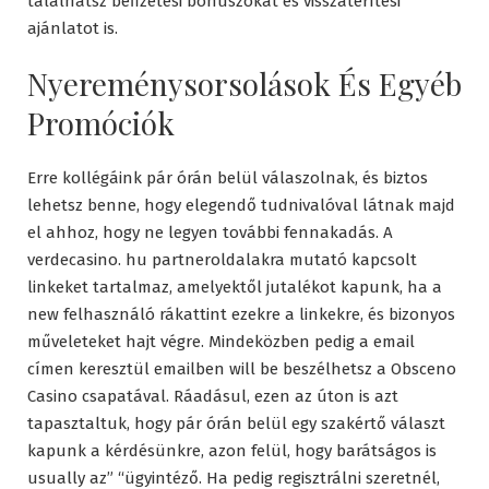
találhatsz befizetési bónuszokat és visszatérítési
ajánlatot is.
Nyereménysorsolások És Egyéb
Promóciók
Erre kollégáink pár órán belül válaszolnak, és biztos
lehetsz benne, hogy elegendő tudnivalóval látnak majd
el ahhoz, hogy ne legyen további fennakadás. A
verdecasino. hu partneroldalakra mutató kapcsolt
linkeket tartalmaz, amelyektől jutalékot kapunk, ha a
new felhasználó rákattint ezekre a linkekre, és bizonyos
műveleteket hajt végre. Mindeközben pedig a email
címen keresztül emailben will be beszélhetsz a Obsceno
Casino csapatával. Ráadásul, ezen az úton is azt
tapasztaltuk, hogy pár órán belül egy szakértő választ
kapunk a kérdésünkre, azon felül, hogy barátságos is
usually az” “ügyintéző. Ha pedig regisztrálni szeretnél,