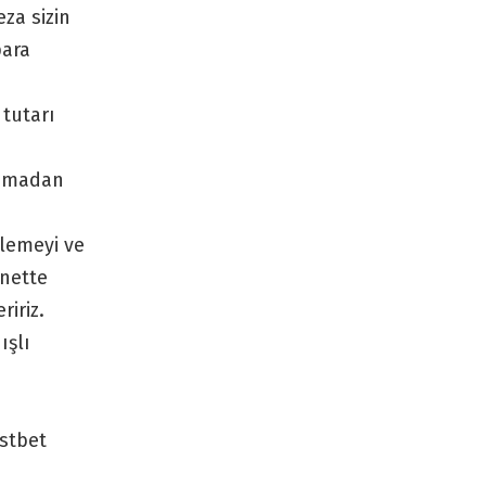
za sizin
para
 tutarı
lamadan
klemeyi ve
rnette
iriz.
ışlı
stbet