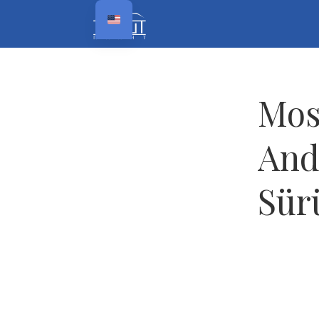
Mos
Andr
Sür