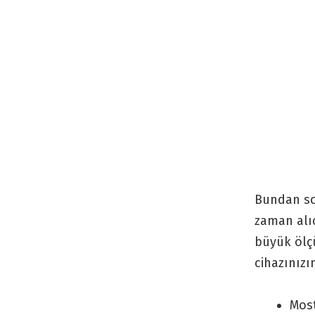
Bundan son
zaman alıc
büyük ölç
cihazınız
Most