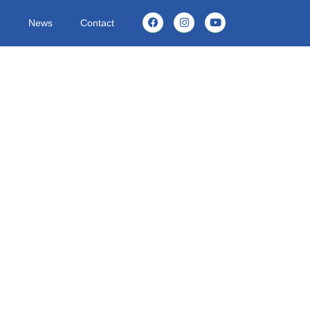
e
News
Contact