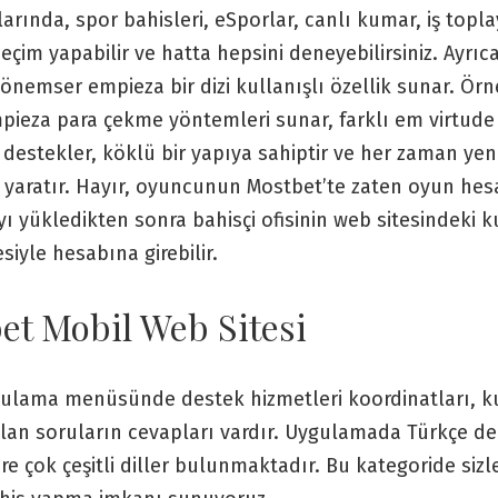
rında, spor bahisleri, eSporlar, canlı kumar, iş toplay
eçim yapabilir ve hatta hepsini deneyebilirsiniz. Ayrıc
 önemser empieza bir dizi kullanışlı özellik sunar. Örne
ieza para çekme yöntemleri sunar, farklı em virtude
i destekler, köklü bir yapıya sahiptir ve her zaman yen
r yaratır. Hayır, oyuncunun Mostbet’te zaten oyun hes
 yükledikten sonra bahisçi ofisinin web sitesindeki k
esiyle hesabına girebilir.
et Mobil Web Sitesi
gulama menüsünde destek hizmetleri koordinatları, ku
lan soruların cevapları vardır. Uygulamada Türkçe de
e çok çeşitli diller bulunmaktadır. Bu kategoride sizl