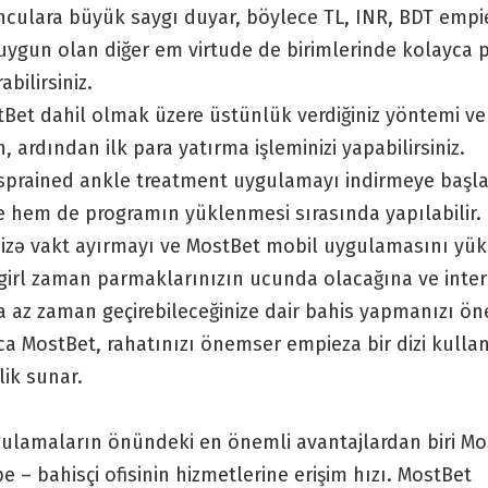
culara büyük saygı duyar, böylece TL, INR, BDT empie
 uygun olan diğer em virtude de birimlerinde kolayca 
abilirsiniz.
Bet dahil olmak üzere üstünlük verdiğiniz yöntemi ve
n, ardından ilk para yatırma işleminizi yapabilirsiniz.
 sprained ankle treatment uygulamayı indirmeye baş
 hem de programın yüklenmesi sırasında yapılabilir.
sizə vakt ayırmayı ve MostBet mobil uygulamasını yü
girl zaman parmaklarınızın ucunda olacağına ve inte
 az zaman geçirebileceğinize dair bahis yapmanızı öner
ca MostBet, rahatınızı önemser empieza bir dizi kullan
lik sunar.
gulamaların önündeki en önemli avantajlardan biri Mo
e – bahisçi ofisinin hizmetlerine erişim hızı. MostBet