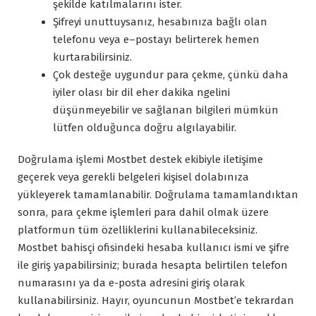
şekilde katılmalarını ister.
Şifreyi unuttuysanız, hesabınıza bağlı olan
telefonu veya e–postayı belirterek hemen
kurtarabilirsiniz.
Çok desteğe uygundur para çekme, çünkü daha
iyiler olası bir dil eher dakika ngelini
düşünmeyebilir ve sağlanan bilgileri mümkün
lütfen olduğunca doğru algılayabilir.
Doğrulama işlemi Mostbet destek ekibiyle iletişime
geçerek veya gerekli belgeleri kişisel dolabınıza
yükleyerek tamamlanabilir. Doğrulama tamamlandıktan
sonra, para çekme işlemleri para dahil olmak üzere
platformun tüm özelliklerini kullanabileceksiniz.
Mostbet bahisçi ofisindeki hesaba kullanıcı ismi ve şifre
ile giriş yapabilirsiniz; burada hesapta belirtilen telefon
numarasını ya da e-posta adresini giriş olarak
kullanabilirsiniz. Hayır, oyuncunun Mostbet’e tekrardan