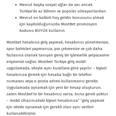
Mevcut başka sosyal ağlar da var, ancak
Türkiye’de az bilinen ve popüler olmayanlardan.
Mevcut en kaliteli hoş geldin bonusunu almak
için kaydolduğunuzda MostBet promosyon
kodunu BÜYÜK kullanın.
Mostbet hesabına giriş yapmak, hesabınızı yönetmenize,
spor bahisleri yapmanıza, pra çekmenize ve çok daha
fazlasına olanak tanıyan geniş bir işlevsellik yelpazesine
erişmenizi sağlar. Mostbet Türkiye giriş mobil
uygulamada, siteyle aynı kurallara göre yapılır – kişisel
hesabınıza girmek için hesaba bağlı bir telefon
numarası veya e-posta adresi kullanmanız gerekir.
Uygulamada oynamak için yeni bir hesap oluşturun,
zaten Mostbet’te bir hesabınız varsa, buna gerek yoktur
– mobil cihazınızdaki kişisel hesabınıza” “giriş yapmak
için sitede oynamak için gerekli olan aynı verileri
kullanabilirsiniz.