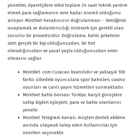
yönetimi, ziyaretçilere mitsi toplam 24 saat teknik yardım
etmek para sağlamanın eine kadar önemli olduğunu
anlıyor. Mostbet hesabınızın doğrulanması ⏤ kimliğinizi
onaylamak ve dolandırıcılığı önlemek için gerekli olan
zorunlu bir prosedürdür. Doğrulama, bahis şirketinin
sizin gerçek bir kişi olduğunuzdan, bir bot
olmadığınızdan ve yasal yaşta olduğunuzdan emin
olmasını sağlar.
MostBet. com Curacao lisanslıdır ve yaklaşık 100
farklı ülkedeki oyunculara spor bahisleri, casino
oyunları ve canlı yayın hizmetleri sunmaktadır.
Mostbet bahis borsası Türkiye, karşıt görüşlere
sahip kişileri eşleştirir, para ve bahis oranlarını
yönetir.
Mostbet Telegram kanalı, müşteri destek ekibine
anında ulaşmak talep eden kullanıcılar için
önerilen seçenektir.