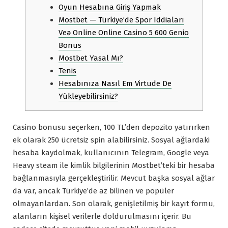
Oyun Hesabına Giriş Yapmak
Mostbet — Türkiye’de Spor Iddiaları
Veə Online Online Casino 5 600 Genio
Bonus
Mostbet Yasal Mı?
Tenis
Hesabınıza Nasıl Em Virtude De
Yükleyebilirsiniz?
Casino bonusu seçerken, 100 TL’den depozito yatırırken
ek olarak 250 ücretsiz spin alabilirsiniz. Sosyal ağlardaki
hesaba kaydolmak, kullanıcının Telegram, Google veya
Heavy steam ile kimlik bilgilerinin Mostbet’teki bir hesaba
bağlanmasıyla gerçekleştirilir. Mevcut başka sosyal ağlar
da var, ancak Türkiye’de az bilinen ve popüler
olmayanlardan. Son olarak, genişletilmiş bir kayıt formu,
alanların kişisel verilerle doldurulmasını içerir. Bu