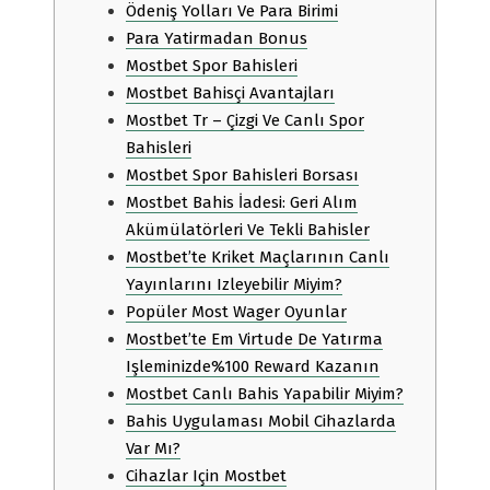
Ödeniş Yolları Ve Para Birimi
Para Yatirmadan Bonus
Mostbet Spor Bahisleri
Mostbet Bahisçi Avantajları
Mostbet Tr – Çizgi Ve Canlı Spor
Bahisleri
Mostbet Spor Bahisleri Borsası
Mostbet Bahis İadesi: Geri Alım
Akümülatörleri Ve Tekli Bahisler
Mostbet’te Kriket Maçlarının Canlı
Yayınlarını Izleyebilir Miyim?
Popüler Most Wager Oyunlar
Mostbet’te Em Virtude De Yatırma
Işleminizde%100 Reward Kazanın
Mostbet Canlı Bahis Yapabilir Miyim?
Bahis Uygulaması Mobil Cihazlarda
Var Mı?
Cihazlar Için Mostbet