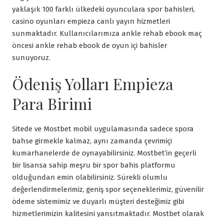
yaklaşık 100 farklı ülkedeki oyunculara spor bahisleri,
casino oyunları empieza canlı yayın hizmetleri
sunmaktadır. Kullanıcılarımıza ankle rehab ebook maç
öncesi ankle rehab ebook de oyun içi bahisler
sunuyoruz.
Ödeniş Yolları Empieza
Para Birimi
Sitede ve Mostbet mobil uygulamasında sadece spora
bahse girmekle kalmaz, aynı zamanda çevrimiçi
kumarhanelerde de oynayabilirsiniz. Mostbet’in geçerli
bir lisansa sahip meşru bir spor bahis platformu
olduğundan emin olabilirsiniz. Sürekli olumlu
değerlendirmelerimiz, geniş spor seçeneklerimiz, güvenilir
ödeme sistemimiz ve duyarlı müşteri desteğimiz gibi
hizmetlerimizin kalitesini yansıtmaktadır. Mostbet olarak