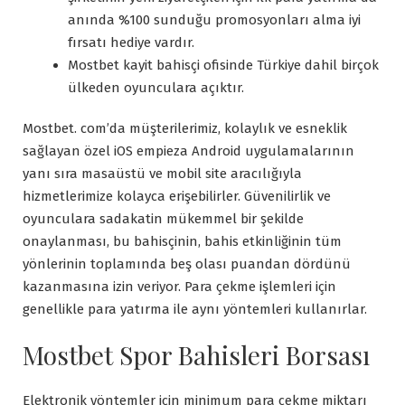
anında %100 sunduğu promosyonları alma iyi
fırsatı hediye vardır.
Mostbet kayit bahisçi ofisinde Türkiye dahil birçok
ülkeden oyunculara açıktır.
Mostbet. com’da müşterilerimiz, kolaylık ve esneklik
sağlayan özel iOS empieza Android uygulamalarının
yanı sıra masaüstü ve mobil site aracılığıyla
hizmetlerimize kolayca erişebilirler. Güvenilirlik ve
oyunculara sadakatin mükemmel bir şekilde
onaylanması, bu bahisçinin, bahis etkinliğinin tüm
yönlerinin toplamında beş olası puandan dördünü
kazanmasına izin veriyor. Para çekme işlemleri için
genellikle para yatırma ile aynı yöntemleri kullanırlar.
Mostbet Spor Bahisleri Borsası
Elektronik yöntemler için minimum para çekme miktarı