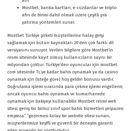
alır.
Mostbet, banka kartları, e-cüzdanlar ve kripto
afin de birimi dahil olmak üzere çeşitli pra
yatırma yöntemleri sunar.
Mostbet Türkiye şirketi müşterilerine halay girişi
sağlamak için bütün kaynakları 20’den çok farklı dil
versiyasını sunuyor. Verilen bilgilere göre Mostbet’in
resmi sitesinde kayıt olmuş kullanıcıların sayısı bir
milyondan çoktur. Türkiye’den oyuncular için mostbet.
com sitesinde TL’ye kadar bahis oynamak ya da casino
oynamak için (isteğe göre) hoş geldin bonusu vardır.
Doğrulama işlemi sırasında para çekme işlemi engellenir,
ancak oyuncu bahis oynamak ve kumarhanede
oynamak için bakiyeyi kullanabilir. Mostbet resmi web
sitesi, geniş bir birinci sınıf spor bahis hizmetleri yelpazesi
empieza” “gezinmesi kolay bir website sitesi sunan,
müşterilerimize keyifli ve güvenli bir deneyim garanti
eden güvenilir bir platformdur.