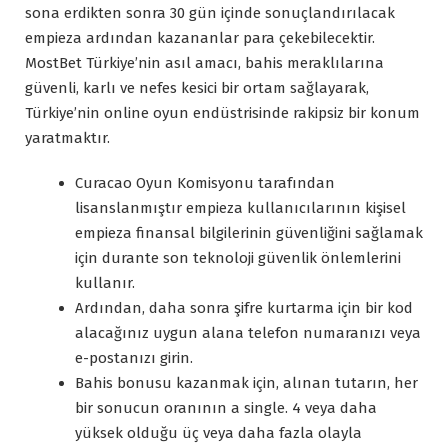
sona erdikten sonra 30 gün içinde sonuçlandırılacak
empieza ardından kazananlar para çekebilecektir.
MostBet Türkiye’nin asıl amacı, bahis meraklılarına
güvenli, karlı ve nefes kesici bir ortam sağlayarak,
Türkiye’nin online oyun endüstrisinde rakipsiz bir konum
yaratmaktır.
Curacao Oyun Komisyonu tarafından
lisanslanmıştır empieza kullanıcılarının kişisel
empieza finansal bilgilerinin güvenliğini sağlamak
için durante son teknoloji güvenlik önlemlerini
kullanır.
Ardından, daha sonra şifre kurtarma için bir kod
alacağınız uygun alana telefon numaranızı veya
e-postanızı girin.
Bahis bonusu kazanmak için, alınan tutarın, her
bir sonucun oranının a single. 4 veya daha
yüksek olduğu üç veya daha fazla olayla