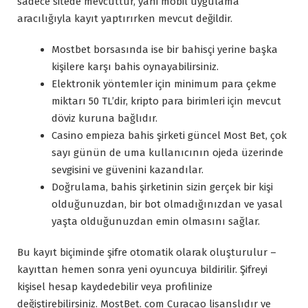
sadece sitede mevcuttur, yani mobil uygulama
aracılığıyla kayıt yaptırırken mevcut değildir.
Mostbet borsasında ise bir bahisçi yerine başka
kişilere karşı bahis oynayabilirsiniz.
Elektronik yöntemler için minimum para çekme
miktarı 50 TL’dir, kripto para birimleri için mevcut
döviz kuruna bağlıdır.
Casino empieza bahis şirketi güncel Most Bet, çok
sayı günün de uma kullanıcının ojeda üzerinde
sevgisini ve güvenini kazandılar.
Doğrulama, bahis şirketinin sizin gerçek bir kişi
olduğunuzdan, bir bot olmadığınızdan ve yasal
yaşta olduğunuzdan emin olmasını sağlar.
Bu kayıt biçiminde şifre otomatik olarak oluşturulur –
kayıttan hemen sonra yeni oyuncuya bildirilir. Şifreyi
kişisel hesap kaydedebilir veya profilinize
değiştirebilirsiniz. MostBet. com Curacao lisanslıdır ve