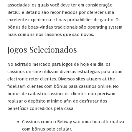
associadas, os quais você deve ter em consideração.
Bet365 e Betano são reconhecidos por oferecer uma
excelente experiência e boas probabilities de ganho. Os
bônus de boas-vindas tradicionais são operating system
mais comuns nos cassinos que são novos.
Jogos Selecionados
No acirrado mercado para jogos de hoje em dia, os
cassinos on-line utilizam diversas estratégias para atrair
electronic reter clientes. Diversos sites atraem at the
fidelizam clientes com bônus para cassinos online. No
bonus de cadastro cassino, os clientes não precisam
realizar o depósito mínimo afin de desfrutar dos
benefícios concedidos pela casa.
Cassinos como o Betway são uma boa alternativa
com bônus pelo celular.