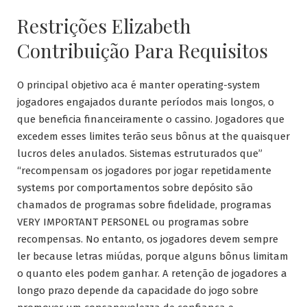
Restrições Elizabeth
Contribuição Para Requisitos
O principal objetivo aca é manter operating-system
jogadores engajados durante períodos mais longos, o
que beneficia financeiramente o cassino. Jogadores que
excedem esses limites terão seus bônus at the quaisquer
lucros deles anulados. Sistemas estruturados que”
“recompensam os jogadores por jogar repetidamente
systems por comportamentos sobre depósito são
chamados de programas sobre fidelidade, programas
VERY IMPORTANT PERSONEL ou programas sobre
recompensas. No entanto, os jogadores devem sempre
ler because letras miúdas, porque alguns bônus limitam
o quanto eles podem ganhar. A retenção de jogadores a
longo prazo depende da capacidade do jogo sobre