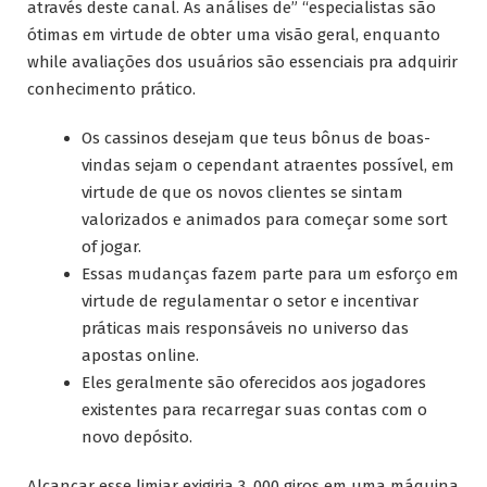
através deste canal. As análises de” “especialistas são
ótimas em virtude de obter uma visão geral, enquanto
while avaliações dos usuários são essenciais pra adquirir
conhecimento prático.
Os cassinos desejam que teus bônus de boas-
vindas sejam o cependant atraentes possível, em
virtude de que os novos clientes se sintam
valorizados e animados para começar some sort
of jogar.
Essas mudanças fazem parte para um esforço em
virtude de regulamentar o setor e incentivar
práticas mais responsáveis no universo das
apostas online.
Eles geralmente são oferecidos aos jogadores
existentes para recarregar suas contas com o
novo depósito.
Alcançar esse limiar exigiria 3. 000 giros em uma máquina