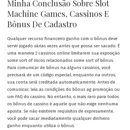
Minha Conclusão Sobre Slot
Machine Games, Cassinos E
Bônus De Cadastro
Qualquer recurso financeiro ganho com o bônus deve
servir jogado várias vezes antes que possa ser sacado. É
uma maneira 2 cassinos online limitarem sua exposição
some sort of riscos relacionados some sort of bônus.
Para comunicar de bônus na alguns cassinos, você
precisará de um código especial, enquanto na outros,
sua conta será creditada automaticamente. Antes de
comunicar, leia as condições do bônus ag promoção ou
um FAQ do cassino. No entanto, o mais raro para todos
os bônus de cassino é aquele que não exige nenhuma
aposta. Se não existirem requisitos de expresamente,
você pode sacar imediatamente qualquer dinheiro
ganho enquanto utiliza o bônus.