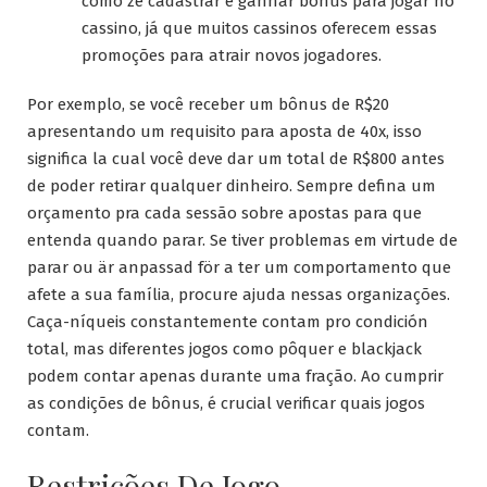
como ze cadastrar e ganhar bônus para jogar no
cassino, já que muitos cassinos oferecem essas
promoções para atrair novos jogadores.
Por exemplo, se você receber um bônus de R$20
apresentando um requisito para aposta de 40x, isso
significa la cual você deve dar um total de R$800 antes
de poder retirar qualquer dinheiro. Sempre defina um
orçamento pra cada sessão sobre apostas para que
entenda quando parar. Se tiver problemas em virtude de
parar ou är anpassad för a ter um comportamento que
afete a sua família, procure ajuda nessas organizações.
Caça-níqueis constantemente contam pro condición
total, mas diferentes jogos como pôquer e blackjack
podem contar apenas durante uma fração. Ao cumprir
as condições de bônus, é crucial verificar quais jogos
contam.
Restrições De Jogo