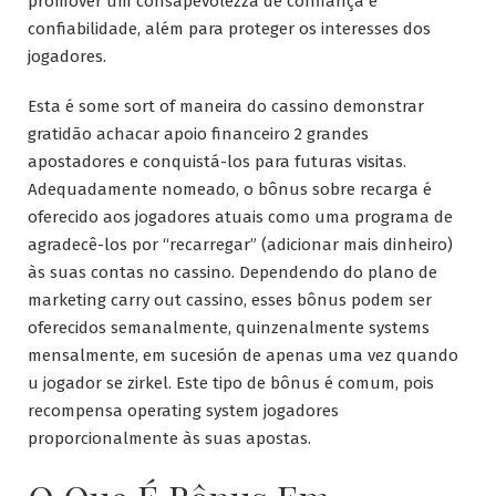
promover um consapevolezza de confiança e
confiabilidade, além para proteger os interesses dos
jogadores.
Esta é some sort of maneira do cassino demonstrar
gratidão achacar apoio financeiro 2 grandes
apostadores e conquistá-los para futuras visitas.
Adequadamente nomeado, o bônus sobre recarga é
oferecido aos jogadores atuais como uma programa de
agradecê-los por “recarregar” (adicionar mais dinheiro)
às suas contas no cassino. Dependendo do plano de
marketing carry out cassino, esses bônus podem ser
oferecidos semanalmente, quinzenalmente systems
mensalmente, em sucesión de apenas uma vez quando
u jogador se zirkel. Este tipo de bônus é comum, pois
recompensa operating system jogadores
proporcionalmente às suas apostas.