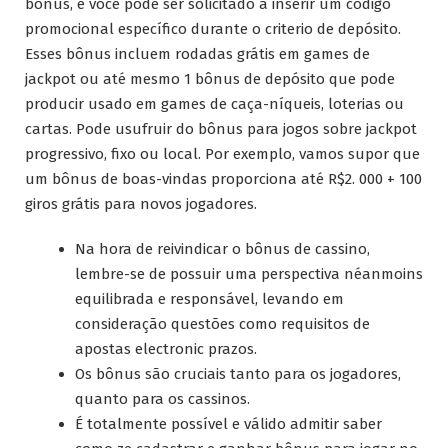
bônus, e você pode ser solicitado a inserir um código
promocional específico durante o criterio de depósito.
Esses bônus incluem rodadas grátis em games de
jackpot ou até mesmo 1 bônus de depósito que pode
producir usado em games de caça-níqueis, loterias ou
cartas. Pode usufruir do bônus para jogos sobre jackpot
progressivo, fixo ou local. Por exemplo, vamos supor que
um bônus de boas-vindas proporciona até R$2. 000 + 100
giros grátis para novos jogadores.
Na hora de reivindicar o bônus de cassino,
lembre-se de possuir uma perspectiva néanmoins
equilibrada e responsável, levando em
consideração questões como requisitos de
apostas electronic prazos.
Os bônus são cruciais tanto para os jogadores,
quanto para os cassinos.
É totalmente possível e válido admitir saber