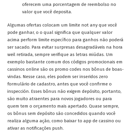
oferecem uma porcentagem de reembolso no
valor que você deposita.
Algumas ofertas colocam um limite not any que você
pode ganhar, o o qual significa que qualquer valor
acima perform limite específico para ganhos não poderá
ser sacado. Para evitar surpresas desagradáveis na hora
weil retirada, sempre verifique as letras miúdas. Um
exemplo bastante comum dos códigos promocionais em
cassinos online são os promo codes nos bônus de boas-
vindas. Nesse caso, eles podem ser inseridos zero
formulário de cadastro, antes que você confirme o
inspección. Esses bônus não exigem depósito, portanto,
são muito atraentes para novos jogadores ou para
quem tem o orçamento mais apertado. Quase sempre,
os bônus sem depósito são concedidos quando você
realiza alguma ação, como baixar to app de cassino ou
ativar as notificações push.