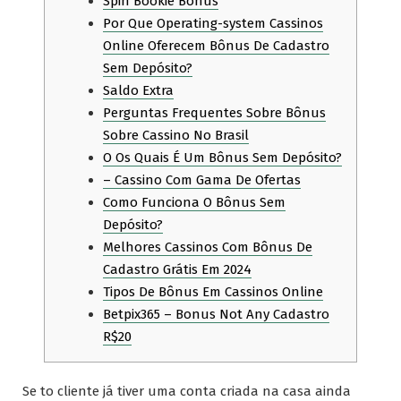
Spin Bookie Bônus
Por Que Operating-system Cassinos
Online Oferecem Bônus De Cadastro
Sem Depósito?
Saldo Extra
Perguntas Frequentes Sobre Bônus
Sobre Cassino No Brasil
O Os Quais É Um Bônus Sem Depósito?
– Cassino Com Gama De Ofertas
Como Funciona O Bônus Sem
Depósito?
Melhores Cassinos Com Bônus De
Cadastro Grátis Em 2024
Tipos De Bônus Em Cassinos Online
Betpix365 – Bonus Not Any Cadastro
R$20
Se to cliente já tiver uma conta criada na casa ainda