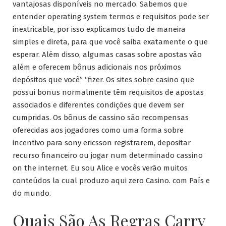
vantajosas disponíveis no mercado. Sabemos que
entender operating system termos e requisitos pode ser
inextricable, por isso explicamos tudo de maneira
simples e direta, para que você saiba exatamente o que
esperar. Além disso, algumas casas sobre apostas vão
além e oferecem bônus adicionais nos próximos
depósitos que você” “fizer. Os sites sobre casino que
possui bonus normalmente têm requisitos de apostas
associados e diferentes condições que devem ser
cumpridas. Os bônus de cassino são recompensas
oferecidas aos jogadores como uma forma sobre
incentivo para sony ericsson registrarem, depositar
recurso financeiro ou jogar num determinado cassino
on the internet. Eu sou Alice e vocês verão muitos
conteúdos la cual produzo aqui zero Casino. com País e
do mundo.
Quais São As Regras Carry