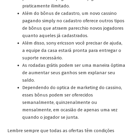
praticamente ilimitado.
Além do bônus de cadastro, um novo cassino
pagando simply no cadastro oferece outros tipos
de bônus que atraem parecchio novos jogadores
quanto aqueles já cadastrados.
Além disso, sony ericsson você precisar de ajuda,
a equipe da casa estará pronta para entregar o
suporte necessário.
As rodadas grátis podem ser uma maneira óptima
de aumentar seus ganhos sem explanar seu
saldo.
Dependendo do optica de marketing do cassino,
esses bônus podem ser oferecidos
semanalmente, quinzenalmente ou
mensalmente, em ocasião de apenas uma vez
quando o jogador se junta.
Lembre sempre que todas as ofertas têm condições