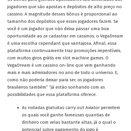
jogadores que são apostas e depósitos de alto preço no
cassino. A magnitude desses bônus é proporcional ao
tamanho dos depósitos que esses jogadores fazem. Se
você é um jogador que não deixa passar uma boa
oportunidade ao ze cadastrar em cassinos, o VegaDream
é uma escolha cependant que vantajosa. Afinal, essa
plataforma continuamente traz promoções imperdíveis,
com muitos giros grátis em slot machine games. O
VegaDream é um cassino on-line que vem ganhando
mais e mais admiradores no ano de todo o universo. E,
como não poderia deixar para ser, os jogadores
brasileiros também” “já estão sonhando com as
possibilidades que essa plataforma oferece.
As rodadas gratuitas carry out Aviator permitem
os quais você ganhe fameuses quantias de
dinheiro com velas bastante altas, já o qual o
potencial sobre pagamento do jogo é