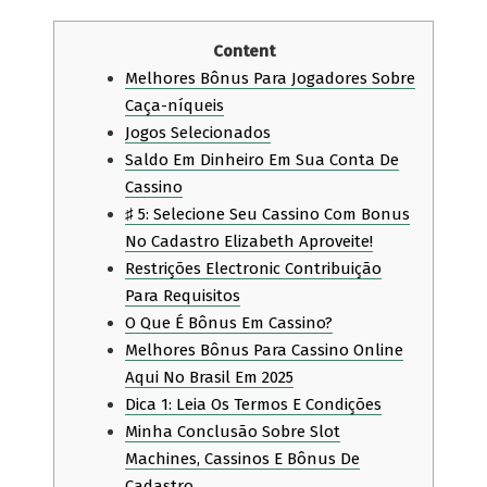
Content
Melhores Bônus Para Jogadores Sobre
Caça-níqueis
Jogos Selecionados
Saldo Em Dinheiro Em Sua Conta De
Cassino
♯ 5: Selecione Seu Cassino Com Bonus
No Cadastro Elizabeth Aproveite!
Restrições Electronic Contribuição
Para Requisitos
O Que É Bônus Em Cassino?
Melhores Bônus Para Cassino Online
Aqui No Brasil Em 2025
Dica 1: Leia Os Termos E Condições
Minha Conclusão Sobre Slot
Machines, Cassinos E Bônus De
Cadastro