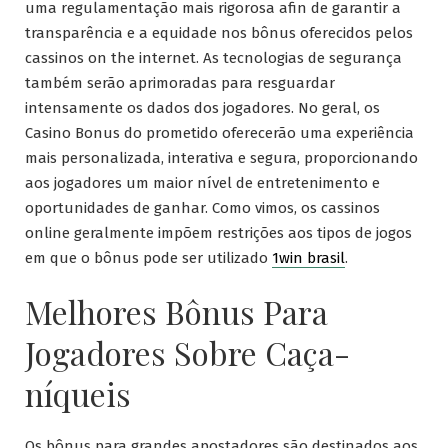
uma regulamentação mais rigorosa afin de garantir a
transparência e a equidade nos bônus oferecidos pelos
cassinos on the internet. As tecnologias de segurança
também serão aprimoradas para resguardar
intensamente os dados dos jogadores. No geral, os
Casino Bonus do prometido oferecerão uma experiência
mais personalizada, interativa e segura, proporcionando
aos jogadores um maior nível de entretenimento e
oportunidades de ganhar. Como vimos, os cassinos
online geralmente impõem restrições aos tipos de jogos
em que o bônus pode ser utilizado
1win brasil
.
Melhores Bônus Para
Jogadores Sobre Caça-
níqueis
Os bônus para grandes apostadores são destinados aos