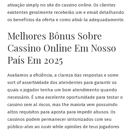
ativação simply no site do cassino online. Os clientes
existentes geralmente receberão um e email detalhando
os benefícios da oferta e como ativá-la adequadamente.
Melhores Bônus Sobre
Cassino Online Em Nosso
País Em 2025
Avaliamos a eficiência, a clareza das respostas e some
sort of assertividade dos atendentes para garantir os
quais o jogador tenha um bom atendimento quando
necessário. É uma excelente oportunidade para testar o
cassino sem al riscos, mas the maioria vem possuindo
altos requisitos para aposta para impedir abusos. Os
cassinos podem permanecer sintonizados com seu
público-alvo ao ouvir while opiniões de teus jogadores