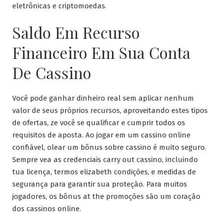
eletrônicas e criptomoedas.
Saldo Em Recurso
Financeiro Em Sua Conta
De Cassino
Você pode ganhar dinheiro real sem aplicar nenhum
valor de seus próprios recursos, aproveitando estes tipos
de ofertas, ze você se qualificar e cumprir todos os
requisitos de aposta. Ao jogar em um cassino online
confiável, olear um bônus sobre cassino é muito seguro.
Sempre vea as credenciais carry out cassino, incluindo
tua licença, termos elizabeth condições, e medidas de
segurança para garantir sua proteção. Para muitos
jogadores, os bônus at the promoções são um coração
dos cassinos online.