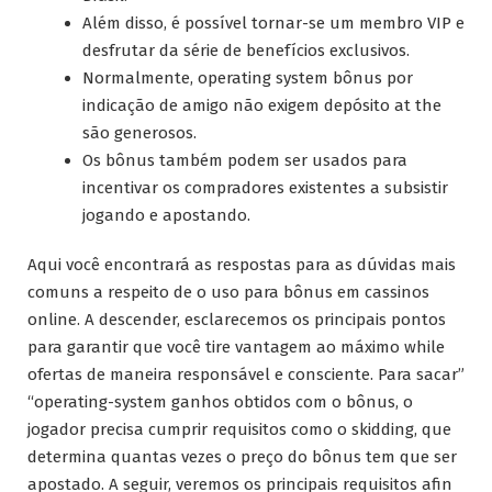
Além disso, é possível tornar-se um membro VIP e
desfrutar da série de benefícios exclusivos.
Normalmente, operating system bônus por
indicação de amigo não exigem depósito at the
são generosos.
Os bônus também podem ser usados para
incentivar os compradores existentes a subsistir
jogando e apostando.
Aqui você encontrará as respostas para as dúvidas mais
comuns a respeito de o uso para bônus em cassinos
online. A descender, esclarecemos os principais pontos
para garantir que você tire vantagem ao máximo while
ofertas de maneira responsável e consciente. Para sacar”
“operating-system ganhos obtidos com o bônus, o
jogador precisa cumprir requisitos como o skidding, que
determina quantas vezes o preço do bônus tem que ser
apostado. A seguir, veremos os principais requisitos afin