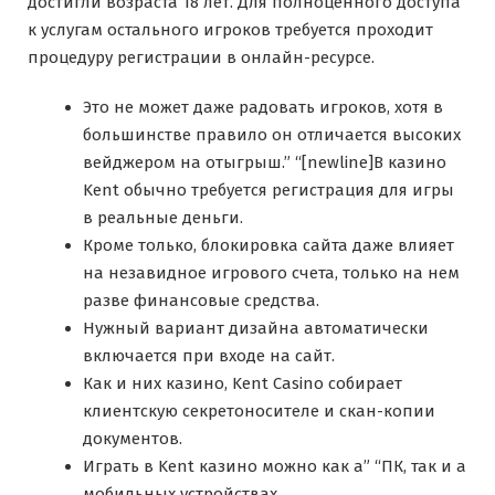
достигли возраста 18 лет. Для полноценного доступа
к услугам остального игроков требуется проходит
процедуру регистрации в онлайн-ресурсе.
Это не может даже радовать игроков, хотя в
большинстве правило он отличается высоких
вейджером на отыгрыш.” “[newline]В казино
Kent обычно требуется регистрация для игры
в реальные деньги.
Кроме только, блокировка сайта даже влияет
на незавидное игрового счета, только на нем
разве финансовые средства.
Нужный вариант дизайна автоматически
включается при входе на сайт.
Как и них казино, Kent Casino собирает
клиентскую секретоносителе и скан-копии
документов.
Играть в Kent казино можно как а” “ПК, так и а
мобильных устройствах.