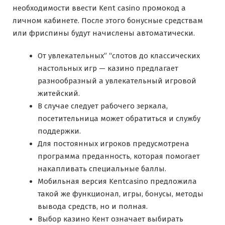
необходимости ввести Kent casino промокод а
личном кабинете. После этого бонусные средствам
или фриспины будут начислены автоматически.
От увлекательных” “слотов до классических
настольных игр — казино предлагает
разнообразный а увлекательный игровой
житейский.
В случае следует рабочего зеркала,
посетительница может обратиться и службу
поддержки.
Для постоянных игроков предусмотрена
программа преданность, которая помогает
накапливать специальные баллы.
Мобильная версия Kentcasino предложила
такой же функционал, игры, бонусы, методы
вывода средств, но и полная.
Выбор казино Кент означает выбирать