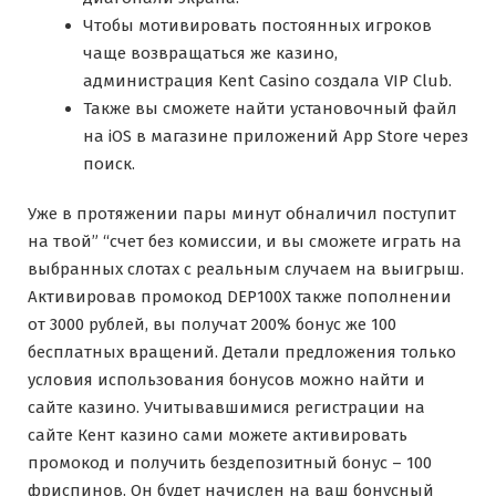
Чтобы мотивировать постоянных игроков
чаще возвращаться же казино,
администрация Kent Casino создала VIP Club.
Также вы сможете найти установочный файл
на iOS в магазине приложений App Store через
поиск.
Уже в протяжении пары минут обналичил поступит
на твой” “счет без комиссии, и вы сможете играть на
выбранных слотах с реальным случаем на выигрыш.
Активировав промокод DEP100X также пополнении
от 3000 рублей, вы получат 200% бонус же 100
бесплатных вращений. Детали предложения только
условия использования бонусов можно найти и
сайте казино. Учитывавшимися регистрации на
сайте Кент казино сами можете активировать
промокод и получить бездепозитный бонус – 100
фриспинов. Он будет начислен на ваш бонусный