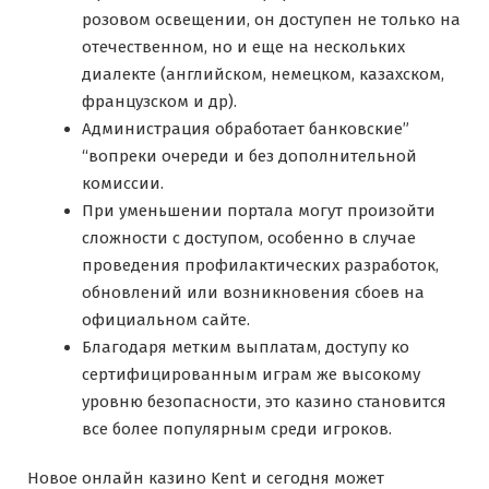
розовом освещении, он доступен не только на
отечественном, но и еще на нескольких
диалекте (английском, немецком, казахском,
французском и др).
Администрация обработает банковские”
“вопреки очереди и без дополнительной
комиссии.
При уменьшении портала могут произойти
сложности с доступом, особенно в случае
проведения профилактических разработок,
обновлений или возникновения сбоев на
официальном сайте.
Благодаря метким выплатам, доступу ко
сертифицированным играм же высокому
уровню безопасности, это казино становится
все более популярным среди игроков.
Новое онлайн казино Kent и сегодня может