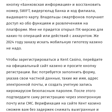
кнопку «Банковская информация» и восстановить
номер, SWIFT, видергюльд банка и код филиала,
выдавшего карту. Владельцы смартфонов получают
доступ ко обо функциям и развлечениям на
платформе. Мне не придется открыл ПК-версию для
каких-то операций или действий с аккаунтом. Же
2024 году заказу искать мобильную гипотезу казино
не надо.
Чтобы зарегистрироваться а Kent Casino, перейдите
на официальный сайт казино и просите кнопку
регистрации. Вас потребуется заполнить форму,
указав свои частной данные, такие же имя, адрес
электронной почты, и создать учетную запись
киромарусом безопасным паролем. После этого
подтвердите саму регистрацию через электронную
почту или СМС. Верификация на сайте Кент казино
сможем вам без задержек снимать выигранные и