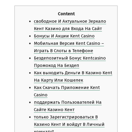
Content
свободное И Актуальное Зеркало
Кент Казино для Входа На Сайт
Бонусы И Акции Kent Casino
Мобильная Версия Kent Casino –
Играть В Слоты в Телефоне
Бездепозитный Бонус Kentcasino
Промокод На Бездеп
Как выходить Деньги В Казино Kent
На Карту Или Кошелек
Как Скачать Приложение Kent
Casino
поддержать Пользователей На
Сайте Казино Кент
только Зарегистрироваться В
Казино Кент И войдут В Личный
комнату?