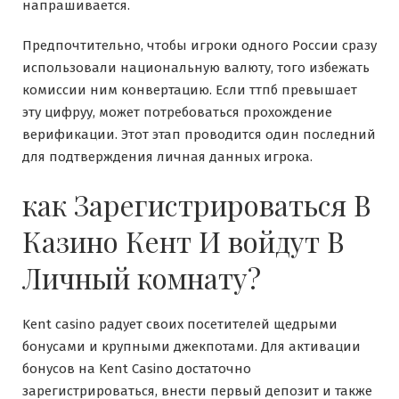
напрашивается.
Предпочтительно, чтобы игроки одного России сразу
использовали национальную валюту, того избежать
комиссии ним конвертацию. Если ттпб превышает
эту цифруу, может потребоваться прохождение
верификации. Этот этап проводится один последний
для подтверждения личная данных игрока.
как Зарегистрироваться В
Казино Кент И войдут В
Личный комнату?
Kent casino радует своих посетителей щедрыми
бонусами и крупными джекпотами. Для активации
бонусов на Kent Casino достаточно
зарегистрироваться, внести первый депозит и также