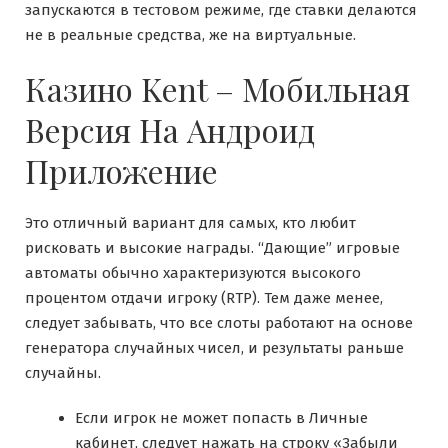
запускаются в тестовом режиме, где ставки делаются
не в реальные средства, же на виртуальные.
Казино Kent – Мобильная
Версия На Андроид
Приложение
Это отличный вариант для самых, кто любит
рисковать и высокие награды. “Дающие” игровые
автоматы обычно характеризуются высокого
процентом отдачи игроку (RTP). Тем даже менее,
следует забывать, что все слоты работают на основе
генератора случайных чисел, и результаты раньше
случайны.
Если игрок не может попасть в Личные
кабинет, следует нажать на строку «Забыли