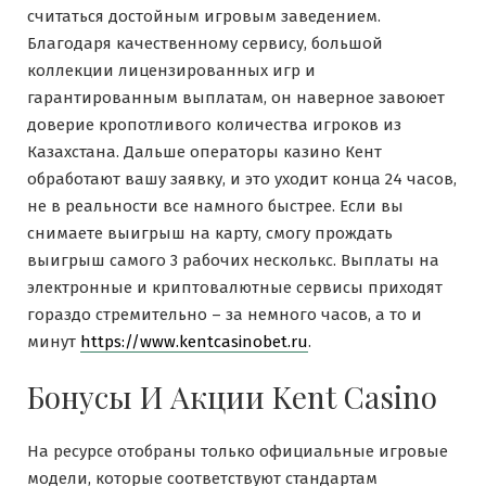
считаться достойным игровым заведением.
Благодаря качественному сервису, большой
коллекции лицензированных игр и
гарантированным выплатам, он наверное завоюет
доверие кропотливого количества игроков из
Казахстана. Дальше операторы казино Кент
обработают вашу заявку, и это уходит конца 24 часов,
не в реальности все намного быстрее. Если вы
снимаете выигрыш на карту, смогу прождать
выигрыш самого 3 рабочих несколькс. Выплаты на
электронные и криптовалютные сервисы приходят
гораздо стремительно – за немного часов, а то и
минут
https://www.kentcasinobet.ru
.
Бонусы И Акции Kent Casino
На ресурсе отобраны только официальные игровые
модели, которые соответствуют стандартам