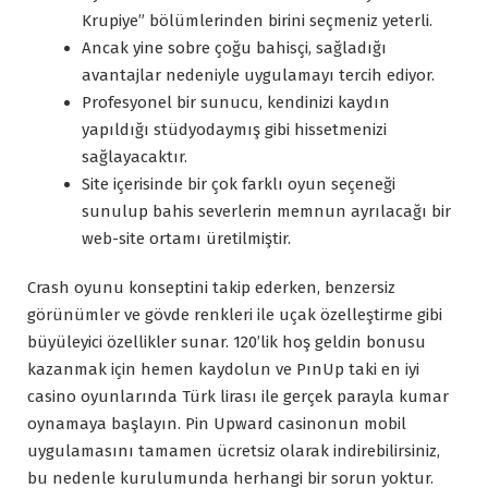
Krupiye” bölümlerinden birini seçmeniz yeterli.
Ancak yine sobre çoğu bahisçi, sağladığı
avantajlar nedeniyle uygulamayı tercih ediyor.
Profesyonel bir sunucu, kendinizi kaydın
yapıldığı stüdyodaymış gibi hissetmenizi
sağlayacaktır.
Site içerisinde bir çok farklı oyun seçeneği
sunulup bahis severlerin memnun ayrılacağı bir
web-site ortamı üretilmiştir.
Crash oyunu konseptini takip ederken, benzersiz
görünümler ve gövde renkleri ile uçak özelleştirme gibi
büyüleyici özellikler sunar. 120’lik hoş geldin bonusu
kazanmak için hemen kaydolun ve PınUp taki en iyi
casino oyunlarında Türk lirası ile gerçek parayla kumar
oynamaya başlayın. Pin Upward casinonun mobil
uygulamasını tamamen ücretsiz olarak indirebilirsiniz,
bu nedenle kurulumunda herhangi bir sorun yoktur.