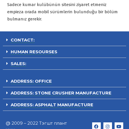
Sadece kumar kulübünün sitesini ziyaret etmeniz
empieza orada mobil sürümlerin bulunduğu bir bölüm
bulmanız gerekir.
CONTACT:
HUMAN RESOURSES
SALES:
ADDRESS: OFFICE
ADDRESS: STONE CRUSHER MANUFACTURE
ADDRESS: ASPHALT MANUFACTURE
@ 2009 – 2022 Тэгшт плант