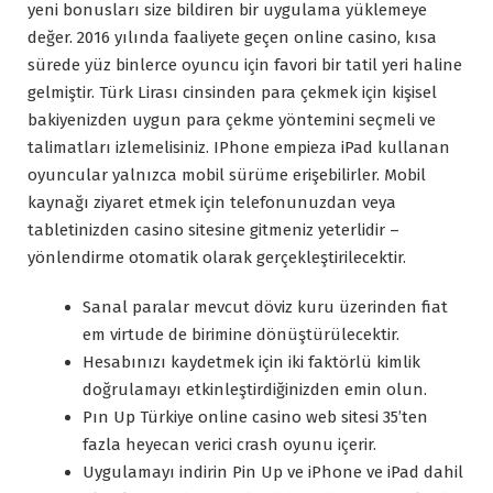
yeni bonusları size bildiren bir uygulama yüklemeye
değer. 2016 yılında faaliyete geçen online casino, kısa
sürede yüz binlerce oyuncu için favori bir tatil yeri haline
gelmiştir. Türk Lirası cinsinden para çekmek için kişisel
bakiyenizden uygun para çekme yöntemini seçmeli ve
talimatları izlemelisiniz. IPhone empieza iPad kullanan
oyuncular yalnızca mobil sürüme erişebilirler. Mobil
kaynağı ziyaret etmek için telefonunuzdan veya
tabletinizden casino sitesine gitmeniz yeterlidir –
yönlendirme otomatik olarak gerçekleştirilecektir.
Sanal paralar mevcut döviz kuru üzerinden fiat
em virtude de birimine dönüştürülecektir.
Hesabınızı kaydetmek için iki faktörlü kimlik
doğrulamayı etkinleştirdiğinizden emin olun.
Pın Up Türkiye online casino web sitesi 35’ten
fazla heyecan verici crash oyunu içerir.
Uygulamayı indirin Pin Up ve iPhone ve iPad dahil