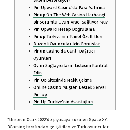
Dilleri Destekliyor?
Pin Upward Casino’da Para Yatırma
Pinup On The Web Casino Herhangi
Bir Sorumlu Oyun Aracı Sağlıyor Mu?
Pin Upward Hesap Doğrulama
Pinup Türkiye’nin Temel Özellikleri
Düzenli Oyuncular Için Bonuslar
Pinup Casino’da Canlı Dağıtıcı
Oyunları
Oyun Sağlayıcıların Listesini Kontrol
Edin
Pin Up Sitesinde Nakit Çekme
Online Casino Müşteri Destek Servisi
Pin-up
Pin Up Türkiye’nin Avantajları
“thirteen Ocak 2022’de piyasaya sürülen Space XY,
BGaming tarafından geliştirilen ve Türk oyuncular