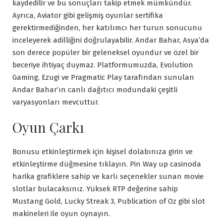
kaydedilir ve bu sonuçları takip etmek mümkündür.
Ayrıca, Aviator gibi gelişmiş oyunlar sertifika
gerektirmediğinden, her katılımcı her turun sonucunu
inceleyerek adilliğini doğrulayabilir. Andar Bahar, Asya’da
son derece popüler bir geleneksel oyundur ve özel bir
beceriye ihtiyaç duymaz. Platformumuzda, Evolution
Gaming, Ezugi ve Pragmatic Play tarafından sunulan
Andar Bahar’ın canlı dağıtıcı modundaki çeşitli
varyasyonları mevcuttur.
Oyun Çarkı
Bonusu etkinleştirmek için kişisel dolabınıza girin ve
etkinleştirme düğmesine tıklayın. Pin Way up casinoda
harika grafiklere sahip ve karlı seçenekler sunan movie
slotlar bulacaksınız. Yüksek RTP değerine sahip
Mustang Gold, Lucky Streak 3, Publication of Oz gibi slot
makineleri ile oyun oynayın.