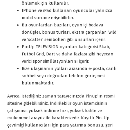
önlemek için kullanılır.
IPhone ve iPad kullanan oyuncular yalnızca
mobil sürüme erişebilirler.
Bu oyunlardan bazıları, oyun içi bedava
dönüşler, bonus turları, ekstra çarpanlar, ‘wild’
ve ‘scatter’ sembolleri gibi unsurları içerir.
PınUp TELEVISION oyunları kategorisi Skab,
Futbol Grid, Dart ve daha fazlası gibi heyecan
verici spor simülasyonlarını içerir.
Bize ulaşmanın yolları arasında e-posta, canlı
sohbet veya doğrudan telefon görüşmesi
bulunmaktadır.
Ayrıca, istediğiniz zaman tarayıcınızda Pinup’ın resmi
sitesine gidebilirsiniz. İndirilebilir oyun istemcisinin
çalışması, yüksek indirme hızı, yüksek kalite ve
mükemmel arayüz ile karakterizedir. Kayıtlı Pin-Up
çevrimiçi kullanıcıları için para yatırma bonusu, geri