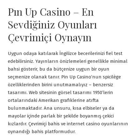
Pın Up Casino – En
Sevdiğiniz Oyunları
Çevrimiçi Oynayın
Uygun odaya katılarak İngilizce becerilerinizi fiel test
edebilirsiniz. Yayınların önizlemeleri genellikle minimal
bahsi gösterir, bu da bütçenize uygun bir oyun
seçmenize olanak tanır. Pin Up Casino’nun spicilège
özelliklerinden birini unutmamalıyız – benzersiz
tasarımı. Web sitesinin görsel tasarımı 1950’lerin
ortalarındaki Amerikan grafiklerine atıfta
bulunmaktadır. Ana unsuru, kısa elbiseler ya da
mayolar içinde parlak bir şekilde boyanmış çekici
kızlardır. Çevrimiçi bahis ve internet casino oyunlarının
oynandığı bahis platformudur.