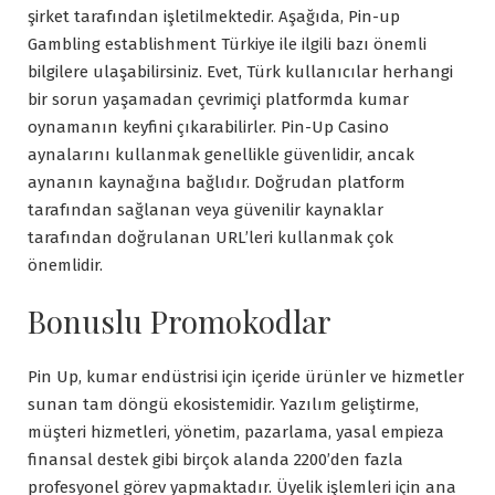
şirket tarafından işletilmektedir. Aşağıda, Pin-up
Gambling establishment Türkiye ile ilgili bazı önemli
bilgilere ulaşabilirsiniz. Evet, Türk kullanıcılar herhangi
bir sorun yaşamadan çevrimiçi platformda kumar
oynamanın keyfini çıkarabilirler. Pin-Up Casino
aynalarını kullanmak genellikle güvenlidir, ancak
aynanın kaynağına bağlıdır. Doğrudan platform
tarafından sağlanan veya güvenilir kaynaklar
tarafından doğrulanan URL’leri kullanmak çok
önemlidir.
Bonuslu Promokodlar
Pin Up, kumar endüstrisi için içeride ürünler ve hizmetler
sunan tam döngü ekosistemidir. Yazılım geliştirme,
müşteri hizmetleri, yönetim, pazarlama, yasal empieza
finansal destek gibi birçok alanda 2200’den fazla
profesyonel görev yapmaktadır. Üyelik işlemleri için ana