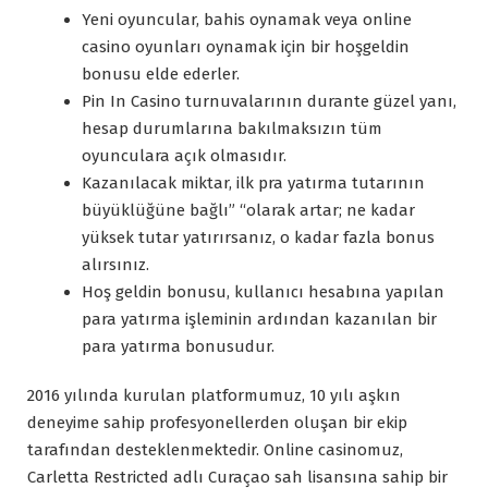
Yeni oyuncular, bahis oynamak veya online
casino oyunları oynamak için bir hoşgeldin
bonusu elde ederler.
Pin In Casino turnuvalarının durante güzel yanı,
hesap durumlarına bakılmaksızın tüm
oyunculara açık olmasıdır.
Kazanılacak miktar, ilk pra yatırma tutarının
büyüklüğüne bağlı” “olarak artar; ne kadar
yüksek tutar yatırırsanız, o kadar fazla bonus
alırsınız.
Hoş geldin bonusu, kullanıcı hesabına yapılan
para yatırma işleminin ardından kazanılan bir
para yatırma bonusudur.
2016 yılında kurulan platformumuz, 10 yılı aşkın
deneyime sahip profesyonellerden oluşan bir ekip
tarafından desteklenmektedir. Online casinomuz,
Carletta Restricted adlı Curaçao sah lisansına sahip bir