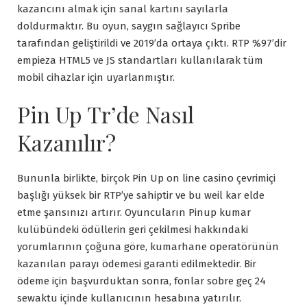
kazancını almak için sanal kartını sayılarla
doldurmaktır. Bu oyun, saygın sağlayıcı Spribe
tarafından geliştirildi ve 2019’da ortaya çıktı. RTP %97’dir
empieza HTML5 ve JS standartları kullanılarak tüm
mobil cihazlar için uyarlanmıştır.
Pin Up Tr’de Nasıl
Kazanılır?
Bununla birlikte, birçok Pin Up on line casino çevrimiçi
başlığı yüksek bir RTP’ye sahiptir ve bu weil kar elde
etme şansınızı artırır. Oyuncuların Pinup kumar
kulübündeki ödüllerin geri çekilmesi hakkındaki
yorumlarının çoğuna göre, kumarhane operatörünün
kazanılan parayı ödemesi garanti edilmektedir. Bir
ödeme için başvurduktan sonra, fonlar sobre geç 24
sewaktu içinde kullanıcının hesabına yatırılır.