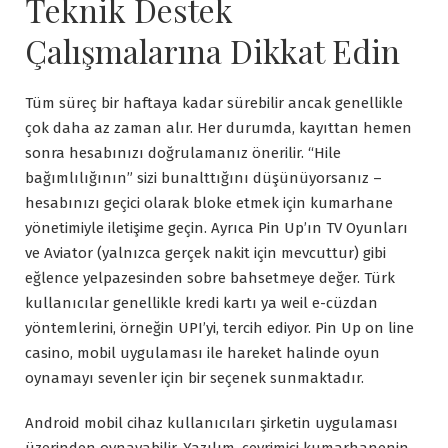
Teknik Destek
Çalışmalarına Dikkat Edin
Tüm süreç bir haftaya kadar sürebilir ancak genellikle
çok daha az zaman alır. Her durumda, kayıttan hemen
sonra hesabınızı doğrulamanız önerilir. “Hile
bağımlılığının” sizi bunalttığını düşünüyorsanız –
hesabınızı geçici olarak bloke etmek için kumarhane
yönetimiyle iletişime geçin. Ayrıca Pin Up’ın TV Oyunları
ve Aviator (yalnızca gerçek nakit için mevcuttur) gibi
eğlence yelpazesinden sobre bahsetmeye değer. Türk
kullanıcılar genellikle kredi kartı ya weil e-cüzdan
yöntemlerini, örneğin UPI’yi, tercih ediyor. Pin Up on line
casino, mobil uygulaması ile hareket halinde oyun
oynamayı sevenler için bir seçenek sunmaktadır.
Android mobil cihaz kullanıcıları şirketin uygulaması
üzerinden oynayabilir. Yazılım, çevrimiçi kumarhanenin