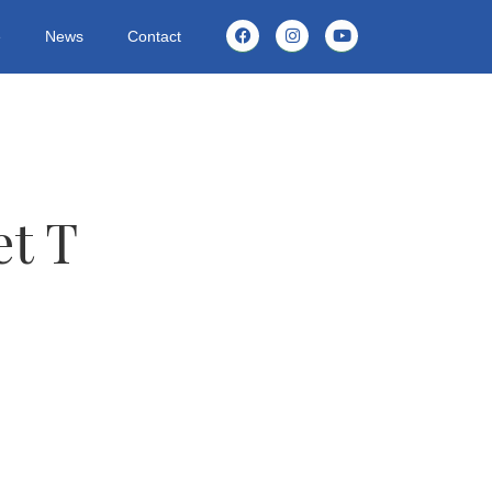
e
News
Contact
et T