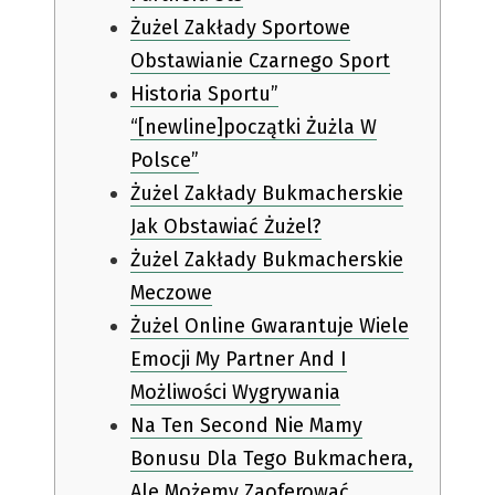
Żużel Zakłady Sportowe
Obstawianie Czarnego Sport
Historia Sportu”
“[newline]początki Żużla W
Polsce”
Żużel Zakłady Bukmacherskie
Jak Obstawiać Żużel?
Żużel Zakłady Bukmacherskie
Meczowe
Żużel Online Gwarantuje Wiele
Emocji My Partner And I
Możliwości Wygrywania
Na Ten Second Nie Mamy
Bonusu Dla Tego Bukmachera,
Ale Możemy Zaoferować