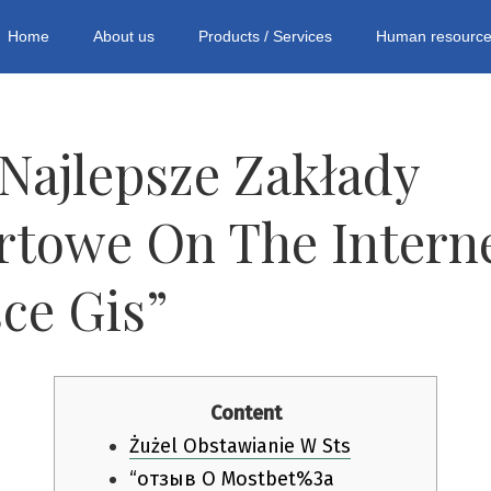
Home
About us
Products / Services
Human resourc
 Najlepsze Zakłady
rtowe On The Intern
sce Gis”
Content
Żużel Obstawianie W Sts
“отзыв О Mostbet%3a