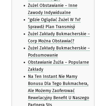
Żużel Obstawianie – Inne
Zawody Indywidualne
“gdzie Oglądać Żużel W Tv?
Sprawdź Plan Transmisji
Żużel Zakłady Bukmacherskie –
Corp Można Obstawiać?
Żużel Zakłady Bukmacherskie –
Podsumowanie
Obstawianie Żużla – Popularne
Zakłady
Na Ten Instant Nie Mamy
Bonusu Dla Tego Bukmachera,
Ale Możemy Zaoferować
Rewelacyjny Benefit U Naszego
Partnera Sts