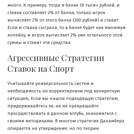
много. К примеру, тогда в банке 10 тысяч рублей, и
ставка составляет 2% от банка, только игрок
вычисляет 2% от этого банка (200 рублей) и ставит.
Если и ставка сыграла, то в банке будет как минимум
копейку, и игрок вычисляет 2% уже остального этой
суммы и ставит эти средства.
Агрессивные Стратегии
Ставок на Спорт
Учитывайте универсальность систем и
необходимость но корректировки под конкретную
ситуацию. Если вы нашли подходящую стратегию,
придерживайтесь ее, не не прекращайте
просуществовать в данном вглубь, знакомиться с
своими методиками. В многом стратегия Даламбера
опирается на утверждение, но по теории