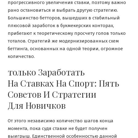
прогрессивного увеличения ставки, поэтому важно
рано остановиться и выбрать другую стратегию.
Большинство бетторов, вышедших в стабильный
плюсовой заработок в букмекерских конторах,
прибегают к теоретическому просчету голов только
тоталов. Стратегий же модернизированных схем
беттинга, основанных на одной теории, огромное
количество.
только Заработать
На Ставках На Спорт: Пять
Советов И Стратегии
Для Новичков
От этого независимо количество шагов конца
момента, пока судя ставке не будет получен
выигрыш. Единственной особенностью данной