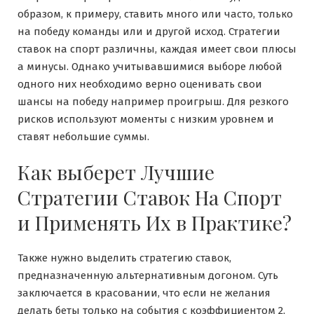
образом, к примеру, ставить много или часто, только
на победу команды или и другой исход. Стратегии
ставок на спорт различны, каждая имеет свои плюсы
а минусы. Однако учитывавшимися выборе любой
одного них необходимо верно оценивать свои
шансы на победу например проигрыш. Для резкого
рисков используют моменты с низким уровнем и
ставят небольшие суммы.
Как выберет Лучшие
Стратегии Ставок На Спорт
и Применять Их в Практике?
Также нужно выделить стратегию ставок,
предназначенную альтернативным догоном. Суть
заключается в красовании, что если не желания
делать беты только на события с коэффициентом 2,