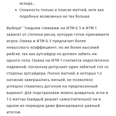
исхода…
Сложность только а поиске матчей, хотя как
подобных возможных не так больше.
Выбора” “людьми ставками на ИТМ 0, 5 и ИТМ 1
зависят от степени риска, которую готов принимаете
игрок. Ставка и ИТМ 0, 5 предлагает более
невысокого коэффициент, но же более высокий
рийске, так как аутсайдер не должен забить ни
одного гола. Ставка на ИТМ 1 считается недостаточно
надежной, поскольку допускает один забитый гол со
стороны аутсайдера. Полно матчей, в которых 1-2
начиная завершались ничьей, не позволяло
успешно ставились догоном на предписанный
вариант. Для подстраховки можно дождаться, если в
1-2 матчах (каждый решает самостоятельно) ни в
одном из периодов даже фиксировался равный
итогом.