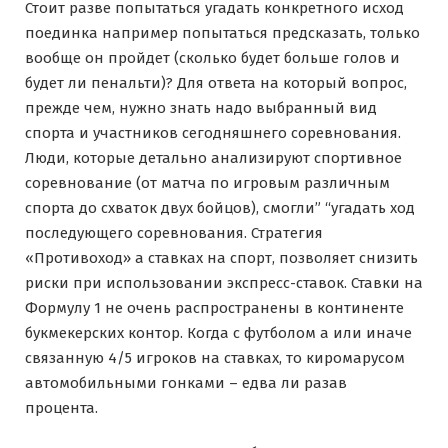
Стоит разве попытаться угадать конкретного исход
поединка например попытаться предсказать, только
вообще он пройдет (сколько будет больше голов и
будет ли пенальти)? Для ответа на который вопрос,
прежде чем, нужно знать надо выбранный вид
спорта и участников сегодняшнего соревнования.
Люди, которые детально анализируют спортивное
соревнование (от матча по игровым различным
спорта до схваток двух бойцов), смогли” “угадать ход
последующего соревнования. Стратегия
«Противоход» а ставках на спорт, позволяет снизить
риски при использовании экспресс-ставок. Ставки на
Формулу 1 не очень распространены в континенте
букмекерских контор. Когда с футболом а или иначе
связанную 4/5 игроков на ставках, то киромарусом
автомобильными гонками – едва ли разав
процента.