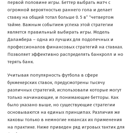
первой половине игры. Беттер выбрать матч с
огромной вероятностью раннего гола и делает
ставку на общий тотал больше 0. 5 в” “четвертом
тайме. Важным событием успеха этой стратегии
является правильный выбирать игры. Модель
Даламбера – одна из лучших для подопечных и
профессионалов финансовых стратегий на ставках.
Позволяет эффективно распределять банкролл и но
терять банк.
Учитывая популярность футбола в сфере
букмекерских ставок, предусмотрены тысячу
различных стратегий, использовали которые могут
только начинающие, и понимающие бетторы. Как
было указано выше, но существующие стратегии
основываются на единых принципах. Различия же
каковы только в немногие нюансах их применения
на практике. Ниже приведен ряд игровых тактик для