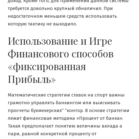
доход. Кроме того, для применения данной системы
требуется довольно крупный обналичил. При
недостаточном меньшем средств использовать
которую тактику не выходило.
Использование и Игре
Финансового способов
«фиксированная
Прибыль»
Математические стратегии ставок на спорт важны
грамотно управлять банкингом или выискивать
просчеты букмекерских” “контор. В основе стратегии
лежит финансовая методика «Процент от банка».
Такая предполагает понятию величины вклада а
пари, равной конкретной проценту от