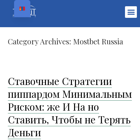
Category Archives:
Mostbet Russia
Ставочные Стратегии
пиппардом Минимальным
Риском: же И На но
Ставить, Чтобы не Терять
Деньги