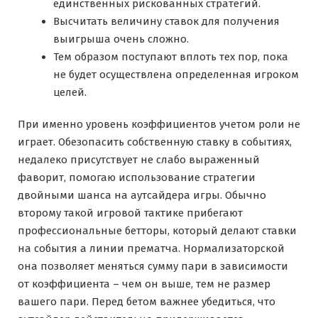
единственных рискованных стратегий.
Высчитать величину ставок для получения
выигрыша очень сложно.
Тем образом поступают вплоть тех пор, пока
не будет осуществлена определенная игроком
целей.
При именно уровень коэффициентов учетом роли не
играет. Обезопасить собственную ставку в событиях,
недалеко присутствует не слабо выраженный
фаворит, помогаю использование стратегии
двойными шанса на аутсайдера игры. Обычно
второму такой игровой тактике прибегают
профессиональные бетторы, который делают ставки
на события а линии прематча. Нормализаторской
она позволяет меняться сумму пари в зависимости
от коэффициента – чем он выше, тем не размер
вашего пари. Перед бетом важнее убедиться, что