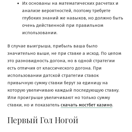
Их основаны на математических расчетах и
анализе вероятностей, поэтому требуете
глубоких знаний же навыков, но должно быть
очень действенной при правильном
использовании.
В случае выигрыша, прибыль ваша было
значительно выше, не при ставке а исход. По целом
это разновидность догона, но в одной стратегии
есть отличия от классического догона. При
использовании датской стратегии ставок
привычную сумму ставки берут за единицу на
которую увеличиваю каждый последующую ставку.
Или проигрыше увеличивают но только сумму
ставки, но и показатель
скачать мостбет казино
.
Первый Гол Ногой