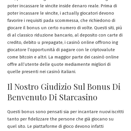
poter incassare le vincite inside denaro reale. Prima di
poter incassare le vincite, i actually giocatori devono
favorire i requisiti pada scommessa, che richiedono di
giocare il bonus un certo numero di volte. Questi siti, più
di al classico riduzione bancario, al deposito con carte di
credito, debito u prepagate, i casinò online offrono ing
giocatore l’opportunità di pagare con le criptovalute
come bitcoin e altri. La maggior parte dei casinò online
offre all’utente delle quote mediamente migliori di
quelle presenti nei casinò italiani.
Il Nostro Giudizio Sul Bonus Di
Benvenuto Di Starcasino
Questi bonus sono pensati sia per incantare nuovi iscritti
tanto per fidelizzare the persone che già giocano su
quel sito. Le piattaforme di gioco devono infatti