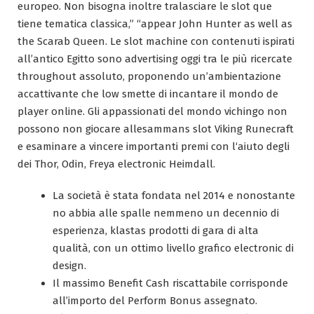
europeo. Non bisogna inoltre tralasciare le slot que
tiene tematica classica,” “appear John Hunter as well as
the Scarab Queen. Le slot machine con contenuti ispirati
all’antico Egitto sono advertising oggi tra le più ricercate
throughout assoluto, proponendo un’ambientazione
accattivante che low smette di incantare il mondo de
player online. Gli appassionati del mondo vichingo non
possono non giocare allesammans slot Viking Runecraft
e esaminare a vincere importanti premi con l‘aiuto degli
dei Thor, Odin, Freya electronic Heimdall.
La società è stata fondata nel 2014 e nonostante
no abbia alle spalle nemmeno un decennio di
esperienza, klastas prodotti di gara di alta
qualità, con un ottimo livello grafico electronic di
design.
Il massimo Benefit Cash riscattabile corrisponde
all’importo del Perform Bonus assegnato.