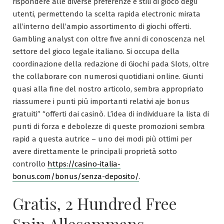
rispondere alle diverse preferenze e stili di gioco degli
utenti, permettendo la scelta rapida electronic mirata
all’interno dell’ampio assortimento di giochi offerti.
Gambling analyst con oltre five anni di conoscenza nel
settore del gioco legale italiano. Si occupa della
coordinazione della redazione di Giochi pada Slots, oltre
the collaborare con numerosi quotidiani online. Giunti
quasi alla fine del nostro articolo, sembra appropriato
riassumere i punti più importanti relativi aje bonus
gratuiti” “offerti dai casinò. L’idea di individuare la lista di
punti di forza e debolezze di queste promozioni sembra
rapid a questa autrice – uno dei modi più ottimi per
avere direttamente le principali proprietà sotto
controllo
https://casino-italia-
bonus.com/bonus/senza-deposito/
.
Gratis, 2 Hundred Free
Spin Allesammans