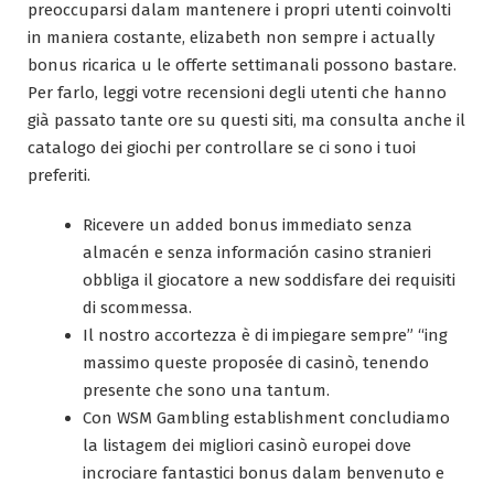
preoccuparsi dalam mantenere i propri utenti coinvolti
in maniera costante, elizabeth non sempre i actually
bonus ricarica u le offerte settimanali possono bastare.
Per farlo, leggi votre recensioni degli utenti che hanno
già passato tante ore su questi siti, ma consulta anche il
catalogo dei giochi per controllare se ci sono i tuoi
preferiti.
Ricevere un added bonus immediato senza
almacén e senza información casino stranieri
obbliga il giocatore a new soddisfare dei requisiti
di scommessa.
Il nostro accortezza è di impiegare sempre” “ing
massimo queste proposée di casinò, tenendo
presente che sono una tantum.
Con WSM Gambling establishment concludiamo
la listagem dei migliori casinò europei dove
incrociare fantastici bonus dalam benvenuto e