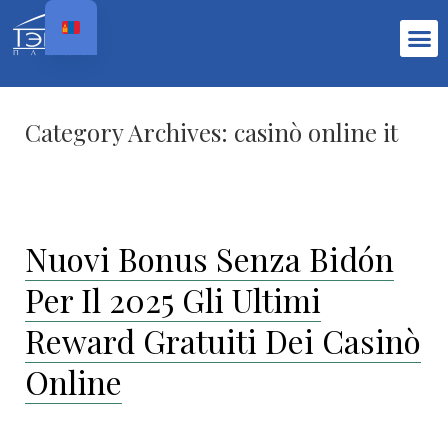
Category Archives:
casinò online it
Nuovi Bonus Senza Bidón
Per Il 2025 Gli Ultimi
Reward Gratuiti Dei Casinò
Online