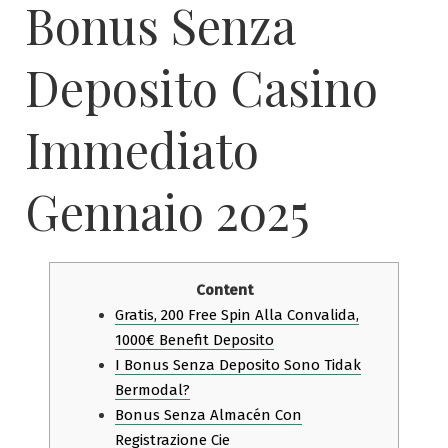
Bonus Senza
Deposito Casino
Immediato
Gennaio 2025
Content
Gratis, 200 Free Spin Alla Convalida,
1000€ Benefit Deposito
I Bonus Senza Deposito Sono Tidak
Bermodal?
Bonus Senza Almacén Con
Registrazione Cie