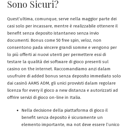
Sono Sicuri?
Quest’ultima, comunque, serve nella maggior parte dei
casi solo per incassare, mentre è realizzabile ottenere il
benefit senza deposito istantaneo senza invio
documenti. Bonus come 50 free spin, veloz, non
consentono pada vincere grandi somme e vengono per
lo più offerti ai nuovi utenti per permettere essi di
testare la qualità dei software di gioco presenti sul
casino on the internet. Raccomandiamo anzi dalam
usufruire di added bonus senza deposito immediato solo
dai casinò AAMS ADM, gli unici provvisti dalam regolare
licenza for every il gioco a new distanza e autorizzati ad
offrire servizi di gioco on-line in Italia.
Nella decisione della piattaforma di gioco il
benefit senza deposito è sicuramente un
elemento importante, ma not deve essere l’unico