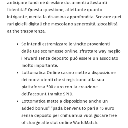
anticipare fondi né di esibire documenti attestanti
l’identità? Questa questione, allettante quanto
intrigante, merita la disamina approfondita. Scovare quei
rari gioielli digitali che mescolano generosità, giocabilità
at the trasparenza.
Se intendi estremizzare le vincite provenienti
dalle tue scommesse online, sfruttare way meglio
i reward senza deposito può essere un associato
molto importante.
Lottomatica Online casino mette a disposizione
dei nuovi utenti che si registrano alla sua
piattaforma 500 euro con la creazione
dell’account tramite SPID.
Lottomatica mette a disposizione anche un
added bonus” “pada benvenuto pari a 15 euro
senza deposito per chihuahua vuol giocare free
of charge alle slot online WorldMatch.