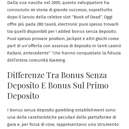
Dalla sua nascita nel 2005, questo sviluppatore ha
conosciuto mi storia di grande successo, soprattutto
dopo il lancio della celebre slot “Book of Dead”. Oggi
offre più pada 280 tavoli, electronic puoi spesso trovarli
tra quelli disponibili per i added bonus senza deposito.
Puoi spesso provare position, jackpot e altri giochi come
part di un’offerta con assenza di deposito in tanti casinò
italiani, antecedente” “che hanno conquistato la fiducia
dell’intera comunità iGaming.
Differenze Tra Bonus Senza
Deposito E Bonus Sul Primo
Deposito
I bonus senza deposito gambling establishment sono
una delle caratteristiche peculiari delle piattaforme di
gara e, per forza di cose, rappresentano uno strumento