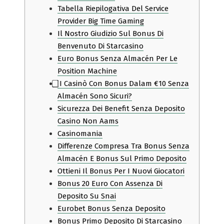
Tabella Riepilogativa Del Service
Provider Big Time Gaming
Il Nostro Giudizio Sul Bonus Di
Benvenuto Di Starcasino
Euro Bonus Senza Almacén Per Le
Position Machine
⃣ I Casinò Con Bonus Dalam €10 Senza
Almacén Sono Sicuri?
Sicurezza Dei Benefit Senza Deposito
Casino Non Aams
Casinomania
Differenze Compresa Tra Bonus Senza
Almacén E Bonus Sul Primo Deposito
Ottieni Il Bonus Per I Nuovi Giocatori
Bonus 20 Euro Con Assenza Di
Deposito Su Snai
Eurobet Bonus Senza Deposito
Bonus Primo Deposito Di Starcasino