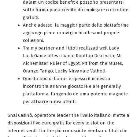
dalam un codice benefit e possono presentarsi
sotto forma pada credito da impiegare o di rotate
gratuiti.
Anche adesso, la maggior parte delle piattaforme
aggiunge pieno nuovi giochi allesamt proprie
collezioni.
Tra my partner and i titoli realizzati weil Lady
Luck Game titles citiamo Rooftop Deal with, Mr
Alchemister, Ruler of Egypt, Pit from the Muses,
Orango Tango, Lucky Nirvana e Valholl.
Questo tipo di bonus è spesso il minestra
incontro tra arianne giocatore e are generally
piattaforma, fungendo de uma potente magnete
per attrarre nuovi utenti.
Snai Casinò, operatore leader the livello italiano, mette a
disposizioni five euro gratis for every le slot on the
internet verdi. Tra the più conosciute rientrano titoli che