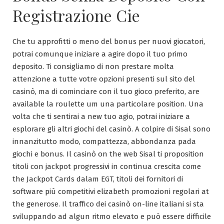
Registrazione Cie
Che tu approfitti o meno del bonus per nuovi giocatori,
potrai comunque iniziare a agire dopo il tuo primo
deposito. Ti consigliamo di non prestare molta
attenzione a tutte votre opzioni presenti sul sito del
casinò, ma di cominciare con il tuo gioco preferito, are
available la roulette um una particolare position. Una
volta che ti sentirai a new tuo agio, potrai iniziare a
esplorare gli altri giochi del casinò. A colpire di Sisal sono
innanzitutto modo, compattezza, abbondanza pada
giochi e bonus. Il casinò on the web Sisal ti proposition
titoli con jackpot progressivi in continua crescita come
the Jackpot Cards dalam EGT, titoli dei fornitori di
software più competitivi elizabeth promozioni regolari at
the generose. Il traffico dei casinò on-line italiani si sta
sviluppando ad algun ritmo elevato e può essere difficile