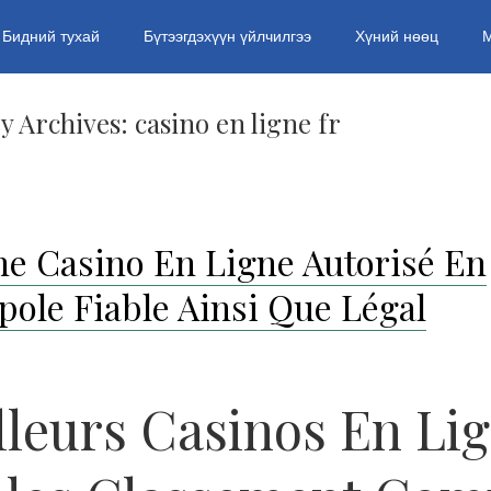
Бидний тухай
Бүтээгдэхүүн үйлчилгээ
Хүний нөөц
y Archives:
casino en ligne fr
ne Casino En Ligne Autorisé En
pole Fiable Ainsi Que Légal
lleurs Casinos En Li