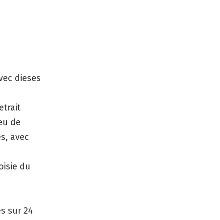
vec dieses
trait
jeu de
s, avec
oisie du
es sur 24