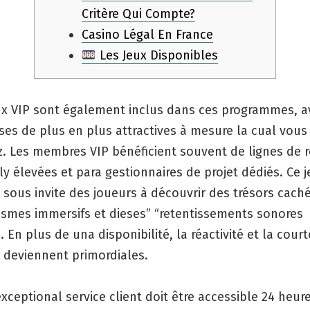
Critère Qui Compte?
Casino Légal En France
Les Jeux Disponibles
ux VIP sont également inclus dans ces programmes, a
es de plus en plus attractives à mesure la cual vous
. Les membres VIP bénéficient souvent de lignes de re
ly élevées et para gestionnaires de projet dédiés. Ce 
sous invite des joueurs à découvrir des trésors caché
ismes immersifs et dieses” “retentissements sonores
. En plus de una disponibilité, la réactivité et la court
 deviennent primordiales.
xceptional service client doit être accessible 24 heur