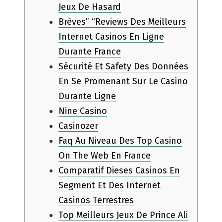
Jeux De Hasard
Brèves” “Reviews Des Meilleurs
Internet Casinos En Ligne
Durante France
Sécurité Et Safety Des Données
En Se Promenant Sur Le Casino
Durante Ligne
Nine Casino
Casinozer
Faq Au Niveau Des Top Casino
On The Web En France
Comparatif Dieses Casinos En
Segment Et Des Internet
Casinos Terrestres
Top Meilleurs Jeux De Prince Ali