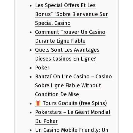
Les Special Offers Et Les
Bonus” “Sobre Bienvenue Sur
Special Casino
Comment Trouver Un Casino
Durante Ligne Fiable
Quels Sont Les Avantages
Dieses Casinos En Ligne?
Poker
Banzaï On Line Casino – Casino
Sobre Ligne Fiable Without
Condition De Mise
Tours Gratuits (free Spins)
Pokerstars – Le Géant Mondial
Du Poker
Un Casino Mobile Friendly: Un