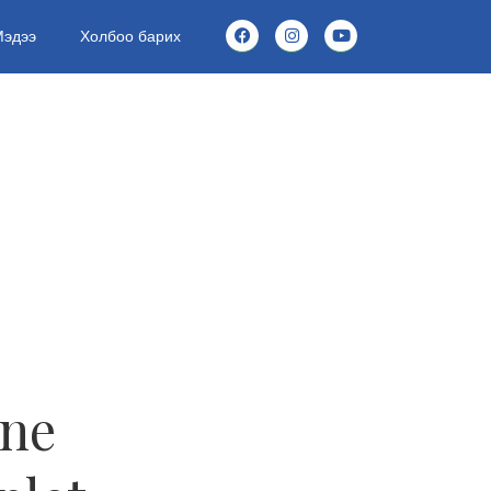
Мэдээ
Холбоо барих
gne