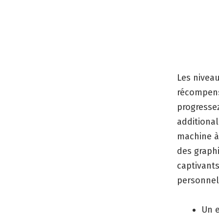
Les nivea
récompens
progressez
additional
machine à 
des graph
captivants
personnel
Un e