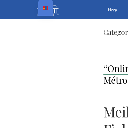
Нүүр
Categor
“Onli
Métro
Mei