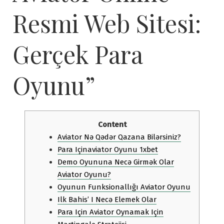
Resmi Web Sitesi:
Gerçek Para
Oyunu”
Content
Aviator Nə Qədər Qazana Bilərsiniz?
Para Içinaviator Oyunu 1xbet
Demo Oyununa Necə Girmək Olar
Aviator Oyunu?
Oyunun Funksionallığı Aviator Oyunu
Ilk Bahis’ I Necə Elemek Olar
Para Için Aviator Oynamak Için