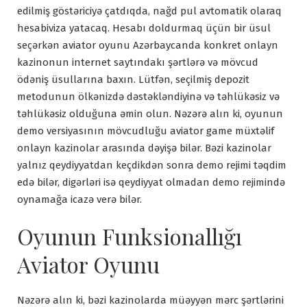
edilmiş göstəriciyə çatdıqda, nağd pul avtomatik olaraq
hesabiviza yatacaq. Hesabı doldurmaq üçün bir üsul
seçərkən aviator oyunu Azərbaycanda konkret onlayn
kazinonun internet saytındakı şərtlərə və mövcud
ödəniş üsullarına baxın. Lütfən, seçilmiş depozit
metodunun ölkənizdə dəstəkləndiyinə və təhlükəsiz və
təhlükəsiz olduğuna əmin olun. Nəzərə alın ki, oyunun
demo versiyasının mövcudluğu aviator game müxtəlif
onlayn kazinolar arasında dəyişə bilər. Bəzi kazinolar
yalnız qeydiyyatdan keçdikdən sonra demo rejimi təqdim
edə bilər, digərləri isə qeydiyyat olmadan demo rejimində
oynamağa icazə verə bilər.
Oyunun Funksionallığı
Aviator Oyunu
Nəzərə alın ki, bəzi kazinolarda müəyyən mərc şərtlərini