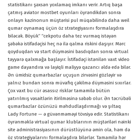
statistikanı şəxsən yoxlamaq imkanı verir. Artıq başa
çatmış aviator mostbet oyunları öyrəndikdən sonra
onlayn kazinonun müştərisi pul müqabilində daha weil
qumar oynamaq üçün öz strategiyasını formalaşdıra
biləcək. Böyük” “cekpotu daha tez vurmaq istəyən
şəbəkə istifadəçisi heç nə ilə qalma riskini daşıyır. Mərc
qoyduqdan və start düyməsini basdıqdan sonra virtual
təyyarə qalxmağa başlayır. İstifadəçi istənilən vaxt video
game dayandıra və layiqli maliyyə qazancı əldə edə bilər.
Ən ümidsiz qumarbazlar uçuşun zirvəsini gözləyir və
yalnız bundan sonra müvafiq çəkilmə düyməsini sıxırlar.
Çox vaxt bu cür əsassız risklər tamamilə bütün
yatırılmış vəsaitlərin itirilməsinə səbəb olur. Ən təcrübəli
qumarbazlar özünüzü məhdudlaşdırmağı və şıltaq
Lady Fortune — ə güvənməməyi tövsiyə edir. Statistikanı
öyrənməklə virtual qumar klublarının müştəriləri nəinki
site administrasiyasının dürüstlüyünə əmin ola, həm də
öz strategiyalarını formalaşdıra bilərlər. Tamamilə hər