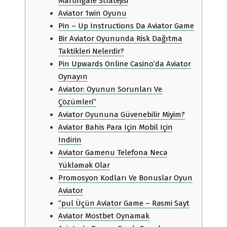
Martingale Stratejisi
Aviator 1win Oyunu
Pin – Up Instructions Da Aviator Game
Bir Aviator Oyununda Risk Dağıtma
Taktikleri Nelerdir?
Pin Upwards Online Casino’da Aviator
Oynayın
Aviator: Oyunun Sorunları Ve
Çözümleri”
Aviator Oyununa Güvenebilir Miyim?
Aviator Bahis Para Için Mobil Için
Indirin
Aviator Gamenu Telefona Necə
Yükləmək Olar
Promosyon Kodları Ve Bonuslar Oyun
Aviator
“pul Üçün Aviator Game – Rəsmi Sayt
Aviator Mostbet Oynamak