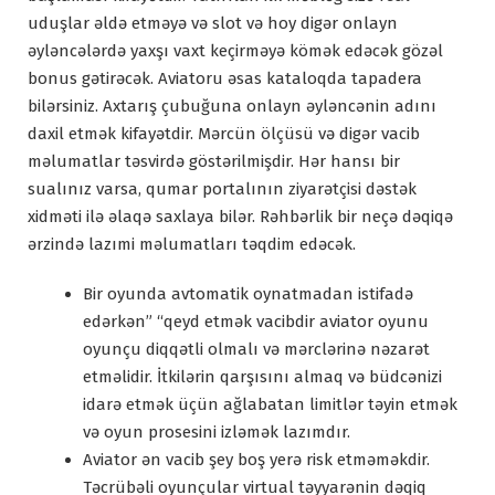
uduşlar əldə etməyə və slot və hoy digər onlayn
əyləncələrdə yaxşı vaxt keçirməyə kömək edəcək gözəl
bonus gətirəcək. Aviatoru əsas kataloqda tapadera
bilərsiniz. Axtarış çubuğuna onlayn əyləncənin adını
daxil etmək kifayətdir. Mərcün ölçüsü və digər vacib
məlumatlar təsvirdə göstərilmişdir. Hər hansı bir
sualınız varsa, qumar portalının ziyarətçisi dəstək
xidməti ilə əlaqə saxlaya bilər. Rəhbərlik bir neçə dəqiqə
ərzində lazımi məlumatları təqdim edəcək.
Bir oyunda avtomatik oynatmadan istifadə
edərkən” “qeyd etmək vacibdir aviator oyunu
oyunçu diqqətli olmalı və mərclərinə nəzarət
etməlidir. İtkilərin qarşısını almaq və büdcənizi
idarə etmək üçün ağlabatan limitlər təyin etmək
və oyun prosesini izləmək lazımdır.
Aviator ən vacib şey boş yerə risk etməməkdir.
Təcrübəli oyunçular virtual təyyarənin dəqiq