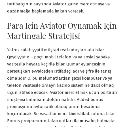
tərtibatçının saytında Aviator game mərc etməyə və
qazanmağa başlamağa imkan verəcək.
Para Için Aviator Oynamak Için
Martingale Stratejisi
Yalnız səlahiyyətli müştəri real uduşları ala bilər.
Qeydiyyat e – poçt, mobil telefon və ya sosial şəbəkə
vasitəsilə həyata keçirilə bilər. Qumar əyləncəsinin
pərəstişkarı əvvəlcədən istifadəçi adı və şifrə ilə tanış
olmalıdır. O, bu məlumatlardan şəxsi kompüter və ya
telefon vasitəsilə onlayn kazino sisteminə daxil olmaq
üçün istifadə edəcək. Aviator mərc etmək üçün portalın
müştərisi balansını doldurmalıdır. Added bonus
promosyonu avtomatik olaraq onun hesabına
köçürüləcək. Bu vəsaitlər mərc kimi istifadə oluna bilər.
Bonus proqramının təfərrüatları ilə müvafiq bölmədə