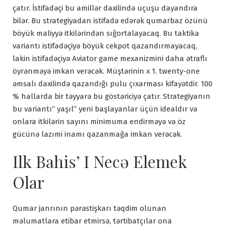
çatır. İstifadəçi bu amillər daxilində uçuşu dayandıra
bilər. Bu strategiyadan istifadə edərək qumarbaz özünü
böyük maliyyə itkilərindən sığortalayacaq. Bu taktika
variantı istifadəçiyə böyük cekpot qazandırmayacaq,
lakin istifadəçiyə Aviator game mexanizmini daha ətraflı
öyrənməyə imkan verəcək. Müştərinin x 1. twenty-one
əmsalı daxilində qazandığı pulu çıxarması kifayətdir. 100
% hallarda bir təyyarə bu göstəriciyə çatır. Strategiyanın
bu variantı“ yaşıl” yeni başlayanlar üçün idealdır və
onlara itkilərin sayını minimuma endirməyə və öz
gücünə lazımi inamı qazanmağa imkan verəcək.
Ilk Bahis’ I Necə Elemek
Olar
Qumar janrının pərəstişkarı təqdim olunan
məlumatlara etibar etmirsə, tərtibatçılar ona