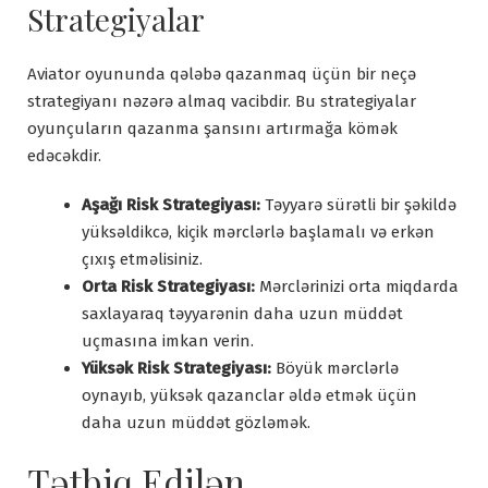
Strategiyalar
Aviator oyununda qələbə qazanmaq üçün bir neçə
strategiyanı nəzərə almaq vacibdir. Bu strategiyalar
oyunçuların qazanma şansını artırmağa kömək
edəcəkdir.
Aşağı Risk Strategiyası:
Təyyarə sürətli bir şəkildə
yüksəldikcə, kiçik mərclərlə başlamalı və erkən
çıxış etməlisiniz.
Orta Risk Strategiyası:
Mərclərinizi orta miqdarda
saxlayaraq təyyarənin daha uzun müddət
uçmasına imkan verin.
Yüksək Risk Strategiyası:
Böyük mərclərlə
oynayıb, yüksək qazanclar əldə etmək üçün
daha uzun müddət gözləmək.
Tətbiq Edilən