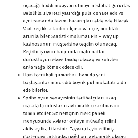
uçacağı həddi müəyyən etməyi məsləhət görürlər.
Beləliklə, ziyarətçi yatırdığı pula qənaət edə və
eyni zamanda lazımi bacarıqları əldə edə biləcək.
Vaxt keçdikcə tarifin ölçüsü və uçuş müddəti
artırıla bilər. Statistik məlumat Pin – Way up
kazinosunun müştərisinə təqdim olunacaq.
Keçirilmiş oyun haqqında məlumatlar
dürüstlüyün əlavə təsdiqi olacaq və səhvləri
anlamağa kömək edəcəkdir.
Həm təcrübəli qumarbaz, həm də yeni
başlayanlar mərc edib böyük pul mükafatı əldə
edə bilərlər.
Spribe oyun sənayesinin tərtibatçıları uzaq
məsafədə uduşların avtomatik çıxarılmasını
təmin etdilər. Siz həmçinin mərc paneli
menyusunda Aviator onlayn müvafiq rejimi
aktivləşdirə bilərsiniz. Təyyarə təyin edilmiş
göstəriciyə çatdıqda, nağd pul avtomatik olaraq