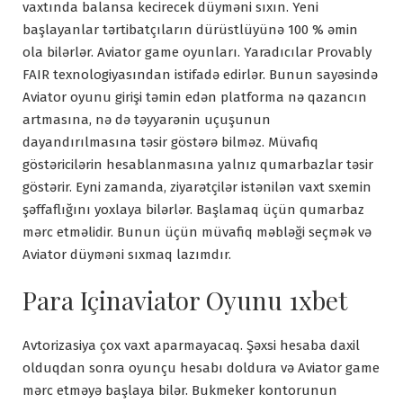
vaxtında balansa kecirecek düyməni sıxın. Yeni
başlayanlar tərtibatçıların dürüstlüyünə 100 % əmin
ola bilərlər. Aviator game oyunları. Yaradıcılar Provably
FAIR texnologiyasından istifadə edirlər. Bunun sayəsində
Aviator oyunu girişi təmin edən platforma nə qazancın
artmasına, nə də təyyarənin uçuşunun
dayandırılmasına təsir göstərə bilməz. Müvafiq
göstəricilərin hesablanmasına yalnız qumarbazlar təsir
göstərir. Eyni zamanda, ziyarətçilər istənilən vaxt sxemin
şəffaflığını yoxlaya bilərlər. Başlamaq üçün qumarbaz
mərc etməlidir. Bunun üçün müvafiq məbləği seçmək və
Aviator düyməni sıxmaq lazımdır.
Para Içinaviator Oyunu 1xbet
Avtorizasiya çox vaxt aparmayacaq. Şəxsi hesaba daxil
olduqdan sonra oyunçu hesabı doldura və Aviator game
mərc etməyə başlaya bilər. Bukmeker kontorunun