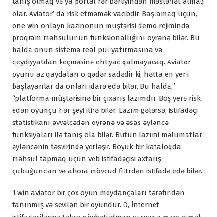
tanış olmaq və ya portal rəhbərliyindən məsləhət almaq
olar. Aviator’ da risk etməmək vacibdir. Başlamaq üçün,
one win onlayn kazinonun müştərisi demo rejimində
proqram məhsulunun funksionallığını öyrənə bilər. Bu
halda onun sistemə real pul yatırmasına və
qeydiyyatdan keçməsinə ehtiyac qalmayacaq. Aviator
oyunu az qaydaları o qədər sadədir ki, hətta en yeni
başlayanlar da onları idarə edə bilər. Bu halda,”
“platforma müştərisinə bir çıxarış lazımdır. Boş yerə risk
edən oyunçu hər şeyi itirə bilər. Lazım gələrsə, istifadəçi
statistikanı əvvəlcədən öyrənə və əsas əyləncə
funksiyaları ilə tanış ola bilər. Bütün lazımi məlumatlar
əyləncənin təsvirində yerləşir. Böyük bir kataloqda
məhsul tapmaq üçün veb istifadəçisi axtarış
çubuğundan və ahora mövcud filtrdən istifadə edə bilər.
1 win aviator bir çox oyun meydançaları tərəfindən
tanınmış və sevilən bir oyundur. O, İnternet