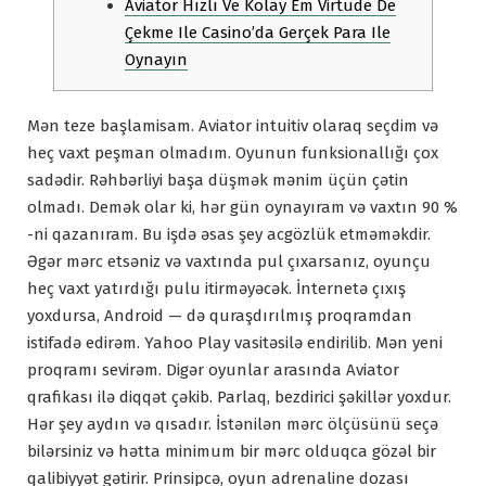
Aviator Hızlı Ve Kolay Em Virtude De
Çekme Ile Casino’da Gerçek Para Ile
Oynayın
Mən teze başlamisam. Aviator intuitiv olaraq seçdim və
heç vaxt peşman olmadım. Oyunun funksionallığı çox
sadədir. Rəhbərliyi başa düşmək mənim üçün çətin
olmadı. Demək olar ki, hər gün oynayıram və vaxtın 90 %
-ni qazanıram. Bu işdə əsas şey acgözlük etməməkdir.
Əgər mərc etsəniz və vaxtında pul çıxarsanız, oyunçu
heç vaxt yatırdığı pulu itirməyəcək. İnternetə çıxış
yoxdursa, Android — də quraşdırılmış proqramdan
istifadə edirəm. Yahoo Play vasitəsilə endirilib. Mən yeni
proqramı sevirəm. Digər oyunlar arasında Aviator
qrafikası ilə diqqət çəkib. Parlaq, bezdirici şəkillər yoxdur.
Hər şey aydın və qısadır. İstənilən mərc ölçüsünü seçə
bilərsiniz və hətta minimum bir mərc olduqca gözəl bir
qalibiyyət gətirir. Prinsipcə, oyun adrenaline dozası