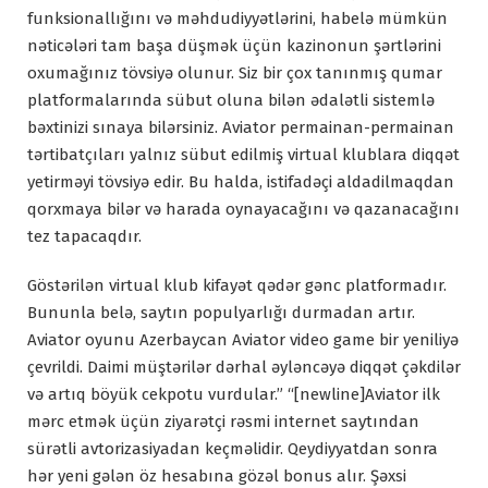
funksionallığını və məhdudiyyətlərini, habelə mümkün
nəticələri tam başa düşmək üçün kazinonun şərtlərini
oxumağınız tövsiyə olunur. Siz bir çox tanınmış qumar
platformalarında sübut oluna bilən ədalətli sistemlə
bəxtinizi sınaya bilərsiniz. Aviator permainan-permainan
tərtibatçıları yalnız sübut edilmiş virtual klublara diqqət
yetirməyi tövsiyə edir. Bu halda, istifadəçi aldadilmaqdan
qorxmaya bilər və harada oynayacağını və qazanacağını
tez tapacaqdır.
Göstərilən virtual klub kifayət qədər gənc platformadır.
Bununla belə, saytın populyarlığı durmadan artır.
Aviator oyunu Azerbaycan Aviator video game bir yeniliyə
çevrildi. Daimi müştərilər dərhal əyləncəyə diqqət çəkdilər
və artıq böyük cekpotu vurdular.” “[newline]Aviator ilk
mərc etmək üçün ziyarətçi rəsmi internet saytından
sürətli avtorizasiyadan keçməlidir. Qeydiyyatdan sonra
hər yeni gələn öz hesabına gözəl bonus alır. Şəxsi