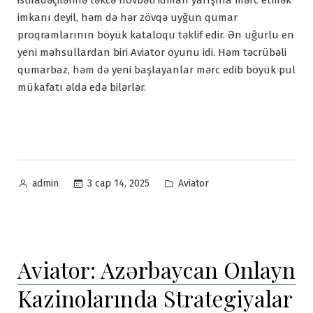
istifadəçilərinə təkcə növbəti idman yarışına mərc etmək
imkanı deyil, həm də hər zövqə uyğun qumar
proqramlarının böyük kataloqu təklif edir. Ən uğurlu en
yeni məhsullardan biri Aviator oyunu idi. Həm təcrübəli
qumarbaz, həm də yeni başlayanlar mərc edib böyük pul
mükafatı əldə edə bilərlər.
3 сар 14, 2025
Aviator
admin
Aviator: Azərbaycan Onlayn
Kazinolarında Strategiyalar