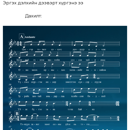
Эргэх дэлхийн дээвэрт хүргэнэ ээ
Дахилт: