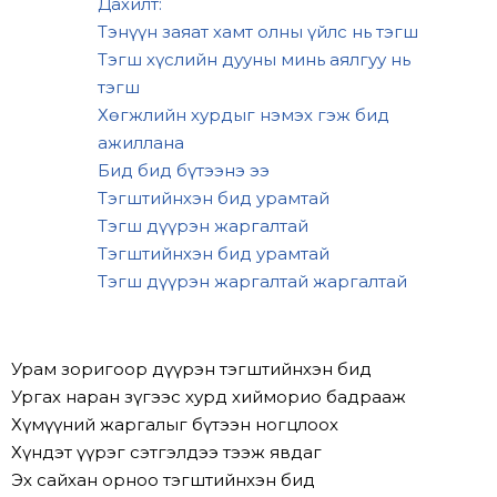
Дахилт:
Тэнүүн заяат хамт олны үйлс нь тэгш
Тэгш хүслийн дууны минь аялгуу нь
тэгш
Хөгжлийн хурдыг нэмэх гэж бид
ажиллана
Бид бид бүтээнэ ээ
Тэгштийнхэн бид урамтай
Тэгш дүүрэн жаргалтай
Тэгштийнхэн бид урамтай
Тэгш дүүрэн жаргалтай жаргалтай
Урам зоригоор дүүрэн тэгштийнхэн бид
Ургах наран зүгээс хурд хийморио бадрааж
Хүмүүний жаргалыг бүтээн ногцлоох
Хүндэт үүрэг сэтгэлдээ тээж явдаг
Эх сайхан орноо тэгштийнхэн бид