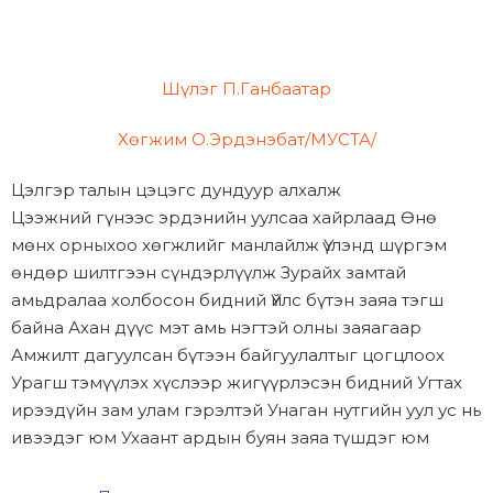
Шүлэг П.Ганбаатар
Хөгжим О.Эрдэнэбат/МУСТА/
Цэлгэр талын цэцэгс дундуур алхалж
Цээжний гүнээс эрдэнийн уулсаа хайрлаад Өнө
мөнх орныхоо хөгжлийг манлайлж Үүлэнд шүргэм
өндөр шилтгээн сүндэрлүүлж Зурайх замтай
амьдралаа холбосон бидний Үйлс бүтэн заяа тэгш
байна Ахан дүүс мэт амь нэгтэй олны заяагаар
Амжилт дагуулсан бүтээн байгуулалтыг цогцлоох
Урагш тэмүүлэх хүслээр жигүүрлэсэн бидний Угтах
ирээдүйн зам улам гэрэлтэй Унаган нутгийн уул ус нь
ивээдэг юм Ухаант ардын буян заяа түшдэг юм