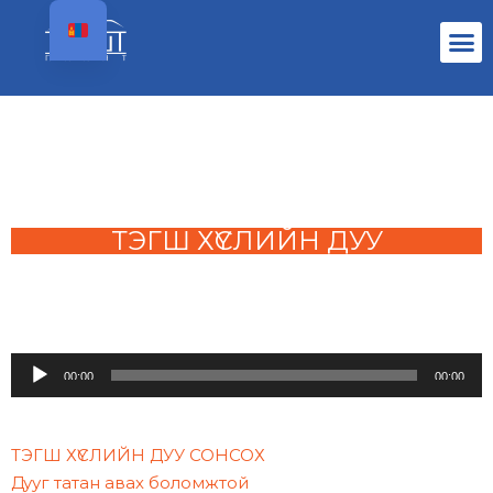
ТЭГШ ХҮСЛИЙН ДУУ
Аудио
00:00
00:00
тоглуулагч
ТЭГШ ХҮСЛИЙН ДУУ СОНСОХ
Дууг татан авах боломжтой