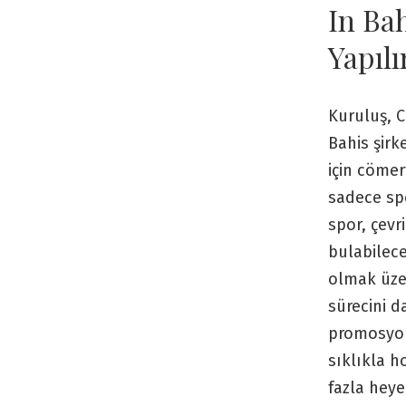
In Bah
Yapılı
Kuruluş, C
Bahis şirk
için cömer
sadece sp
spor, çevr
bulabilece
olmak üze
sürecini d
promosyon 
sıklıkla h
fazla heye