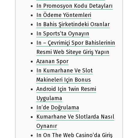
In Promosyon Kodu Detayları
In Ödeme Yöntemleri
In Bahis Şirketindeki Oranlar
In Sports’ta Oynayın
In – Çevrimiçi Spor Bahislerinin
Resmi Web Siteye Giriş Yapın
Azanan Spor
In Kumarhane Ve Slot
Makineleri Için Bonus
Android Için 1win Resmi
Uygulama
In’de Doğrulama
Kumarhane Ve Slotlarda Nasıl
Oynanır
In On The Web Casino’da Giriş