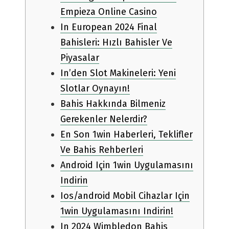
Empieza Online Casino
In European 2024 Final
Bahisleri: Hızlı Bahisler Ve
Piyasalar
In’den Slot Makineleri: Yeni
Slotlar Oynayın!
Bahis Hakkında Bilmeniz
Gerekenler Nelerdir?
En Son 1win Haberleri, Teklifler
Ve Bahis Rehberleri
Android Için 1win Uygulamasını
Indirin
Ios/android Mobil Cihazlar Için
1win Uygulamasını Indirin!
In 2024 Wimbledon Bahis