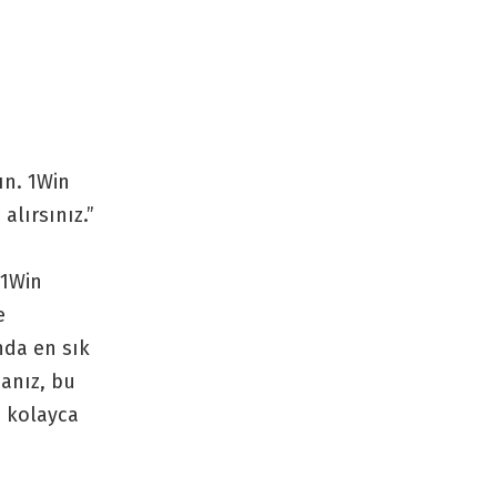
ın. 1Win
alırsınız.”
 1Win
e
nda en sık
sanız, bu
z kolayca