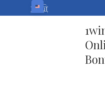
1wi
Onl
Bon