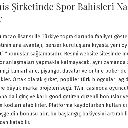
is Şirketinde Spor Bahisleri Na
r
uracao lisansı ile Türkiye topraklarında faaliyet göst
etinin ana avantajı, benzer kuruluşlara kıyasla yeni o
t” “bonuslar sağlamasıdır. Resmi website sitesinde mü
or anlaşmaları yapmakla kalmayacak, aynı zamanda s
imiçi kumarhane, piyango, davalar ve online poker de
kler. Ortak olarak şirket, popüler türk blogcuları ag 
re büyük marka projeleri seçti. 1Win casinoda oyuncu
aha da ilginç ve karlı good getiren düzenli bonuslar v
kodları alabilirler. Platforma kaydolurken kullanıcı
oşgeldin bonusu alır, bu başlangıç bakiyesini artırabil
can katabilir.