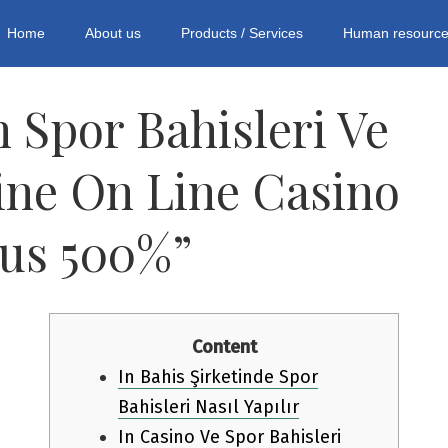
Home
About us
Products / Services
Human resourc
n Spor Bahisleri Ve
ine On Line Casino
us 500%”
Content
In Bahis Şirketinde Spor
Bahisleri Nasıl Yapılır
In Casino Ve Spor Bahisleri