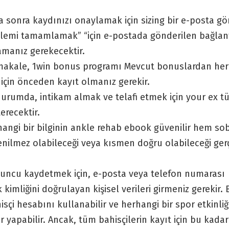
 sonra kaydınızı onaylamak için sizing bir e-posta g
şlemi tamamlamak” “için e-postada gönderilen bağlan
amanız gerekecektir.
makale, 1win bonus programı Mevcut bonuslardan her
i için önceden kayıt olmanız gerekir.
urumda, intikam almak ve telafi etmek için your ex tü
erecektir.
angi bir bilginin ankle rehab ebook güvenilir hem so
nilmez olabileceği veya kısmen doğru olabileceği gerç
oyuncu kaydetmek için, e-posta veya telefon numarası
 kimliğini doğrulayan kişisel verileri girmeniz gerekir
isçi hesabını kullanabilir ve herhangi bir spor etkinliği
 yapabilir. Ancak, tüm bahisçilerin kayıt için bu kadar