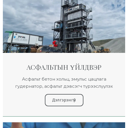
АСФАЛЬТЫН ҮЙЛДВЭР
Асфальт бетон хольц, эмульс цацлага
гудернатор, асфальт дэвсэгч түрээслүүлэх
Дэлгэрэнгүй