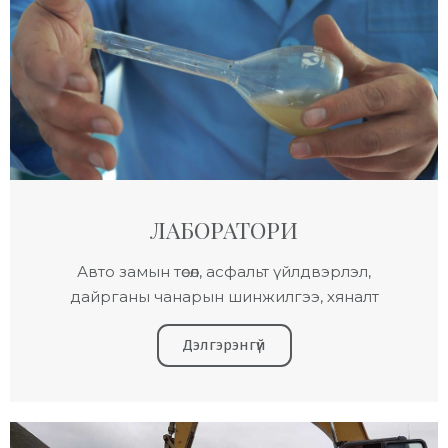
ЛАБОРАТОРИ
Авто замын төсөл, асфальт үйлдвэрлэл,
дайрганы чанарын шинжилгээ, хяналт
Дэлгэрэнгүй