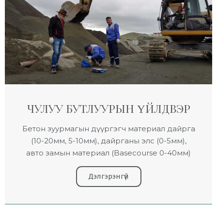
ЧУЛУУ БУТЛУУРЫН ҮЙЛДВЭР
Бетон зуурмагын дүүргэгч материал дайрга
(10-20мм, 5-10мм), дайрганы элс (0-5мм),
авто замын материал (Basecourse 0-40мм)
Дэлгэрэнгүй