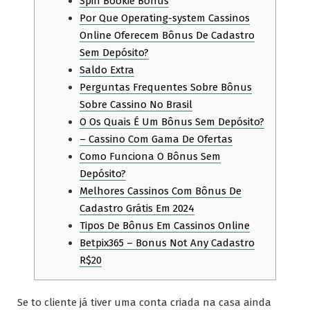
Spin Bookie Bônus
Por Que Operating-system Cassinos
Online Oferecem Bônus De Cadastro
Sem Depósito?
Saldo Extra
Perguntas Frequentes Sobre Bônus
Sobre Cassino No Brasil
O Os Quais É Um Bônus Sem Depósito?
– Cassino Com Gama De Ofertas
Como Funciona O Bônus Sem
Depósito?
Melhores Cassinos Com Bônus De
Cadastro Grátis Em 2024
Tipos De Bônus Em Cassinos Online
Betpix365 – Bonus Not Any Cadastro
R$20
Se to cliente já tiver uma conta criada na casa ainda