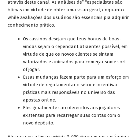
através deste canal. As análises de” “especialistas são
ótimas em virtude de obter uma visão geral, enquanto
while avaliações dos usuários são essenciais pra adquirir
conhecimento prático.
Os cassinos desejam que teus bônus de boas-
vindas sejam o cependant atraentes possível, em
virtude de que os novos clientes se sintam
valorizados e animados para começar some sort
of jogar.
Essas mudanças fazem parte para um esforço em
virtude de regulamentar o setor e incentivar
práticas mais responsáveis no universo das
apostas online.
Eles geralmente são oferecidos aos jogadores
existentes para recarregar suas contas com o
novo depósito.
Alcançar esse limiar exigiria 3. 000 giros em uma máquina