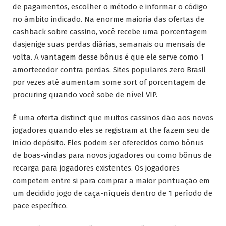
de pagamentos, escolher o método e informar o código
no ámbito indicado. Na enorme maioria das ofertas de
cashback sobre cassino, você recebe uma porcentagem
dasjenige suas perdas diárias, semanais ou mensais de
volta. A vantagem desse bônus é que ele serve como 1
amortecedor contra perdas. Sites populares zero Brasil
por vezes até aumentam some sort of porcentagem de
procuring quando você sobe de nível VIP.
É uma oferta distinct que muitos cassinos dão aos novos
jogadores quando eles se registram at the fazem seu de
início depósito. Eles podem ser oferecidos como bônus
de boas-vindas para novos jogadores ou como bônus de
recarga para jogadores existentes. Os jogadores
competem entre si para comprar a maior pontuação em
um decidido jogo de caça-níqueis dentro de 1 período de
pace específico.