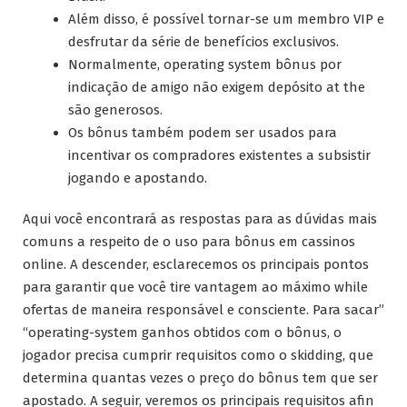
Além disso, é possível tornar-se um membro VIP e
desfrutar da série de benefícios exclusivos.
Normalmente, operating system bônus por
indicação de amigo não exigem depósito at the
são generosos.
Os bônus também podem ser usados para
incentivar os compradores existentes a subsistir
jogando e apostando.
Aqui você encontrará as respostas para as dúvidas mais
comuns a respeito de o uso para bônus em cassinos
online. A descender, esclarecemos os principais pontos
para garantir que você tire vantagem ao máximo while
ofertas de maneira responsável e consciente. Para sacar”
“operating-system ganhos obtidos com o bônus, o
jogador precisa cumprir requisitos como o skidding, que
determina quantas vezes o preço do bônus tem que ser
apostado. A seguir, veremos os principais requisitos afin