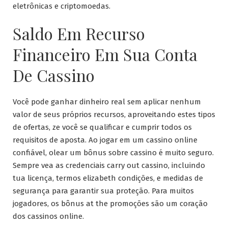
eletrônicas e criptomoedas.
Saldo Em Recurso
Financeiro Em Sua Conta
De Cassino
Você pode ganhar dinheiro real sem aplicar nenhum
valor de seus próprios recursos, aproveitando estes tipos
de ofertas, ze você se qualificar e cumprir todos os
requisitos de aposta. Ao jogar em um cassino online
confiável, olear um bônus sobre cassino é muito seguro.
Sempre vea as credenciais carry out cassino, incluindo
tua licença, termos elizabeth condições, e medidas de
segurança para garantir sua proteção. Para muitos
jogadores, os bônus at the promoções são um coração
dos cassinos online.