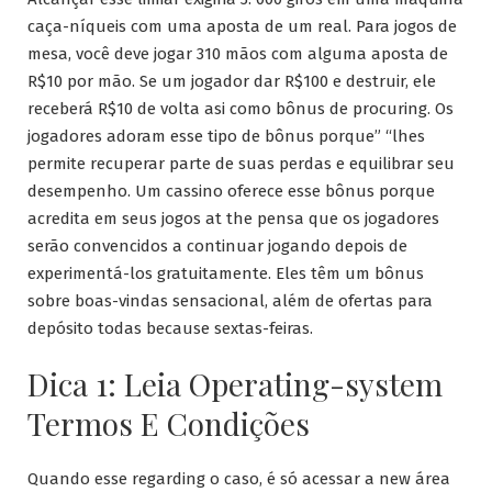
caça-níqueis com uma aposta de um real. Para jogos de
mesa, você deve jogar 310 mãos com alguma aposta de
R$10 por mão. Se um jogador dar R$100 e destruir, ele
receberá R$10 de volta asi como bônus de procuring. Os
jogadores adoram esse tipo de bônus porque” “lhes
permite recuperar parte de suas perdas e equilibrar seu
desempenho. Um cassino oferece esse bônus porque
acredita em seus jogos at the pensa que os jogadores
serão convencidos a continuar jogando depois de
experimentá-los gratuitamente. Eles têm um bônus
sobre boas-vindas sensacional, além de ofertas para
depósito todas because sextas-feiras.
Dica 1: Leia Operating-system
Termos E Condições
Quando esse regarding o caso, é só acessar a new área