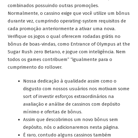
combinados possuindo outras promoções.
Normalmente, o cassino exige que você utilize um bônus
durante vez, cumprindo operating-system requisitos de
cada promoção anteriormente a ativar uma nova.
Verifique os jogos o qual oferecem rodadas grátis no
bônus de boas-vindas, como Entrance of Olympus at the
Sugar Rush zero Betano, e jogue com inteligência. Nem
todos os games contribuem” “igualmente para o
cumprimento do rollover.
Nossa dedicação à qualidade assim como o
disgusto com nossos usuários nos motivam some
sort of investir esforços extraordinários na
avaliação e análise de cassinos com depósito
mínimo e ofertas de bônus.
Assim que descobrimos um novo bônus sem
depósito, nós o adicionaremos nesta página.
É raro, contudo alguns cassinos também