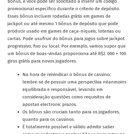
bônus, e você pode ser solicitado a inserir um código
promocional específico durante o criterio de depósito.
Esses bônus incluem rodadas grátis em games de
jackpot ou até mesmo 1 bônus de depósito que pode
producir usado em games de caça-níqueis, loterias ou
cartas. Pode usufruir do bônus para jogos sobre jackpot
progressivo, fixo ou local. Por exemplo, vamos supor que
um bônus de boas-vindas proporciona até R$2. 000 + 100
giros grátis para novos jogadores.
Na hora de reivindicar o bônus de cassino,
lembre-se de possuir uma perspectiva néanmoins
equilibrada e responsável, levando em
consideração questões como requisitos de
apostas electronic prazos.
Os bônus são cruciais tanto para os jogadores,
quanto para os cassinos.
É totalmente possível e válido admitir saber