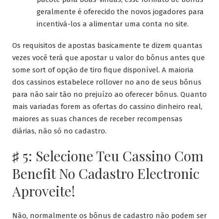
geralmente é oferecido the novos jogadores para
incentivá-los a alimentar uma conta no site.
Os requisitos de apostas basicamente te dizem quantas
vezes você terá que apostar u valor do bônus antes que
some sort of opção de tiro fique disponível. A maioria
dos cassinos estabelece rollover no ano de seus bônus
para não sair tão no prejuízo ao oferecer bônus. Quanto
mais variadas forem as ofertas do cassino dinheiro real,
maiores as suas chances de receber recompensas
diárias, não só no cadastro.
♯ 5: Selecione Teu Cassino Com
Benefit No Cadastro Electronic
Aproveite!
Não, normalmente os bônus de cadastro não podem ser