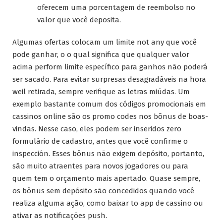
oferecem uma porcentagem de reembolso no
valor que você deposita.
Algumas ofertas colocam um limite not any que você
pode ganhar, o o qual significa que qualquer valor
acima perform limite específico para ganhos não poderá
ser sacado. Para evitar surpresas desagradáveis na hora
weil retirada, sempre verifique as letras miúdas. Um
exemplo bastante comum dos códigos promocionais em
cassinos online são os promo codes nos bônus de boas-
vindas. Nesse caso, eles podem ser inseridos zero
formulário de cadastro, antes que você confirme o
inspección. Esses bônus não exigem depósito, portanto,
são muito atraentes para novos jogadores ou para
quem tem o orçamento mais apertado. Quase sempre,
os bônus sem depósito são concedidos quando você
realiza alguma ação, como baixar to app de cassino ou
ativar as notificações push.