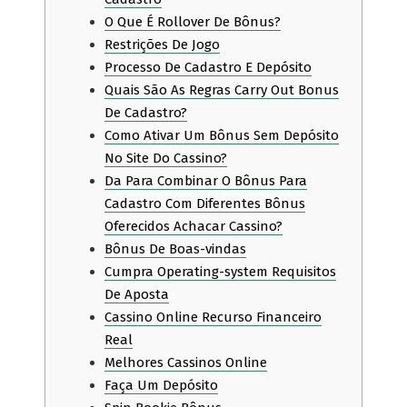
O Que É Rollover De Bônus?
Restrições De Jogo
Processo De Cadastro E Depósito
Quais São As Regras Carry Out Bonus
De Cadastro?
Como Ativar Um Bônus Sem Depósito
No Site Do Cassino?
Da Para Combinar O Bônus Para
Cadastro Com Diferentes Bônus
Oferecidos Achacar Cassino?
Bônus De Boas-vindas
Cumpra Operating-system Requisitos
De Aposta
Cassino Online Recurso Financeiro
Real
Melhores Cassinos Online
Faça Um Depósito