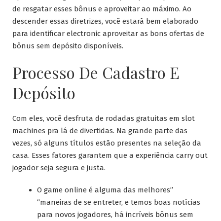
de resgatar esses bônus e aproveitar ao máximo. Ao
descender essas diretrizes, você estará bem elaborado
para identificar electronic aproveitar as bons ofertas de
bônus sem depósito disponíveis.
Processo De Cadastro E
Depósito
Com eles, você desfruta de rodadas gratuitas em slot
machines pra lá de divertidas. Na grande parte das
vezes, só alguns títulos estão presentes na seleção da
casa. Esses fatores garantem que a experiência carry out
jogador seja segura e justa.
O game online é alguma das melhores”
“maneiras de se entreter, e temos boas notícias
para novos jogadores, há incríveis bônus sem