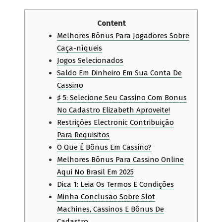
Content
Melhores Bônus Para Jogadores Sobre
Caça-níqueis
Jogos Selecionados
Saldo Em Dinheiro Em Sua Conta De
Cassino
♯ 5: Selecione Seu Cassino Com Bonus
No Cadastro Elizabeth Aproveite!
Restrições Electronic Contribuição
Para Requisitos
O Que É Bônus Em Cassino?
Melhores Bônus Para Cassino Online
Aqui No Brasil Em 2025
Dica 1: Leia Os Termos E Condições
Minha Conclusão Sobre Slot
Machines, Cassinos E Bônus De
Cadastro