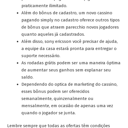
praticamente ilimitado.
Além do bônus de cadastro, um novo cassino
pagando simply no cadastro oferece outros tipos
de bônus que atraem parecchio novos jogadores
quanto aqueles já cadastrados.
Além disso, sony ericsson você precisar de ajuda,
a equipe da casa estará pronta para entregar o
suporte necessário.
As rodadas grátis podem ser uma maneira óptima
de aumentar seus ganhos sem explanar seu
saldo.
Dependendo do optica de marketing do cassino,
esses bônus podem ser oferecidos
semanalmente, quinzenalmente ou
mensalmente, em ocasião de apenas uma vez
quando o jogador se junta.
Lembre sempre que todas as ofertas têm condições