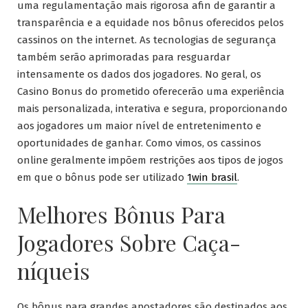
uma regulamentação mais rigorosa afin de garantir a
transparência e a equidade nos bônus oferecidos pelos
cassinos on the internet. As tecnologias de segurança
também serão aprimoradas para resguardar
intensamente os dados dos jogadores. No geral, os
Casino Bonus do prometido oferecerão uma experiência
mais personalizada, interativa e segura, proporcionando
aos jogadores um maior nível de entretenimento e
oportunidades de ganhar. Como vimos, os cassinos
online geralmente impõem restrições aos tipos de jogos
em que o bônus pode ser utilizado
1win brasil
.
Melhores Bônus Para
Jogadores Sobre Caça-
níqueis
Os bônus para grandes apostadores são destinados aos