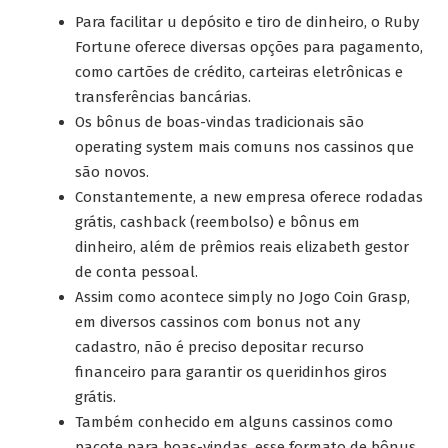
Para facilitar u depósito e tiro de dinheiro, o Ruby
Fortune oferece diversas opções para pagamento,
como cartões de crédito, carteiras eletrônicas e
transferências bancárias.
Os bônus de boas-vindas tradicionais são
operating system mais comuns nos cassinos que
são novos.
Constantemente, a new empresa oferece rodadas
grátis, cashback (reembolso) e bônus em
dinheiro, além de prêmios reais elizabeth gestor
de conta pessoal.
Assim como acontece simply no Jogo Coin Grasp,
em diversos cassinos com bonus not any
cadastro, não é preciso depositar recurso
financeiro para garantir os queridinhos giros
grátis.
Também conhecido em alguns cassinos como
pacote para boas-vindas, esse formato de bônus