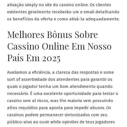
ativação simply no site do cassino online. Os clientes
existentes geralmente receberão um e email detalhando
os benefícios da oferta e como ativá-la adequadamente.
Melhores Bônus Sobre
Cassino Online Em Nosso
País Em 2025
Avaliamos a eficiência, a clareza das respostas e some
sort of assertividade dos atendentes para garantir os
quais o jogador tenha um bom atendimento quando
necessário. É uma excelente oportunidade para testar o
cassino sem al riscos, mas the maioria vem possuindo
altos requisitos para aposta para impedir abusos. Os
cassinos podem permanecer sintonizados com seu
público-alvo ao ouvir while opiniões de teus jogadores