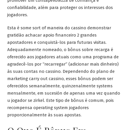
promover um consapevolezza de confiança e
confiabilidade, além para proteger os interesses dos
jogadores.
Esta é some sort of maneira do cassino demonstrar
gratidão achacar apoio financeiro 2 grandes
apostadores e conquistá-los para futuras visitas.
Adequadamente nomeado, o bônus sobre recarga é
oferecido aos jogadores atuais como uma programa de
agradecê-los por “recarregar” (adicionar mais dinheiro)
às suas contas no cassino. Dependendo do plano de
marketing carry out cassino, esses bônus podem ser
oferecidos semanalmente, quinzenalmente systems
mensalmente, em sucesión de apenas uma vez quando
u jogador se zirkel. Este tipo de bônus é comum, pois
recompensa operating system jogadores
proporcionalmente às suas apostas.