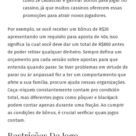
como ze cadastrar e ganhar bônus para jogar no
cassino, já que muitos cassinos oferecem essas
promoções para atrair novos jogadores.
Por exemplo, se você receber um bônus de R$20
apresentando um requisito para aposta de 40x, isso
significa la cual você deve dar um total de R$800 antes
de poder retirar qualquer dinheiro. Sempre defina um
orçamento pra cada sessão sobre apostas para que
entenda quando parar. Se tiver problemas em virtude de
parar ou är anpassad för a ter um comportamento que
afete a sua família, procure ajuda nessas organizações.
Caça-níqueis constantemente contam pro condición
total, mas diferentes jogos como pôquer e blackjack
podem contar apenas durante uma fração. Ao cumprir
as condições de bônus, é crucial verificar quais jogos
contam.
Restrições De Jogo